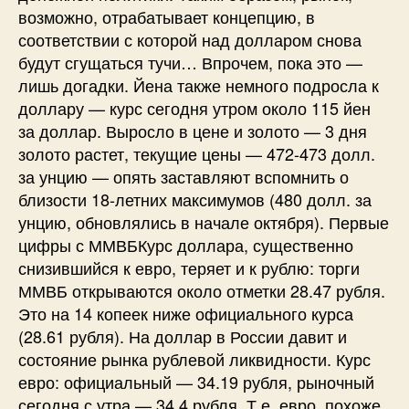
возможно, отрабатывает концепцию, в
соответствии с которой над долларом снова
будут сгущаться тучи… Впрочем, пока это —
лишь догадки. Йена также немного подросла к
доллару — курс сегодня утром около 115 йен
за доллар. Выросло в цене и золото — 3 дня
золото растет, текущие цены — 472-473 долл.
за унцию — опять заставляют вспомнить о
близости 18-летних максимумов (480 долл. за
унцию, обновлялись в начале октября). Первые
цифры с ММВБКурс доллара, существенно
снизившийся к евро, теряет и к рублю: торги
ММВБ открываются около отметки 28.47 рубля.
Это на 14 копеек ниже официального курса
(28.61 рубля). На доллар в России давит и
состояние рынка рублевой ликвидности. Курс
евро: официальный — 34.19 рубля, рыночный
сегодня с утра — 34.4 рубля. Т.е. евро, похоже,