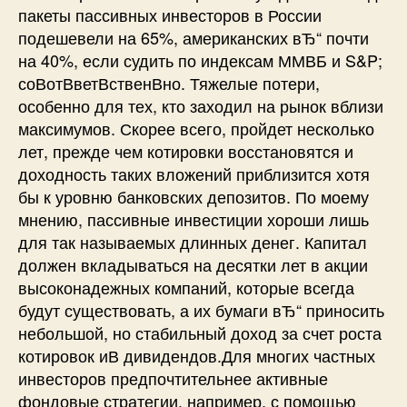
пакеты пассивных инвесторов в России
подешевели на 65%, американских вЂ“ почти
на 40%, если судить по индексам ММВБ и S&P;
соВ­отВ­ветВ­ственВ­но. Тяжелые потери,
особенно для тех, кто заходил на рынок вблизи
максимумов. Скорее всего, пройдет несколько
лет, прежде чем котировки восстановятся и
доходность таких вложений приблизится хотя
бы к уровню банковских депозитов. По моему
мнению, пассивные инвестиции хороши лишь
для так называемых длинных денег. Капитал
должен вкладываться на десятки лет в акции
высоконадежных компаний, которые всегда
будут существовать, а их бумаги вЂ“ приносить
небольшой, но стабильный доход за счет роста
котировок иВ дивидендов.Для многих частных
инвесторов предпочтительнее активные
фондовые стратегии, например, с помощью