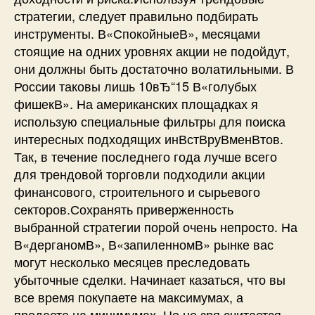
стратегии, следует правильно подбирать
инструменты. В«СпокойныеВ», месяцами
стоящие на одних уровнях акции не подойдут,
они должны быть достаточно волатильными. В
России таковы лишь 10вЂ“15 В«голубых
фишекВ». На американских площадках я
использую специальные фильтры для поиска
интересных подходящих инВ­стВ­руВ­менВ­тов.
Так, в течение последнего года лучше всего
для трендовой торговли подходили акции
финансового, строительного и сырьевого
секторов.Сохранять приверженность
выбранной стратегии порой очень непросто. На
В«дерганомВ», В«запиленномВ» рынке вас
могут несколько месяцев преследовать
убыточные сделки. Начинает казаться, что вы
все время покупаете на максимумах, а
продаете на минимумах. Но не зря считается,