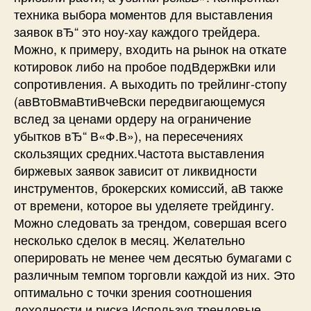
техника выбора моментов для выставления
заявок вЂ“ это ноу-хау каждого трейдера.
Можно, к примеру, входить на рынок на откате
котировок либо на пробое подВ­держВ­ки или
сопротивления. А выходить по трейлинг-стопу
(авВ­тоВ­маВ­тиВ­чеВ­ски передвигающемуся
вслед за ценами ордеру на ограничение
убытков вЂ“ В«Ф.В»), на пересечениях
скользящих средних.Частота выставления
биржевых заявок зависит от ликвидности
инструментов, брокерских комиссий, аВ также
от времени, которое вы уделяете трейдингу.
Можно следовать за трендом, совершая всего
несколько сделок в месяц. Желательно
оперировать не менее чем десятью бумагами с
различным темпом торговли каждой из них. Это
оптимально с точки зрения соотношения
доходности и риска.Используя трендовые