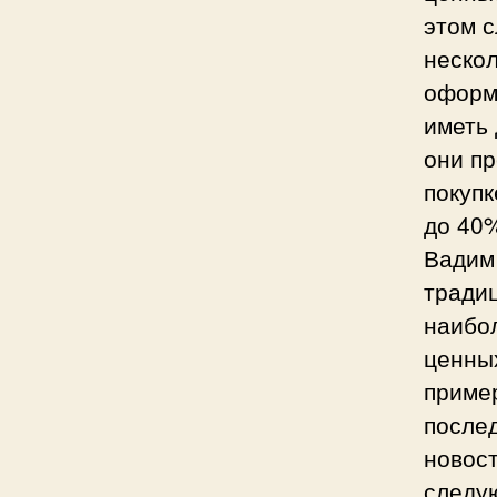
этом с
нескол
оформ
иметь 
они п
покуп
до 40
Вадим
тради
наибо
ценных
приме
после
новост
следую