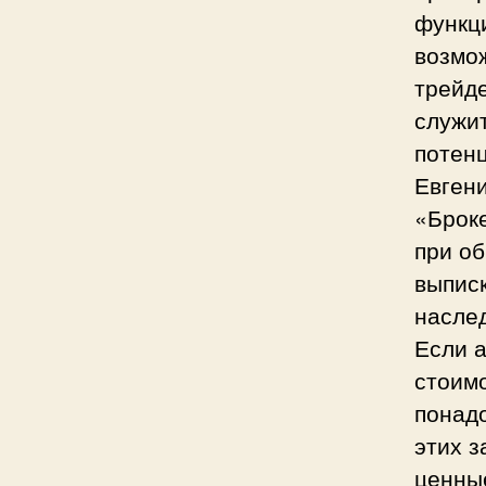
функци
возмо
трейде
служи
потен
Евген
«Броке
при о
выписк
насле
Если 
стоим
понад
этих 
ценные