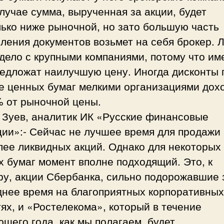
лучае сумма, вырученная за акции, будет
ько ниже рыночной, но зато большую часть
ления документов возьмет на себя брокер. 
дело с крупными компаниями, потому что им
редложат наилучшую цену. Иногда дисконты 
ке ценных бумаг мелкими организациями дох
% от рыночной цены.
 Зуев, аналитик ИК «Русские финансовые
ции»:- Сейчас не лучшее время для продажи
лее ликвидных акций. Однако для некоторых
 бумаг момент вполне подходящий. Это, к
ру, акции Сбербанка, сильно подорожавшие 
днее время на благоприятных корпоративных
ях, и «Ростелекома», который в течение
щего года, как мы полагаем, будет