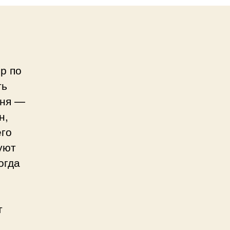
р по
ть
дня —
н,
его
уют
огда
т