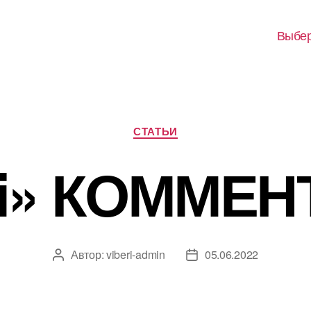
Выбер
Рубрики
СТАТЬИ
ri» КОММЕ
Автор:
viberi-admin
05.06.2022
Автор
Дата
записи
записи