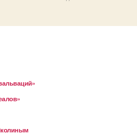
евальваций»
деалов»
 Школиным