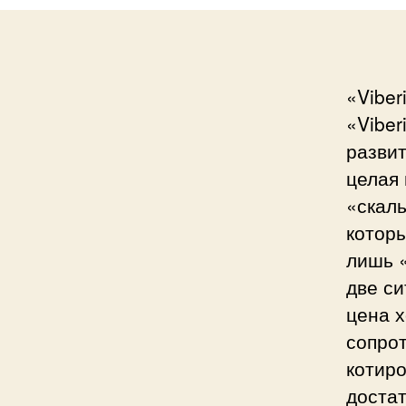
«Vibe
«Vibe
развит
целая 
«скал
которы
лишь 
две си
цена 
сопро
котиро
доста