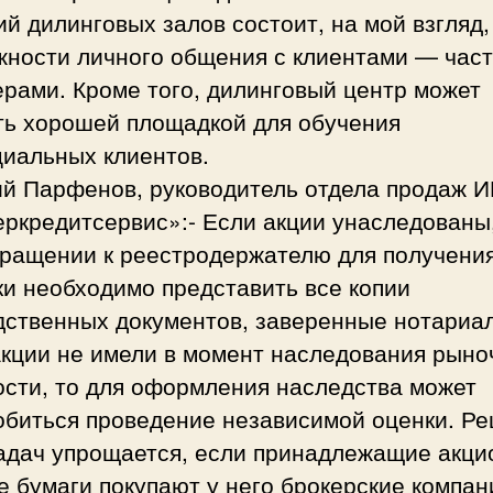
й дилинговых залов состоит, на мой взгляд,
жности личного общения с клиентами — час
рами. Кроме того, дилинговый центр может
ть хорошей площадкой для обучения
циальных клиентов.
ий Парфенов, руководитель отдела продаж И
ркредитсервис»:- Если акции унаследованы,
бращении к реестродержателю для получени
и необходимо представить все копии
дственных документов, заверенные нотариа
акции не имели в момент наследования рыно
ости, то для оформления наследства может
обиться проведение независимой оценки. Р
задач упрощается, если принадлежащие акци
 бумаги покупают у него брокерские компан