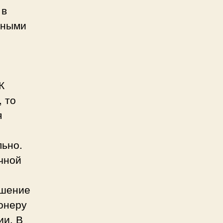
 в
тными
К
 то
я
льно.
чной
ешение
онеру
ии. В