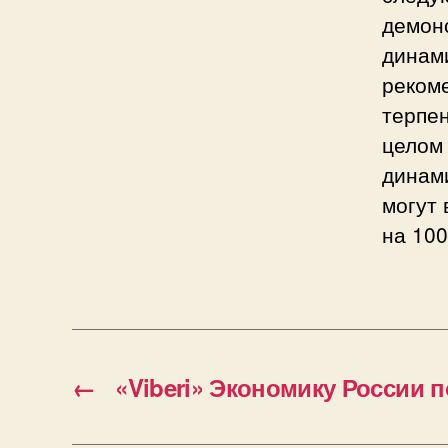
демон
динами
реком
терпен
целом
динами
могут
на 10
←
«Viberi» Экономику России 