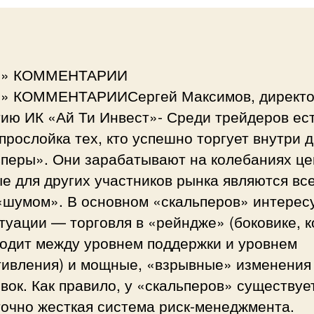
ri» КОММЕНТАРИИ
ri» КОММЕНТАРИИСергей Максимов, директо
ию ИК «Ай Ти Инвест»- Среди трейдеров ес
прослойка тех, кто успешно торгует внутри 
ьперы». Они зарабатывают на колебаниях це
е для других участников рынка являются вс
«шумом». В основном «скальперов» интерес
туации — торговля в «рейндже» (боковике, к
ходит между уровнем поддержки и уровнем
тивления) и мощные, «взрывные» изменения
вок. Как правило, у «скальперов» существуе
точно жесткая система риск-менеджмента.