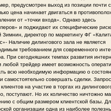
ер, предусмотрен выход из позиции почти с
лько цена начинает двигаться в противопол
лении от «точки входа». Однако здесь
ьперов» и поджидают их специфические риск
 Зимнин, директор по маркетингу ФГ «Калит
»- Наличие дилингового зала не является
одимым требованием для современного инте
а. При сегодняшних темпах развития интерн
и любой трейдер имеет возможность операт
ать всю необходимую информацию о состоя
и самостоятельно совершать сделки. Запро
клиентов на участие в торгах из дилинговог
о, поступают. Но их количество ничтожно ма
ению с общим размером клиентской базы. Дл
рской организации одна из наиболее полезн