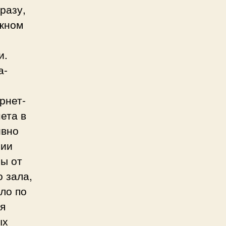
разу,
ожном
и.
а-
рнет-
ета в
ивно
нии
сы от
о зала,
ло по
я
ых