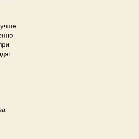
Лучше
енно
при
одят
за