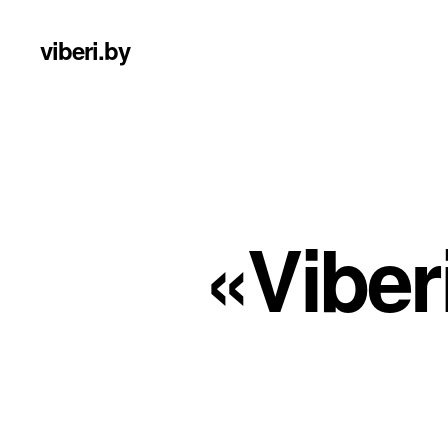
viberi.by
«Vibe