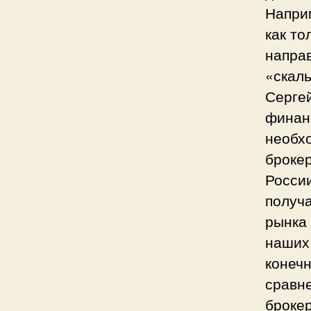
Наприм
как то
направ
«скал
Сергей
финанс
необх
брокер
Росси
получ
рынка 
наших 
конечн
сравн
броке