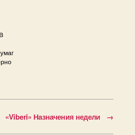
 В
бумаг
ерно
«Viberi» Назначения недели
→