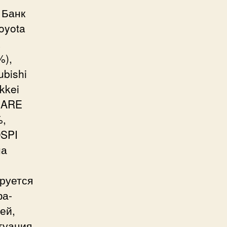
 Банк
oyota
,
%),
ubishi
kkei
HARE
%,
OSPI
на
руется
фа-
ей,
туация