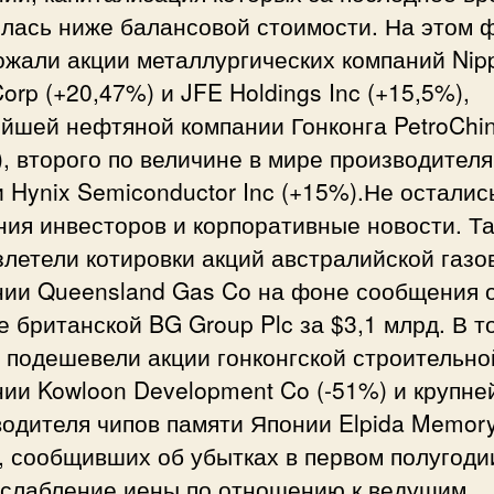
илась ниже балансовой стоимости. На этом 
ожали акции металлургических компаний Nip
Corp (+20,47%) и JFE Holdings Inc (+15,5%),
ейшей нефтяной компании Гонконга PetroChi
, второго по величине в мире производителя
 Hynix Semiconductor Inc (+15%).Не осталис
ия инвесторов и корпоративные новости. Та
летели котировки акций австралийской газо
нии Queensland Gas Co на фоне сообщения 
е британской BG Group Plc за $3,1 млрд. В т
 подешевели акции гонконгской строительно
ии Kowloon Development Co (-51%) и крупн
одителя чипов памяти Японии Elpida Memory
, сообщивших об убытках в первом полугоди
Ослабление иены по отношению к ведущим