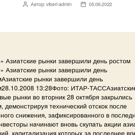
Автор:
viberi-admin
05.06.2022
Автор
Дата
записи
записи
i» Азиатские рынки завершили день ростом
i» Азиатские рынки завершили день
мАзиатские рынки завершили день
м28.10.2008 13:28Фото: ИТАР-ТАССАзиатски
ые рынки во вторник 28 октября закрылись
, демонстрируя технический отскок после
зного снижения, зафиксированного в послед
нвесторы начинают вновь скупать акции ази
ий, капитализация которых за последнее вр