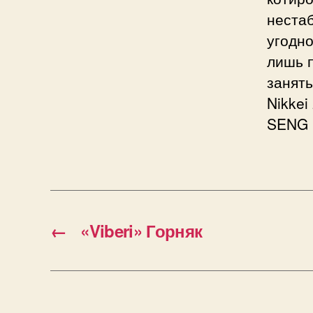
нестаб
угодн
лишь 
занят
Nikkei
SENG |
←
«Viberi» Горняк