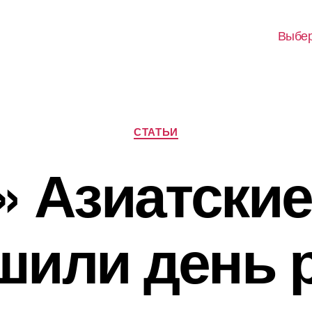
Выбер
Рубрики
СТАТЬИ
i» Азиатски
шили день 