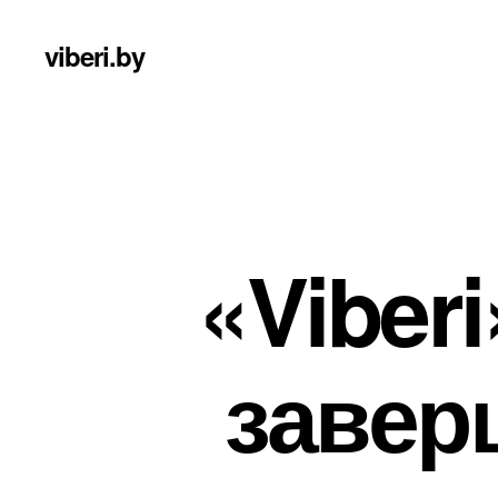
viberi.by
«Viber
завер