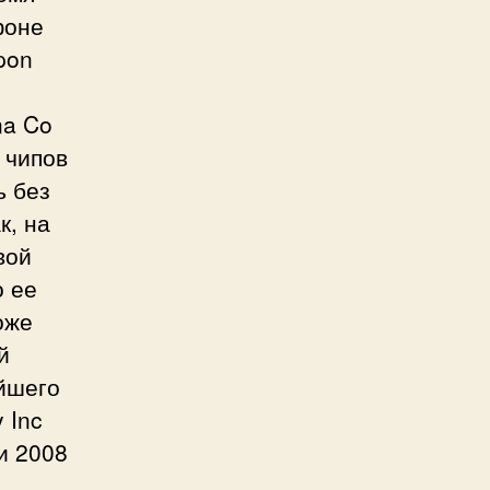
фоне
pon
na Co
 чипов
ь без
к, на
вой
о ее
оже
й
ейшего
 Inc
и 2008