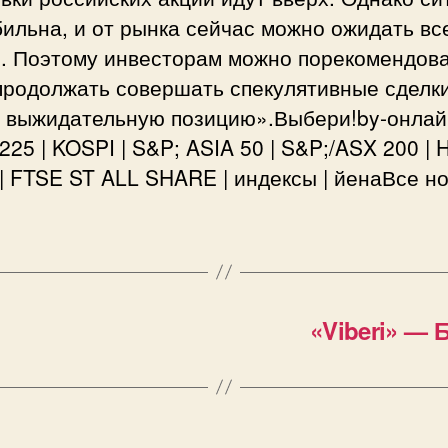
ильна, и от рынка сейчас можно ожидать вс
о. Поэтому инвесторам можно порекомендов
продолжать совершать спекулятивные сделк
ь выжидательную позицию».Выбери!by-онлай
 225 | KOSPI | S&P; ASIA 50 | S&P;/ASX 200 |
 FTSE ST ALL SHARE | индексы | йенаВсе н
«Viberi» — 