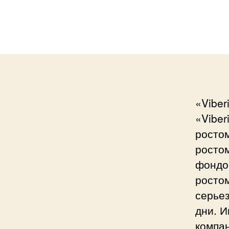
«Viber
«Viber
росто
росто
фондов
ростом
серье
дни. И
компан