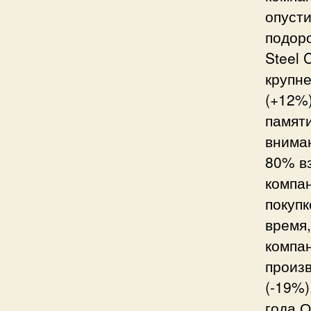
опуст
подор
Steel 
крупн
(+12%)
памяти
вниман
80% вз
компа
покупк
время,
компан
произв
(-19%)
года.