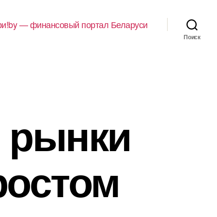
и!by — финансовый портал Беларуси
Поиск
е рынки
ростом