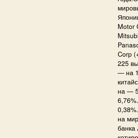
миров
Японии
Motor 
Mitsub
Panaso
Corp (
225 в
— на 
китай
на — 5
6,76%
0,38%
на ми
банка 
котиро