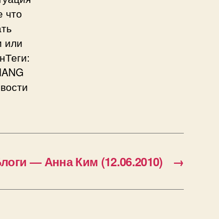
е что
ать
и или
нТеги:
 HANG
овости
Блоги — Анна Ким (12.06.2010)
→