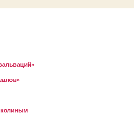
евальваций»
деалов»
 Школиным