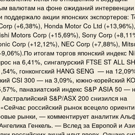
ым валютам на фоне ожиданий интервенции
 поддержало акции японских экспортеров: T
Corp (+6,38%), Honda Motor Co Ltd (+13,96%)
ishi Motors Corp (+15,69%), Sony Corp (+8,11
nic Corp (+12,12%), NEC Corp (+7,88%), Mits
+9,06%).По итогам торгов японский индекс Ni
ырос на 6,41%, сингапурский FTSE ST ALL S
1,54%, гонконгский HANG SENG — на 12,09
ский CSI 300 — на 3,09%, южно-корейский K
,57%, паназиатский индекс S&P ASIA 50 — 
. Австралийский S&P/ASX 200 снизился на
.«Сейчас российский рынок всецело ориенти
ровые рынки, — комментирует аналитик Аль
Ангелика Генкель. — Вслед за Европой и Ази
вки российских акций идут вверх. Однако си