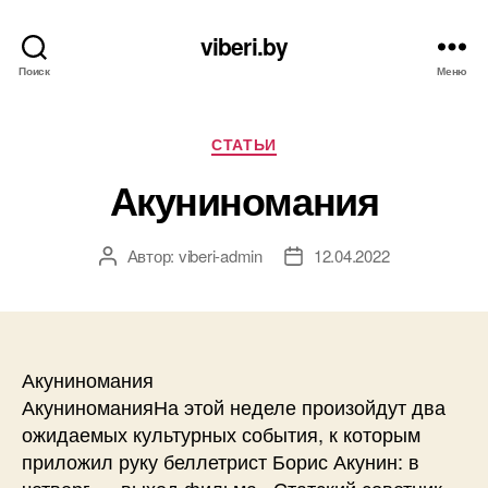
viberi.by
Поиск
Меню
Рубрики
СТАТЬИ
Акуниномания
Автор:
viberi-admin
12.04.2022
Автор
Дата
записи
записи
Акуниномания
АкуниноманияНа этой неделе произойдут два
ожидаемых культурных события, к которым
приложил руку беллетрист Борис Акунин: в
четверг — выход фильма «Статский советник»,