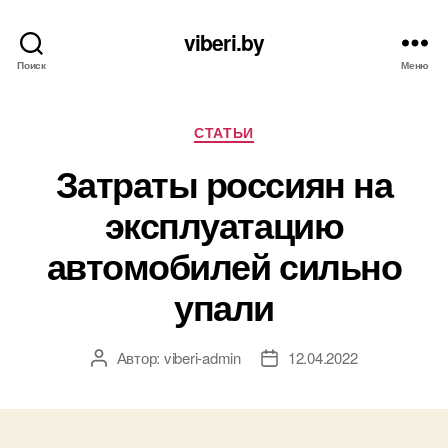
viberi.by
Поиск
Меню
Рубрики
СТАТЬИ
Затраты россиян на
эксплуатацию
автомобилей сильно
упали
Автор:
viberi-admin
12.04.2022
Автор
Дата
записи
записи