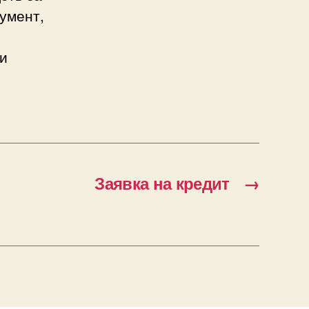
умент,
 и
Заявка на кредит
→