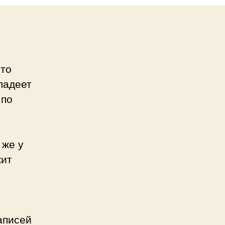
это
ладеет
 по
 же у
жит
аписей