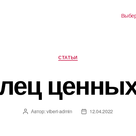
Выбер
Рубрики
СТАТЬИ
лец ценных
Автор:
viberi-admin
12.04.2022
Автор
Дата
записи
записи