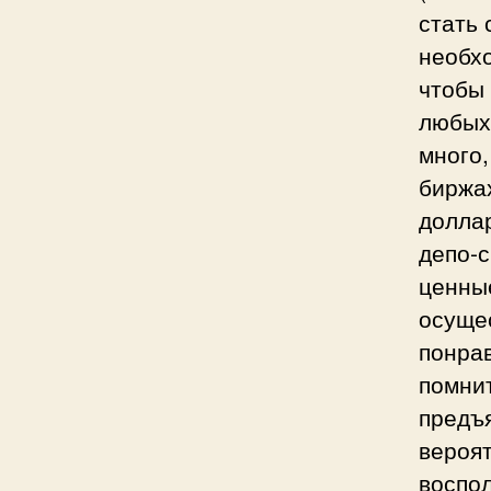
стать 
необхо
чтобы 
любых 
много,
биржах
доллар
депо-с
ценны
осуще
понра
помнит
предъя
вероят
воспо