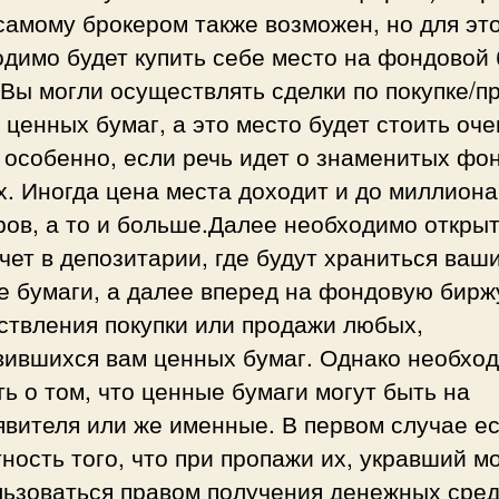
самому брокером также возможен, но для эт
димо будет купить себе место на фондовой 
Вы могли осуществлять сделки по покупке/п
ценных бумаг, а это место будет стоить оче
 особенно, если речь идет о знаменитых фо
. Иногда цена места доходит и до миллиона
ов, а то и больше.Далее необходимо откры
чет в депозитарии, где будут храниться ваш
е бумаги, а далее вперед на фондовую бирж
ствления покупки или продажи любых,
вившихся вам ценных бумаг. Однако необхо
ь о том, что ценные бумаги могут быть на
вителя или же именные. В первом случае е
ность того, что при пропажи их, укравший м
льзоваться правом получения денежных сред