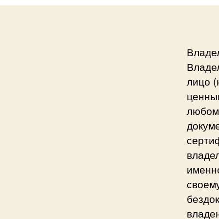
Владе
Владе
лицо (
ценным
любом
докум
сертиф
владел
именно
своем
бездо
владен