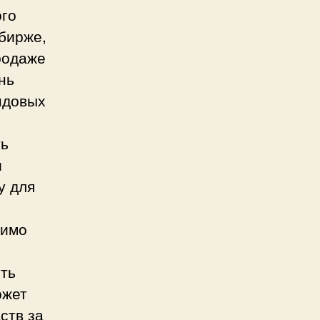
ого
бирже,
родаже
нь
ндовых
ть
и
у для
димо
сть
ожет
ств за