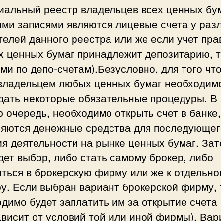
циальный реестр владельцев всех ценных бу
ыми записями являются лицевые счета у раз
елей данного реестра или же если учет пра
х ценных бумаг принадлежит депозитарию, т
ми по депо-счетам).Безусловно, для того чт
 владельцем любых ценных бумаг необходим
дать некоторые обязательные процедуры. В
 очередь, необходимо открыть счет в банке,
ляются денежные средства для последующег
я деятельности на рынке ценных бумаг. Зат
дет выбор, либо стать самому брокер, либо
ться в брокерскую фирму или же к отдельно
у. Если выбран вариант брокерской фирму, 
димо будет заплатить им за открытие счета и
ависит от условий той или иной фирмы). Вар