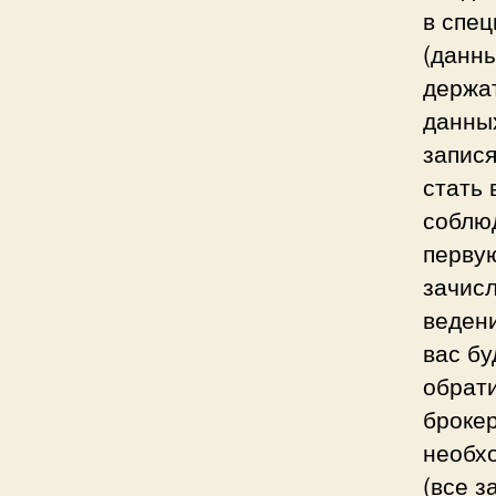
в спе
(данн
держат
данны
запися
стать
соблю
первую
зачис
ведени
вас бу
обрати
брокер
необхо
(все з