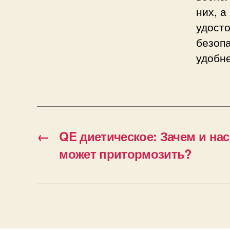
них, а
удост
безопа
удобне
←
QE диетическое: Зачем и на
может притормозить?