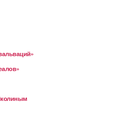
евальваций»
деалов»
 Школиным