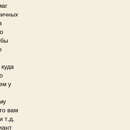
маг
личных
в
о
обы
о
 куда
о
ем у
му
то вам
 т.д.
иант