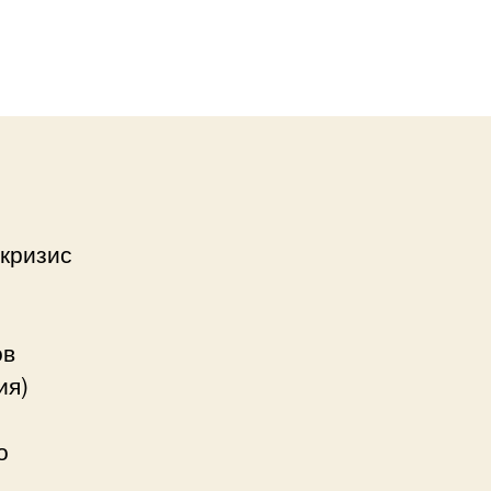
кризис
ов
ия)
о