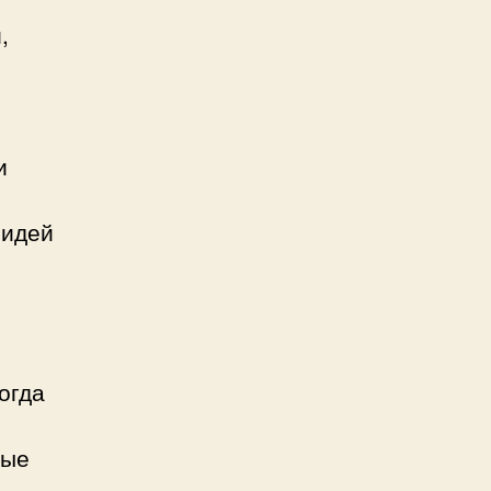
,
и
 идей
огда
ные