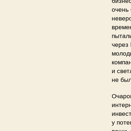
бизне
очень
невер
време
пытали
через
молод
компан
и свет
не был
Очаро
интерн
инвес
у пот
вещи,