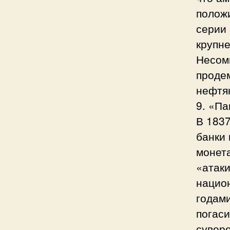
полож
серии
крупн
Несом
проде
нефтя
9. «Па
В 1837
банки
монет
«атак
нацио
годам
погаси
сувере