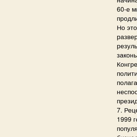
60-е м
продли
Но это
развер
резуль
закон
Конгре
полити
полаг
неспо
прези
7. Рец
1999 г
популя