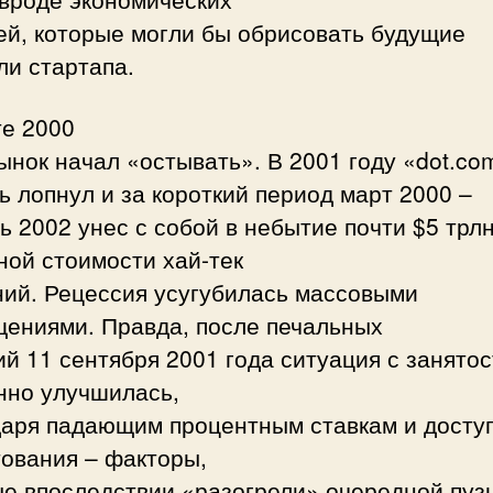
ей, которые могли бы обрисовать будущие
ли стартапа.
те 2000
ынок начал «остывать». В 2001 году «dot.co
 лопнул и за короткий период март 2000 –
ь 2002 унес с собой в небытие почти $5 трл
ной стоимости хай-тек
ний. Рецессия усугубилась массовыми
щениями. Правда, после печальных
й 11 сентября 2001 года ситуация с занято
нно улучшилась,
даря падающим процентным ставкам и досту
тования – факторы,
ые впоследствии «разогрели» очередной пуз