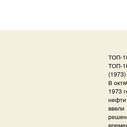
ТОП-1
ТОП-1
(1973)
В октя
1973 г
нефти
ввели 
решен
време