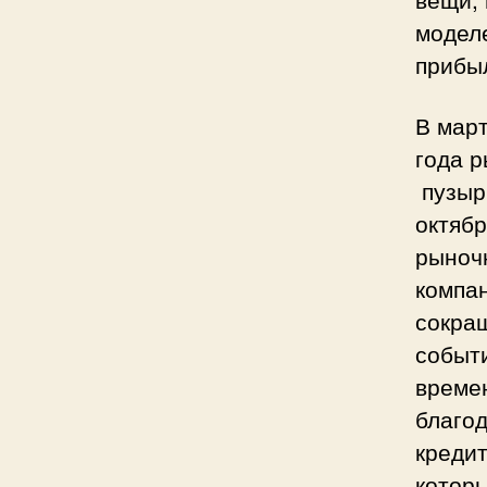
модел
прибы
В мар
года р
пузырь
октябр
рыноч
компа
сокра
событи
време
благо
креди
котор