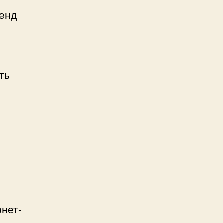
ренд
ть
рнет-