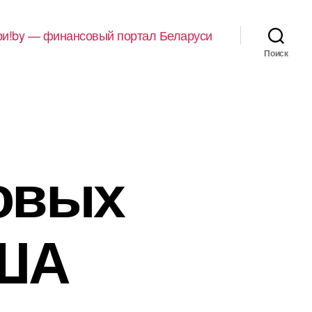
и!by — финансовый портал Беларуси
Поиск
овых
США