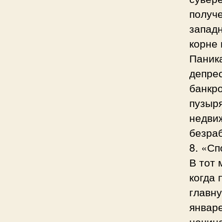
получе
западн
корне 
Паника
депре
банкро
пузыр
недвиж
безра
8. «Сп
В тот 
когда 
главну
январе
начина