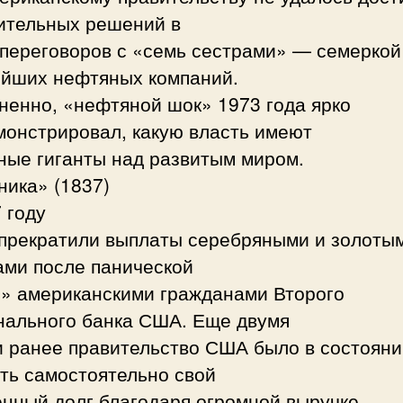
ительных решений в
 переговоров с «семь сестрами» — семеркой
ейших нефтяных компаний.
ненно, «нефтяной шок» 1973 года ярко
монстрировал, какую власть имеют
ные гиганты над развитым миром.
ника» (1837)
 году
 прекратили выплаты серебряными и золоты
ами после панической
и» американскими гражданами Второго
нального банка США. Еще двумя
и ранее правительство США было в состояни
ть самостоятельно свой
нный долг благодаря огромной выручке,