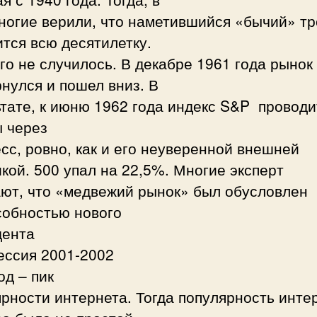
ногие верили, что наметившийся «бычий» т
тся всю десятилетку.
го не случилось. В декабре 1961 года рынок
нулся и пошел вниз. В
тате, к июню 1962 года индекс S&P проводи
ы через
сс, ровно, как и его неуверенной внешней
кой. 500 упал на 22,5%. Многие эксперт
ают, что «медвежий рынок» был обусловлен
собностью нового
дента
ессия 2001-2002
од – пик
рности интернета. Тогда популярность инте