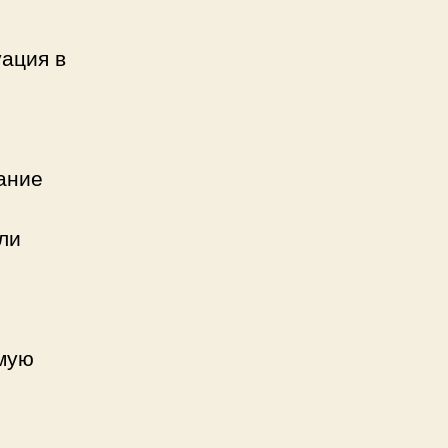
уация в
ание
ли
амую