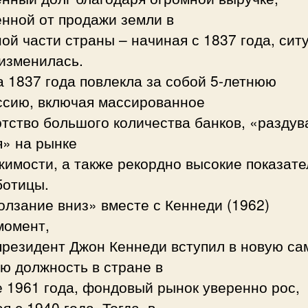
нной от продажи земли в
ой части страны – начиная с 1837 года, сит
изменилась.
 1837 года повлекла за собой 5-летнюю
ссию, включая массированное
тство большого количества банков, «раздув
я» на рынке
имости, а также рекордно высокие показате
ботицы.
олзание вниз» вместе с Кеннеди (1962)
момент,
президент Джон Кеннеди вступил в новую с
ю должность в стране в
 1961 года, фондовый рынок уверенно рос,
я с 1940 года. Тогда, в