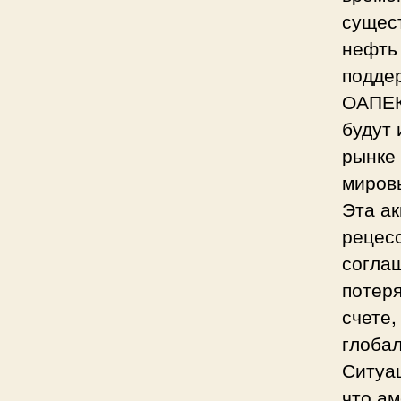
сущест
нефть
подде
ОАПЕК
будут
рынке
миров
Эта ак
рецесс
согла
потеря
счете,
глоба
Ситуац
что ам