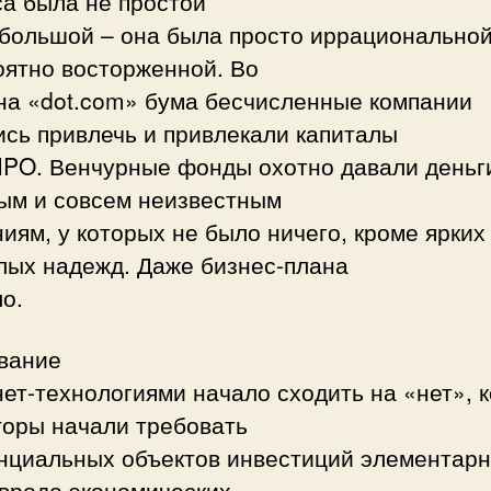
са была не простой
 большой – она была просто иррациональной
оятно восторженной. Во
на «dot.com» бума бесчисленные компании
сь привлечь и привлекали капиталы
 IPO. Венчурные фонды охотно давали деньг
ым и совсем неизвестным
иям, у которых не было ничего, кроме ярких
лых надежд. Даже бизнес-плана
о.
вание
ет-технологиями начало сходить на «нет», к
торы начали требовать
енциальных объектов инвестиций элементар
 вроде экономических