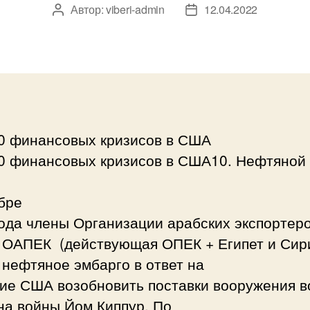
Автор:
viberi-admin
12.04.2022
Автор
Дата
записи
записи
0 финансовых кризисов в США
0 финансовых кризисов в США10. Нефтяной 
бре
ода члены Организации арабских экспортер
 ОАПЕК (действующая ОПЕК + Египет и Сир
нефтяное эмбарго в ответ на
ие США возобновить поставки вооружения в
на войны Йом Киппур. По