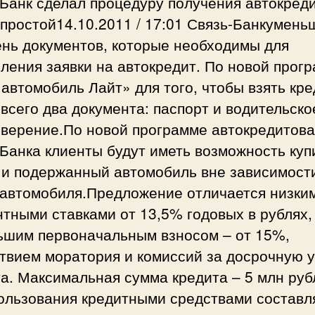
Банк сделал процедуру получения автокред
простой14.10.2011 / 17:01 Связь-Банкумень
ень документов, которые необходимы для
ления заявки на автокредит. По новой прог
автомобиль Лайт» для того, чтобы взять кре
всего два документа: паспорт и водительско
оверение.По новой программе автокредитов
Банка клиенты будут иметь возможность куп
 и подержанный автомобиль вне зависимост
 автомобиля.Предложение отличается низки
тными ставками от 13,5% годовых в рублях,
ьшим первоначальным взносом – от 15%,
твием моратория и комиссий за досрочную 
а. Максимальная сумма кредита – 5 млн руб
ользования кредитными средствами составл