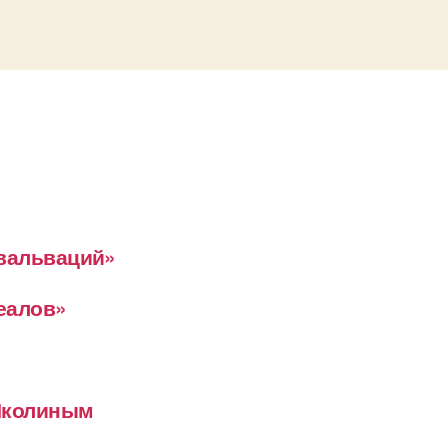
евальваций»
деалов»
 Школиным