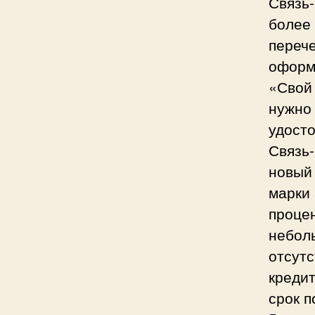
Связь-
более 
переч
оформ
«Свой 
нужно 
удост
Связь-
новый
марки
процен
небол
отсутс
кредит
срок п