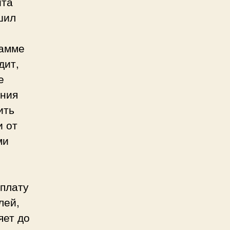
ита
шил
рамме
дит,
е
ания
ить
и от
ми
уплату
лей,
яет до