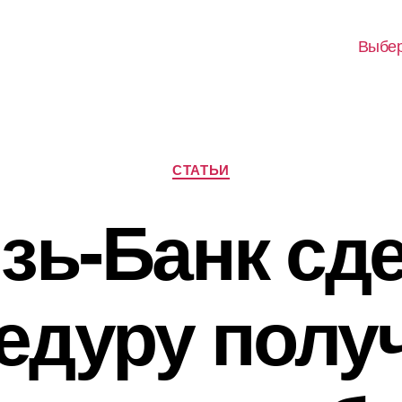
Выбер
Рубрики
СТАТЬИ
зь-Банк сд
едуру полу