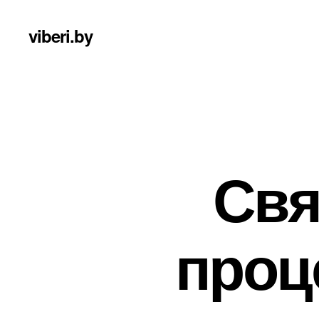
viberi.by
Свя
проц