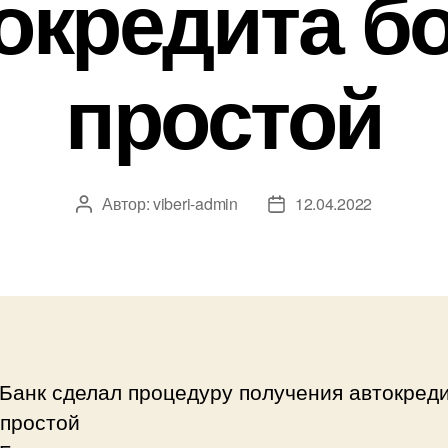
окредита б
простой
Автор:
viberi-admin
12.04.2022
Автор
Дата
записи
записи
Банк сделал процедуру получения автокред
 простой