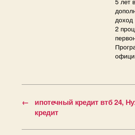
5 лет
допол
доход 
2 проц
первон
Прогр
офици
←
ипотечный кредит втб 24, Н
кредит