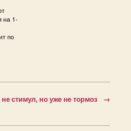
ют
 на 1-
ит по
 не стимул, но уже не тормоз
→