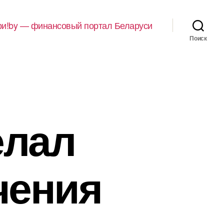
и!by — финансовый портал Беларуси
Поиск
елал
чения