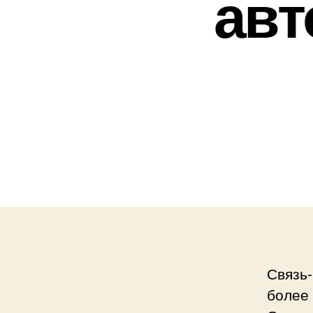
авт
Связь-
более