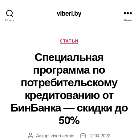
viberi.by
Поиск
Меню
Рубрики
СТАТЬИ
Специальная
программа по
потребительскому
кредитованию от
БинБанка — скидки до
50%
Автор:
viberi-admin
12.04.2022
Автор
Дата