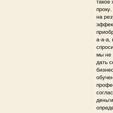
такое 
проку.
на рез
эффек
приоб
а-а-а,
спрос
мы не 
дать 
бизнес
обучен
профес
соглас
деньги
опреде