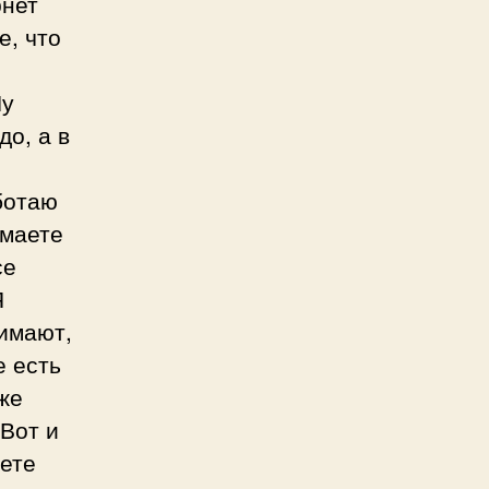
рнет
е, что
Ну
до, а в
ботаю
умаете
се
Я
нимают,
е есть
же
!Вот и
еете