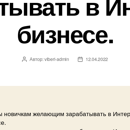
тывать в И
бизнесе.
Автор:
viberi-admin
12.04.2022
Автор
Дата
записи
записи
ы новичкам желающим зарабатывать в Инте
е.