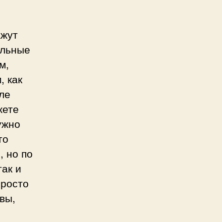
ажут
альные
м,
, как
ле
жете
ужно
то
, но по
так и
просто
вы,