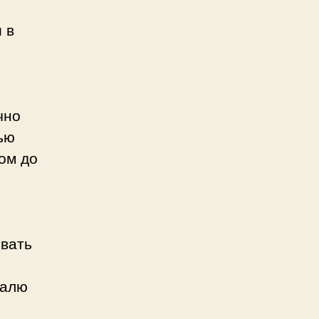
 в
чно
ью
ом до
ывать
палю