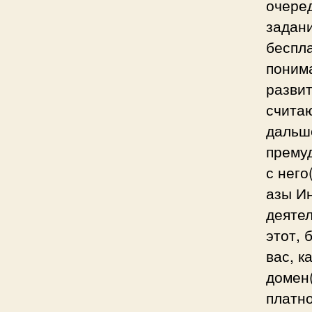
очере
задани
беспл
поним
развит
считаю
дальше
прему
с него
азы И
деятел
этот, 
вас, к
домен(
платно