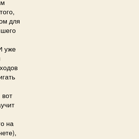
ам
того,
ом для
йшего
И уже
и
оходов
игать
 вот
аучит
го на
ете),