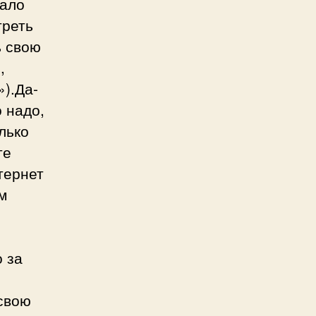
мало
треть
ь свою
,
).Да-
о надо,
лько
те
тернет
м
 за
 свою