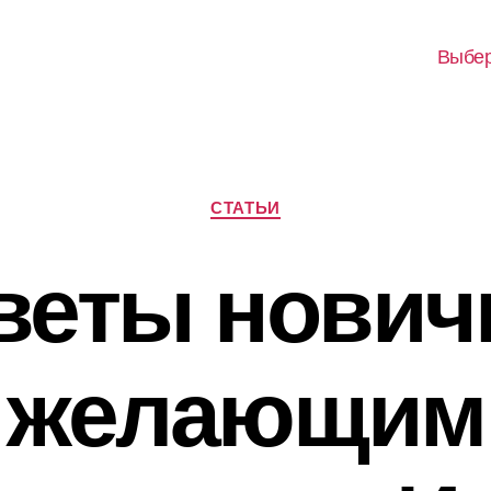
Выбер
Рубрики
СТАТЬИ
веты нович
желающим