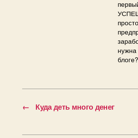
первый
УСПЕШ
прост
предпр
зарабо
нужна 
блоге?
←
Куда деть много денег