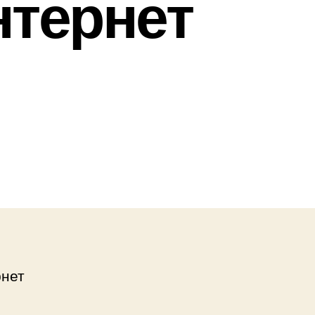
нтернет
рнет