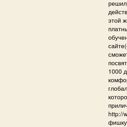
решили
дейст
этой ж
платн
обуче
сайте(
сможет
посвят
1000 д
комфо
глобал
которо
прилич
http:/
фишку»