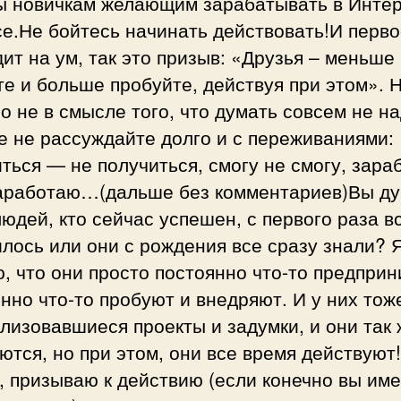
ы новичкам желающим зарабатывать в Инте
е.Не бойтесь начинать действовать!И перво
ит на ум, так это призыв: «Друзья – меньше
е и больше пробуйте, действуя при этом». 
о не в смысле того, что думать совсем не на
 не рассуждайте долго и с переживаниями:
ться — не получиться, смогу не смогу, зара
заработаю…(дальше без комментариев)Вы д
людей, кто сейчас успешен, с первого раза в
лось или они с рождения все сразу знали? 
, что они просто постоянно что-то предпри
нно что-то пробуют и внедряют. И у них тож
лизовавшиеся проекты и задумки, и они так 
тся, но при этом, они все время действуют
, призываю к действию (если конечно вы им