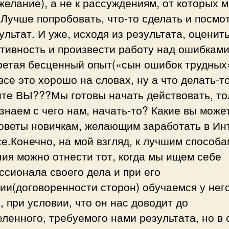
желание), а не к рассуждениям, от которых 
 Лучше попробовать, что-то сделать и посмо
ультат. И уже, исходя из результата, оценит
тивность и произвести работу над ошибками
ретая бесценный опыт(«сын ошибок трудных»
 все это хорошо на словах, ну а что делать-т
ите ВЫ???Мы готовы начать действовать, то
знаем с чего нам, начать-то? Какие вы може
советы новичкам, желающим заработать в Ин
е.Конечно, на мой взгляд, к лучшим способа
ия можно отнести тот, когда мы ищем себе
сионала своего дела и при его
ии(договоренности сторон) обучаемся у него
, при условии, что он нас доводит до
ленного, требуемого нами результата, но в