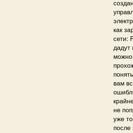
создан
управл
электр
как за
сети: 
дадут 
можно
прохож
понять
вам вс
ошибли
крайне
не поп
уже то
после 