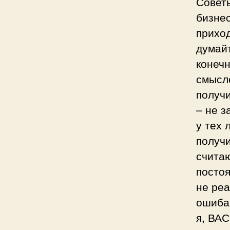
Совет
бизнес
приход
думайт
конечн
смысле
получи
– не 
у тех 
получи
считаю
постоя
не реа
ошибаю
я, ВАС