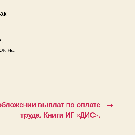
ак
,
ок на
обложении выплат по оплате
→
труда. Книги ИГ «ДИС».