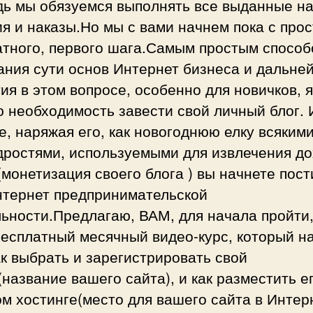
дь мы обязуемся выполнять все выданные н
я и наказы.Но мы с вами начнем пока с прос
атного, первого шага.Самым простым способ
ания сути основ Интернет бизнеса и дальне
ия в этом вопросе, особенно для новичков, я
 необходимость завести свой личный блог. 
, наряжая его, как новогоднюю елку всяким
дростями, используемыми для извлечения д
(монетизация своего блога ) вы начнете пост
нтернет предпринимательской
ьности.Предлагаю, ВАМ, для начала пройти,
бесплатный месячный видео-курс, который н
ак выбрать и зарегистрировать свой
название вашего сайта), и как разместить е
м хостинге(место для вашего сайта в Интерн