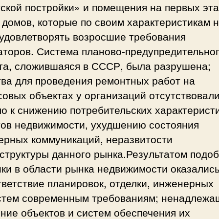
тской постройки» и помещения на первых эт
домов, которые по своим характеристикам 
 удовлетворять возросшие требования
аторов. Система планово-предупредительно
та, сложившаяся в СССР, была разрушена;
тва для проведения ремонтных работ на
овых объектах у организаций отсутствовали
о к снижению потребительских характерист
тов недвижимости, ухудшению состояния
ерных коммуникаций, неразвитости
структуры данного рынка.Результатом подо
ки в области рынка недвижимости оказались
ветствие планировок, отделки, инженерных
стем современным требованиям; ненадлежа
ние объектов и систем обеспечения их