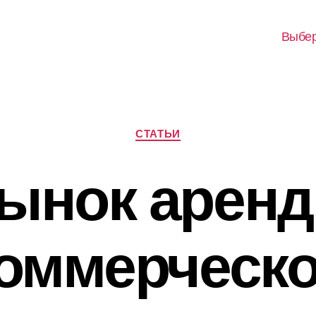
Выбер
Рубрики
СТАТЬИ
ынок арен
оммерческ