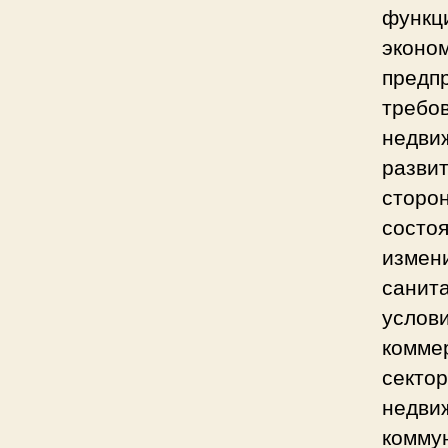
функц
эконом
предп
требов
недвиж
развит
сторон
состо
измен
санит
услов
комме
секто
недви
комму