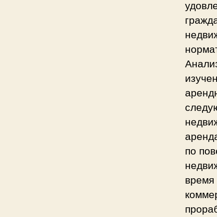
удовл
гражд
недви
норма
Анали
изуче
аренд
следу
недви
аренда
по пов
недви
время 
комме
прора