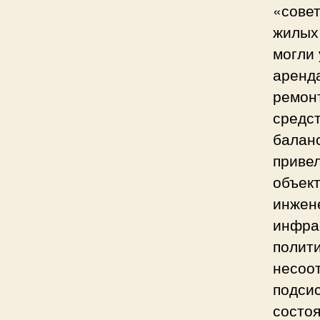
«сове
жилых 
могли
аренд
ремон
средс
баланс
привел
объек
инжен
инфра
полити
несоот
подси
состоя