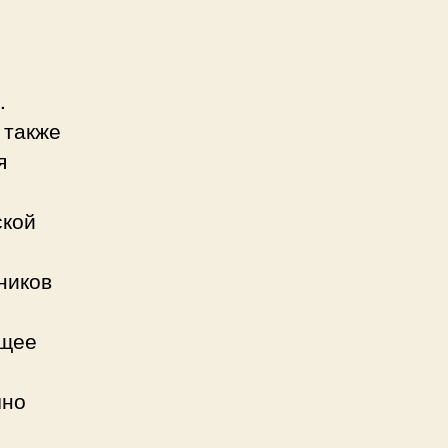
.
 также
я
ской
ников
ящее
чно