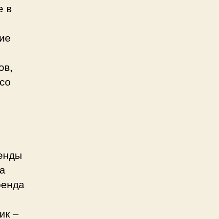
е в
о
ие
ов,
 со
,
ренды
а
ренда
ик –