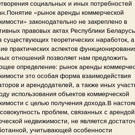
етворения социальных и иных потребностей
ан.Понятие «рынок аренды коммерческой
жимости» законодательно не закреплено в
тивных правовых актах Республики Беларусь
з существующих теоретических наработок, а
ние практических аспектов функционировани
ных отношений позволяет нам предложить
ющее определение: рынок аренды коммерче
жимости это особая форма взаимодействия
торов и арендодателей, а также иных участ
оду использования объектов коммерческой
жимости с целью получения дохода.В насто
совокупность проблем, связанных с арендой
рческой недвижимости, не является достато
ботанной, учитывающей особенности