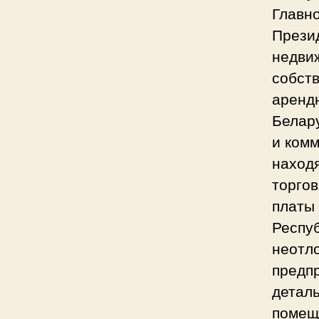
Главн
Презид
недви
собст
аренд
Белар
и ком
наход
торго
платы
Респуб
неотл
предп
деталь
помеще