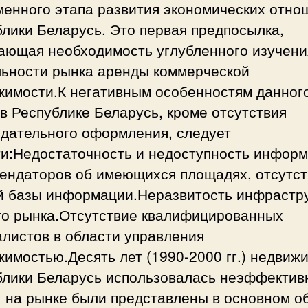
менного этапа развития экономических отно
лики Беларусь. Это первая предпосылка,
ающая необходимость углубленного изучени
льности рынка аренды коммерческой
жимости.К негативным особенностям данног
в Республике Беларусь, кроме отсутствия
одательного оформления, следует
ти:Недостаточность и недоступность инфор
рендаторов об имеющихся площадях, отсутс
й базы информации.Неразвитость инфрастр
го рынка.Отсутствие квалифицированных
листов в области управления
имостью.Десять лет (1990-2000 гг.) недвиж
блики Беларусь использовалась неэффектив
. на рынке были представлены в основном о