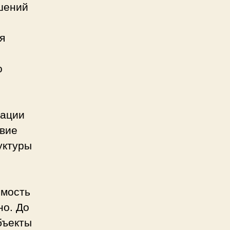
шений
я
о
мации
твие
уктуры
имость
но. До
бъекты