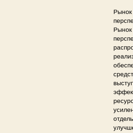
Рынок
персп
Рынок
персп
распр
реали
обесп
средст
высту
эффек
ресурс
усиле
отдель
улучше