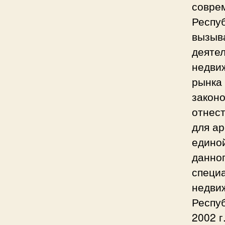
совре
Респуб
вызыв
деяте
недви
рынка 
закон
отнес
для а
едино
данно
специа
недвиж
Респу
2002 г