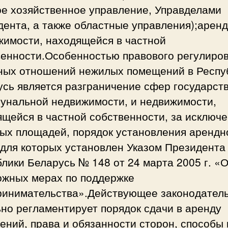
ое хозяйственное управление, Управделами
ента, а также областные управления);арен
жимости, находящейся в частной
венности.Особенностью правового регулиро
ных отношений нежилых помещений в Респу
усь является разграничение сфер государст
мунальной недвижимости, и недвижимости,
ящейся в частной собственности, за исключ
вых площадей, порядок установления арендн
 для которых установлен Указом Президента
лики Беларусь № 148 от 24 марта 2005 г. «
ожных мерах по поддержке
ринимательства».Действующее законодател
но регламентирует порядок сдачи в аренду
ний, права и обязанности сторон, способы 