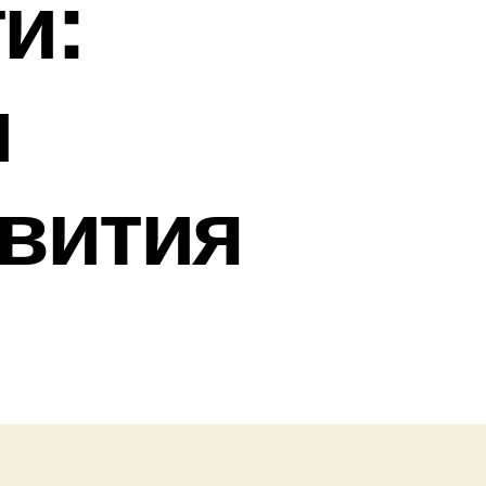
и:
и
вития