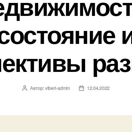
едвижимост
состояние 
пективы раз
Автор:
viberi-admin
12.04.2022
Автор
Дата
записи
записи