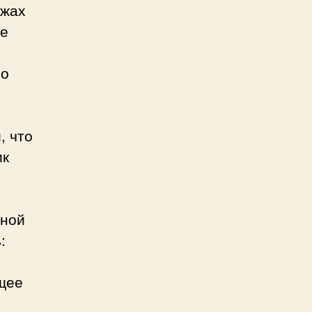
ажах
не
го
, что
ик
бной
:
щее