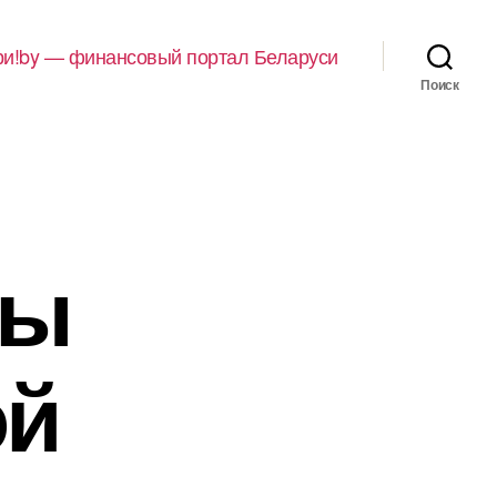
и!by — финансовый портал Беларуси
Поиск
ды
ой