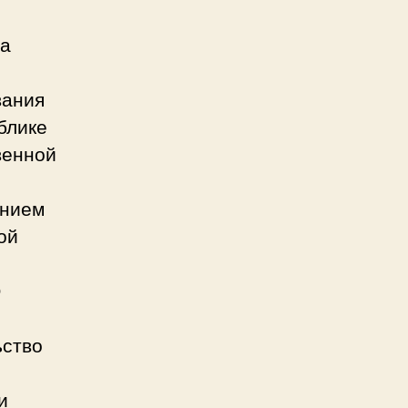
да
вания
блике
венной
ением
ой
О
ьство
и