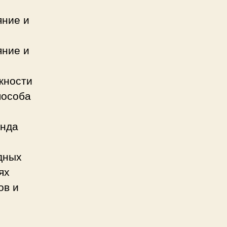
яние и
яние и
жности
пособа
енда
дных
ях
ов и