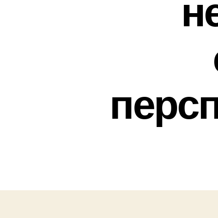
н
перс