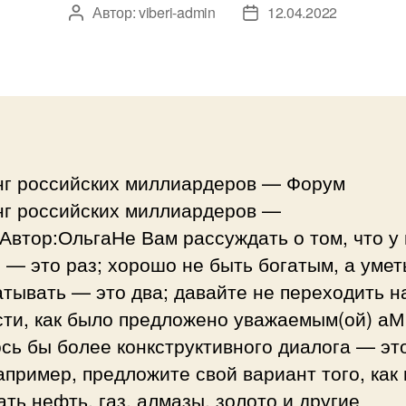
Автор:
viberi-admin
12.04.2022
Автор
Дата
записи
записи
нг российских миллиардеров — Форум
нг российских миллиардеров —
втор:ОльгаНе Вам рассуждать о том, что у 
 — это раз; хорошо не быть богатым, а умет
тывать — это два; давайте не переходить н
сти, как было предложено уважаемым(ой) аМ
сь бы более конкструктивного диалога — это
апример, предложите свой вариант того, как
ть нефть, газ, алмазы, золото и другие