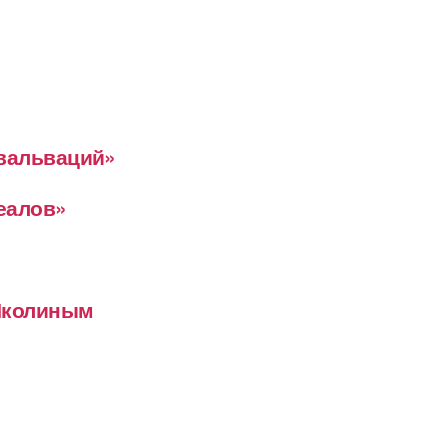
евальваций»
деалов»
 Школиным