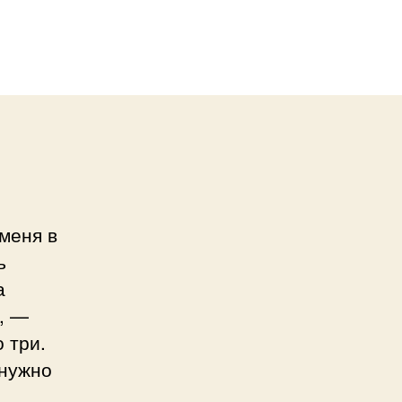
меня в
ь
а
, —
 три.
 нужно