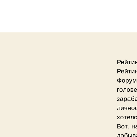
Рейти
Рейти
ФорумА
голове
зараба
лично
хотело
Вот, н
добыва