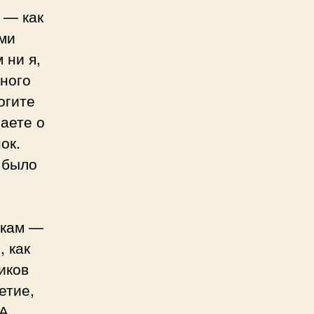
 — как
ми
 ни я,
Много
огите
аете о
ок.
 было
икам —
, как
иков
етие,
 А