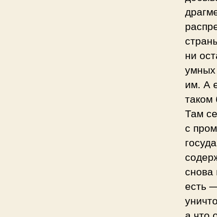
драгме
распр
страны
ни ост
умных
им. А 
таком 
Там се
с про
госуда
содерж
снова 
есть 
уничт
а что 