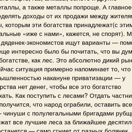
таллы, а также металлы попроще. А главное
еделять доходы от их продажи между жителя
, которым эти богатства принадлежат(с этим
альные «иже с нами», кажется, не спорят). 
 дяденек-экономистов ищут варианты — пом
еще интересно было бы почитать, что вы дум
богатстве, как лес. Это абсолютно дикий рын
йчас ситуация примерно напоминает то, что
мышленностью накануне приватизации — у
рства нет денег, чтобы все это богатство
ать. Как поступить с лесами? Отдать частн
получится, что народ ограбили, оставить все
— чинуши с полулегальными бригадами рубщ
ожат все лучшие леса за ближайшее десятил
останется — само сгниет от разных болячек.