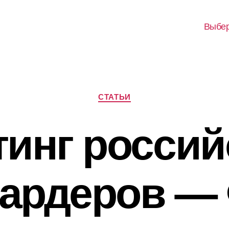
Выбер
Рубрики
СТАТЬИ
тинг россий
ардеров —