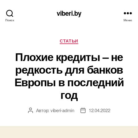
viberi.by
Поиск
Меню
Рубрики
СТАТЬИ
Плохие кредиты – не
редкость для банков
Европы в последний
год
Автор:
viberi-admin
12.04.2022
Автор
Дата
записи
записи