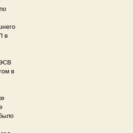
по
шнего
П в
и
ДЭСВ
том в
ке
е
 было
 год