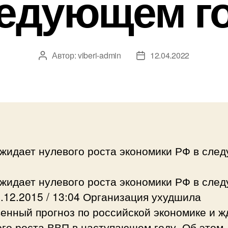
едующем г
Автор:
viberi-admin
12.04.2022
Автор
Дата
записи
записи
жидает нулевого роста экономики РФ в сле
жидает нулевого роста экономики РФ в сле
.12.2015 / 13:04 Организация ухудшила
енный прогноз по российской экономике и ж
го роста ВВП в наступающем году. Об этом