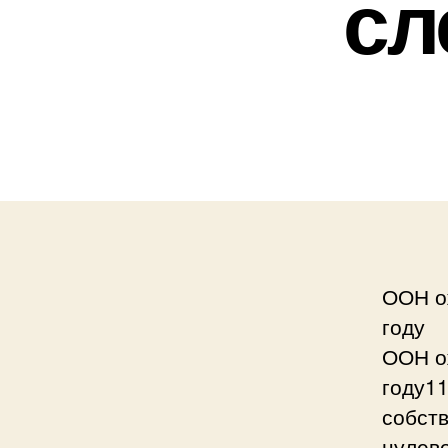
сл
ООН о
году
ООН о
году11
собств
нулево