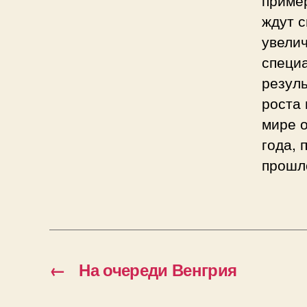
ждут с
увели
специ
резул
роста 
мире 
года,
прошл
←
На очереди Венгрия