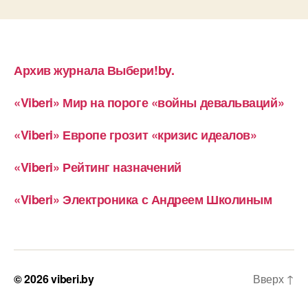
Архив журнала Выбери!by.
«Viberi» Мир на пороге «войны девальваций»
«Viberi» Европе грозит «кризис идеалов»
«Viberi» Рейтинг назначений
«Viberi» Электроника с Андреем Школиным
© 2026
viberi.by
Вверх
↑