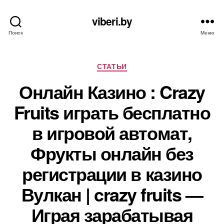
viberi.by
Поиск
Меню
Рубрики
СТАТЬИ
Онлайн Казино : Crazy
Fruits играть бесплатно
в игровой автомат,
Фрукты онлайн без
регистрации в казино
Вулкан | crazy fruits —
Играя зарабатывая