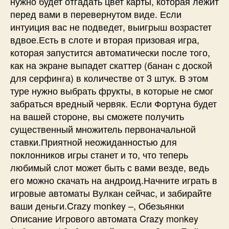
нужно будет отгадать цвет карты, которая лежит
перед вами в перевернутом виде. Если
интуиция вас не подведет, выигрыш возрастет
вдвое.Есть в слоте и вторая призовая игра,
которая запустится автоматически после того,
как на экране выпадет скаттер (банан с доской
для серфинга) в количестве от 3 штук. В этом
туре нужно выбрать фрукты, в которые не смог
забраться вредный червяк. Если Фортуна будет
на вашей стороне, вы сможете получить
существенный множитель первоначальной
ставки.Приятной неожиданностью для
поклонников игры станет и то, что теперь
любимый слот может быть с вами везде, ведь
его можно скачать на андроид.Начните играть в
игровые автоматы Вулкан сейчас, и забирайте
ваши деньги.Crazy monkey –, Обезьянки
Описание Игрового автомата Crazy monkey