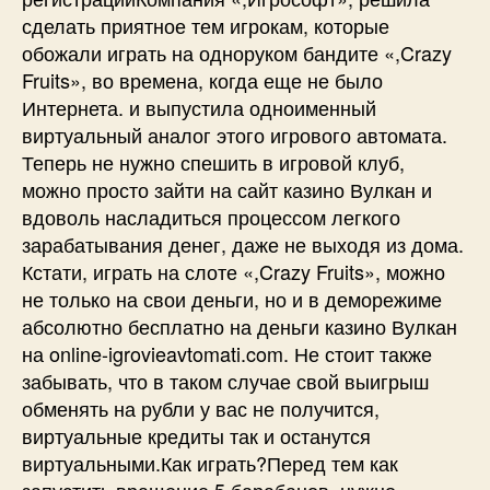
сделать приятное тем игрокам, которые
обожали играть на одноруком бандите «,Crazy
Fruits», во времена, когда еще не было
Интернета. и выпустила одноименный
виртуальный аналог этого игрового автомата.
Теперь не нужно спешить в игровой клуб,
можно просто зайти на сайт казино Вулкан и
вдоволь насладиться процессом легкого
зарабатывания денег, даже не выходя из дома.
Кстати, играть на слоте «,Crazy Fruits», можно
не только на свои деньги, но и в деморежиме
абсолютно бесплатно на деньги казино Вулкан
на online-igrovieavtomati.com. Не стоит также
забывать, что в таком случае свой выигрыш
обменять на рубли у вас не получится,
виртуальные кредиты так и останутся
виртуальными.Как играть?Перед тем как
запустить вращение 5 барабанов, нужно