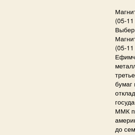
Магни
(05-11
Выбер
Магни
(05-11
Ефимч
метал
третье
бумаг
отклад
госуда
ММК п
америк
до сем