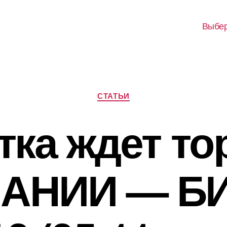
Выбер
Рубрики
СТАТЬИ
тка ждет то
АНИИ — Б