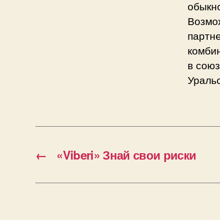
обыкн
Возмож
партн
комби
в сою
Ураль
←
«Viberi» Знай свои риски