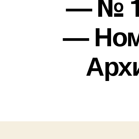
— № 1
— Ном
Арх