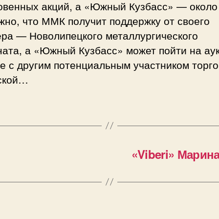
овенных акций, а «Южный Кузбасс» — около
но, что ММК получит поддержку от своего
ера — Новолипецкого металлургического
ната, а «Южный Кузбасс» может пойти на ау
зе с другим потенциальным участником торг
ской…
«Viberi» Марин