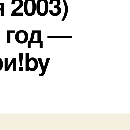
 2003)
 год —
и!by