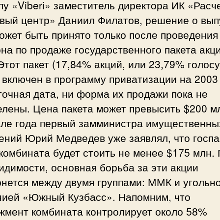
у «Viberi» заместитель директора ИК «Расч
вый центр» Даниил Филатов, решение о вып
ожет быть принято только после проведения
на по продаже государственного пакета акц
тот пакет (17,84% акций, или 23,79% голо
 включен в программу приватизации на 2003 
точная дата, ни форма их продажи пока не
лены. Цена пакета может превысить $200 м
але года первый замминистра имущественны
ений Юрий Медведев уже заявлял, что госпа
комбината будет стоить не менее $175 млн.
идимости, основная борьба за эти акции
рнется между двумя группами: ММК и угольн
нией «Южный Кузбасс». Напомним, что
жмент комбината контролирует около 58%