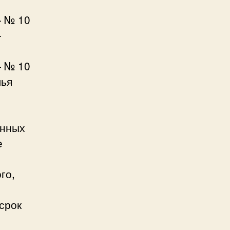
 № 10
—
 № 10
лья
енных
е
го,
срок