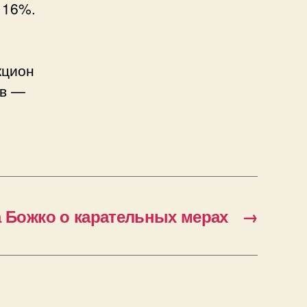
 16%.
кцион
ов —
а Божко о карательных мерах
→