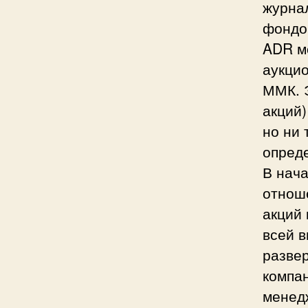
журнал
фондо
ADR м
аукцио
ММК. Э
акций)
но ни 
опреде
В нач
отнош
акций 
всей в
разве
компа
менед