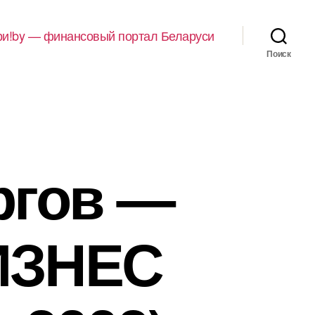
и!by — финансовый портал Беларуси
Поиск
ргов —
ИЗНЕС