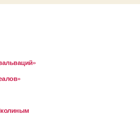
евальваций»
деалов»
 Школиным