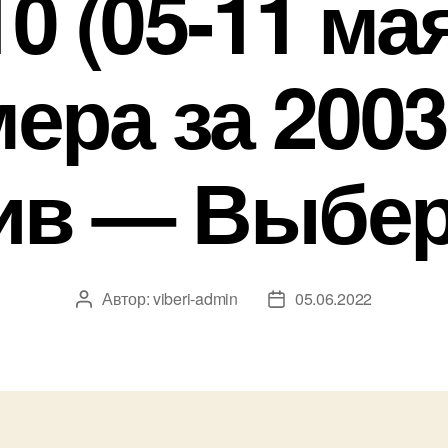
0 (05-11 мая
ера за 2003
ив — Выбер
Автор:
viberi-admin
05.06.2022
Автор
Дата
записи
записи