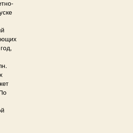
етно-
уске
ий
сующих
год,
лн.
х
кет
 По
ой