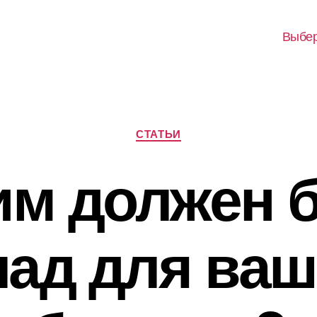
Выбер
Рубрики
СТАТЬИ
им должен 
лад для ваш