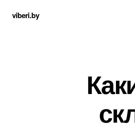
viberi.by
Как
ск