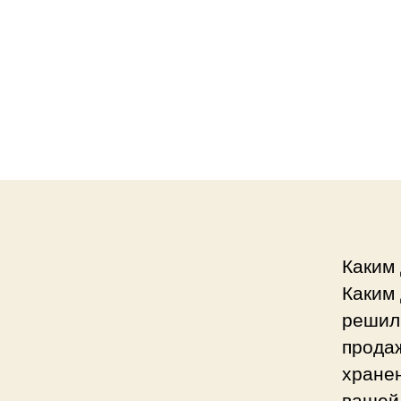
Каким 
Каким 
решили
продаж
хранен
вашей 