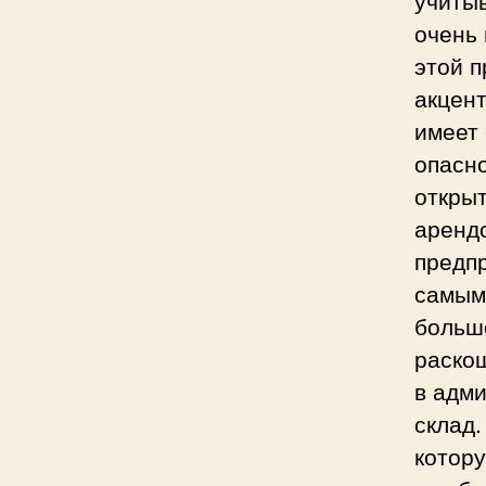
очень 
этой п
акцент
имеет 
опасно
открыт
арендо
предп
самым
большо
раскош
в адм
склад.
котору