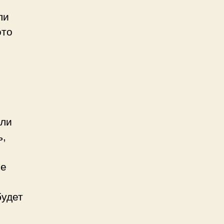
ли
это
или
ь,
ые
будет