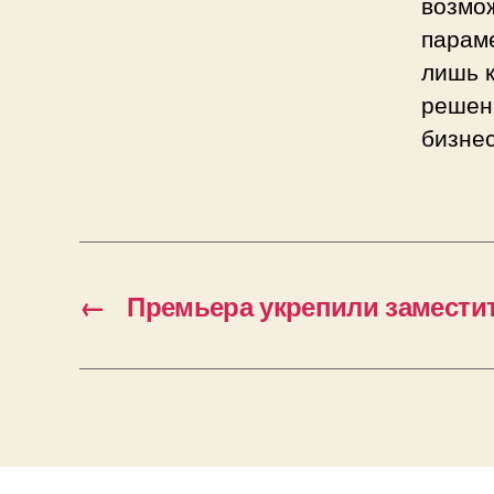
возмо
параме
лишь к
решен
бизне
←
Премьера укрепили замести