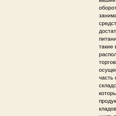
оборо
занима
средст
достат
питани
такие 
распол
торгов
осуще
часть 
складс
котор
продук
кладо
учитыв