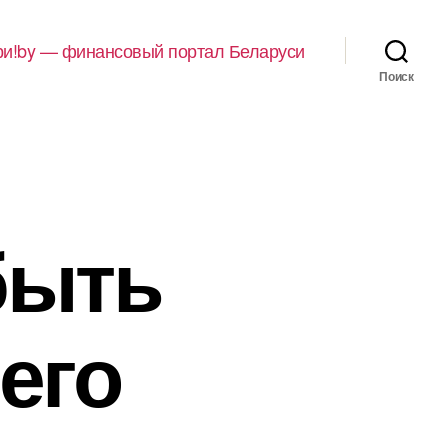
и!by — финансовый портал Беларуси
Поиск
быть
его