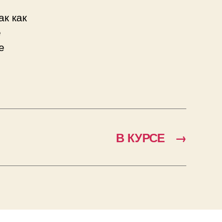
ак как
е
е
В КУРСЕ
→