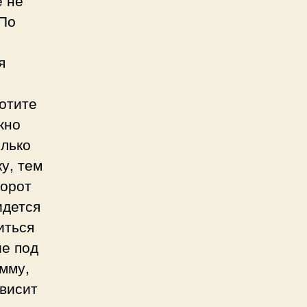
 По
я
хотите
жно
олько
у, тем
борот
идется
иться
ие под
умму,
ависит