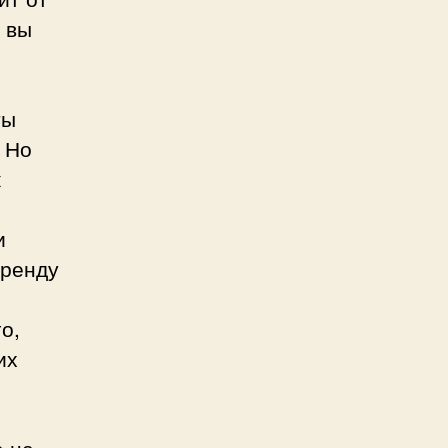
 вы
ты
 Но
ж
и
аренду
о,
их
е не