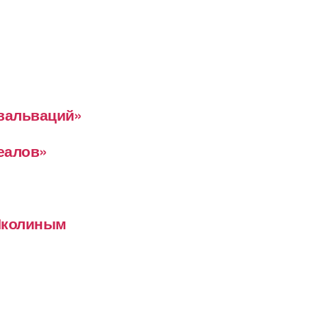
евальваций»
деалов»
 Школиным