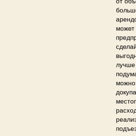
от объ
большо
арендо
может 
предпр
сделай
выгодн
лучше 
подума
можно 
докуп
место
расход
реализ
подъез