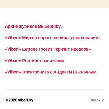
Архив журнала Выбери!by.
«Viberi» Мир на пороге «войны девальваций»
«Viberi» Европе грозит «кризис идеалов»
«Viberi» Рейтинг назначений
«Viberi» Электроника с Андреем Школиным
© 2026
viberi.by
Вверх
↑