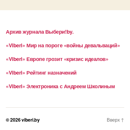
Архив журнала Выбери!by.
«Viberi» Мир на пороге «войны девальваций»
«Viberi» Европе грозит «кризис идеалов»
«Viberi» Рейтинг назначений
«Viberi» Электроника с Андреем Школиным
© 2026
viberi.by
Вверх
↑