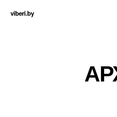
viberi.by
АР