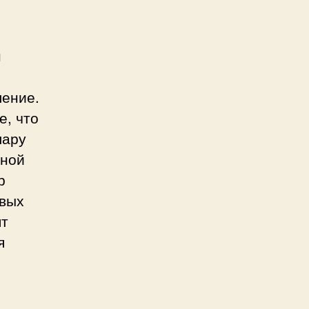
н
ление.
е, что
лару
нной
р
овых
ят
я