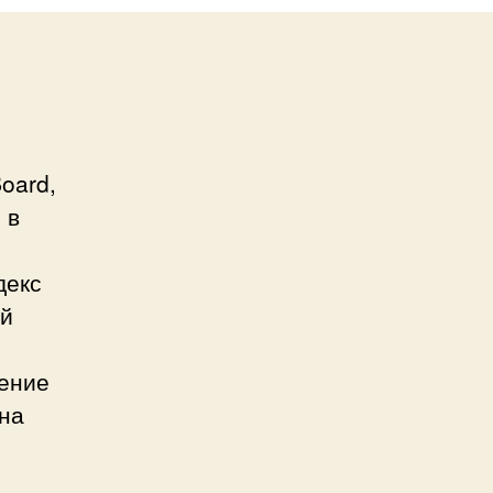
oard,
 в
декс
ый
жение
 на