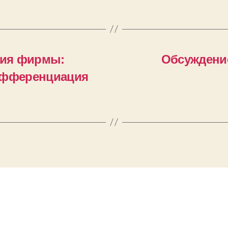
тия фирмы:
Обсуждени
дифференциация