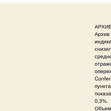
АРХИ
Архив
индик
снизил
средн
отраж
опере
Confer
пункта
показа
0,3%.
Объем