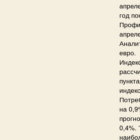
апреле
год по
Профи
апреле
Аналит
евро.
Индек
рассч
пункта
индекс
Потре
на 0,9
прогно
0,4%. 
наибо