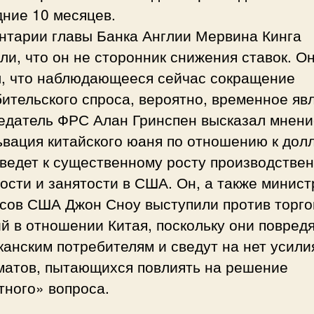
ние 10 месяцев.
нтарии главы Банка Англии Мервина Кинга
ли, что он не сторонник снижения ставок. О
л, что наблюдающееся сейчас сокращение
ительского спроса, вероятно, временное яв
едатель ФРС Алан Гринспен высказал мнени
ьвация китайского юаня по отношению к дол
ведет к существенному росту производстве
ости и занятости в США. Он, а также минист
сов США Джон Сноу выступили против торг
й в отношении Китая, поскольку они повред
анским потребителям и сведут на нет усили
матов, пытающихся повлиять на решение
тного» вопроса.