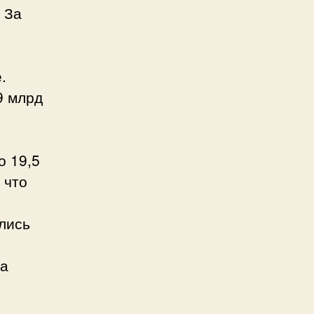
 За
.
9 млрд
о 19,5
 что
лись
на