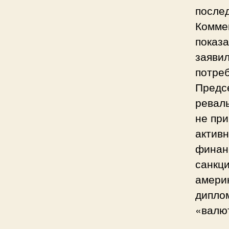
послед
Комме
показа
заяви
потреб
Предс
ревал
не при
активн
финан
санкци
америк
дипло
«валю