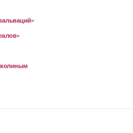
евальваций»
деалов»
 Школиным