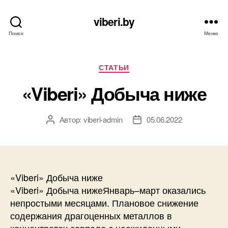
viberi.by
Поиск
Меню
Рубрики
СТАТЬИ
«Viberi» Добыча ниже
Автор:
viberi-admin
05.06.2022
Автор
Дата
записи
записи
«Viberi» Добыча ниже
«Viberi» Добыча нижеЯнварь–март оказались
непростыми месяцами. Плановое снижение
содержания драгоценных металлов в
концентратах совпало с неожиданными