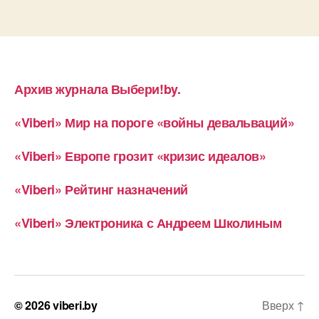
Архив журнала Выбери!by.
«Viberi» Мир на пороге «войны девальваций»
«Viberi» Европе грозит «кризис идеалов»
«Viberi» Рейтинг назначений
«Viberi» Электроника с Андреем Школиным
© 2026
viberi.by
Вверх
↑