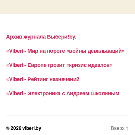
Архив журнала Выбери!by.
«Viberi» Мир на пороге «войны девальваций»
«Viberi» Европе грозит «кризис идеалов»
«Viberi» Рейтинг назначений
«Viberi» Электроника с Андреем Школиным
© 2026
viberi.by
Вверх
↑