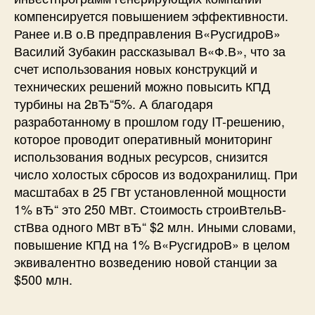
компенсируется повышением эффективности.
Ранее и.В о.В предправления В«РусгидроВ»
Василий Зубакин рассказывал В«Ф.В», что за
счет использования новых конструкций и
технических решений можно повысить КПД
турбины на 2вЂ“5%. А благодаря
разработанному в прошлом году IT-решению,
которое проводит оперативный мониторинг
использования водных ресурсов, снизится
число холостых сбросов из водохранилищ. При
масштабах в 25 ГВт установленной мощности
1% вЂ“ это 250 МВт. Стоимость строиВ­тельВ­
стВ­ва одного МВт вЂ“ $2 млн. Иными словами,
повышение КПД на 1% В«РусгидроВ» в целом
эквивалентно возведению новой станции за
$500 млн.