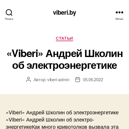
viberi.by
Поиск
Меню
Рубрики
СТАТЬИ
«Viberi» Андрей Школин
об электро­энергетике
Автор:
viberi-admin
05.06.2022
Автор
Дата
записи
записи
«Viberi» Андрей Школин об электро­энергетике
«Viberi» Андрей Школин об электро­
энергетикеКак много кривотолков вызвала эта