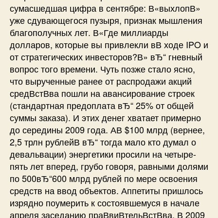
сумасшедшая цифра в сентябре: В«выхлопВ»
уже сдувающегося пузыря, признак мышления
благополучных лет. В«Где миллиарды
долларов, которые вы привлекли вВ ходе IPO и
от стратегических инвесторов?В» вЂ“ гневный
вопрос того времени. Чуть позже стало ясно,
что вырученные ранее от распродажи акций
средВ­стВ­ва пошли на авансирование строек
(стандартная предоплата вЂ“ 25% от общей
суммы заказа). И этих денег хватает примерно
до середины 2009 года. АВ $100 млрд (вернее,
2,5 трлн рублейВ вЂ“ тогда мало кто думал о
девальвации) энергетики просили на четыре-
пять лет вперед, грубо говоря, равными долями
по 500вЂ“600 млрд рублей по мере освоения
средств на ввод объектов. Аппетиты пришлось
изрядно поумерить к состоявшемуся в начале
апреля заседанию праВ­виВ­тельВ­стВ­ва. В 2009