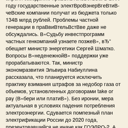
году государственные электВ­роВ­энерВ­геВ­тиВ­
чеВ­ские компании получат из бюджета только
134В млрд рублей. Проблемы частной
генерации в праВ­виВ­тельВ­стВ­ве даже не
обсуждались. В«Судьбу инвестпрограмм
частных генкомпаний узнаете позжеВ», вЂ“
обещает министр энергетики Сергей Шматко.
Вопросы В«неденежнойВ» поддержки уже
прорабатываются. Так, министр
экономразвития Эльвира Набиуллина
рассказала, что планируется исключить
практику взимания штрафов за недобор газа от
объемов, установленных договорами take or
pay (В«бери или платиВ»). Без иронии, мера
актуальная в условиях падения потребления
электроэнергии. Сдувается помпезный план
электрификации России до 2020 года,
презентовавшийся не иначе как ГОЭЛРО-2. А