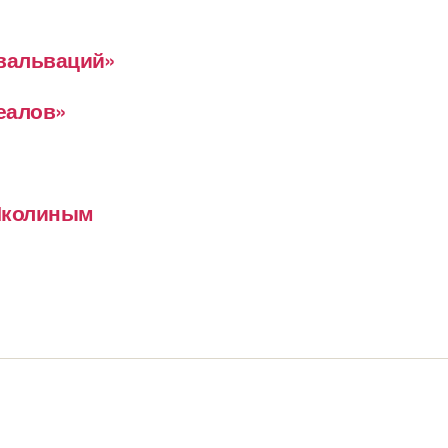
евальваций»
деалов»
 Школиным