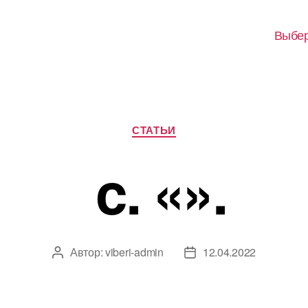
Выбер
Рубрики
СТАТЬИ
c. «».
Автор:
viberi-admin
12.04.2022
Автор
Дата
записи
записи