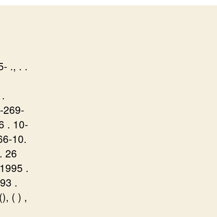
 ., . .
 .
9-269-
6 . 10-
66-10.
. 26
 1995 .
93 .
, ( ) ,