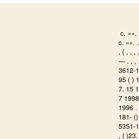
c. «».
c. «». 
, ( , , , 
— . , ,
3612-1
95 ( ) 
7. 15 1
7 1998
1996 .
181- (
5351-12
, ( )23.