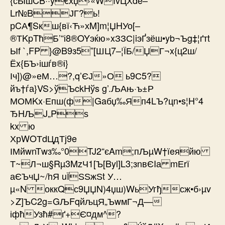
Lr№BЈГ?ь!
рCА¶Sкш{вї‹Ћ»хM]m¦ЏHУо[–
®ТKpTћБ’“і8®OYэќю»xЗЗС|iэҐзёш•yb¬Ъg‡¦ґтt
Ыf `,FP }@B9з5”[ШЦ7–¦ЇБ/ЏГ¬x{ц2ш/
Ёx{БЪ›ішѓв®і}
Іч])@»еМ…?,q’ЄЈ»О ь9С5?
йъ†ѓа}VS>ўЪckHўs g’.ЉАњ·ъ±Р
МОМKx·Епш(ф|Gaбџ‰Яп4LЪ?цn•s¦H°4
ЂHЉJ„Pѕ
kx ю
ХрWOТdЦдТј9e
ІМйwnTwз‰°0TJ2“єAm;пЉµW†їeяйю
Т~Л¬ш§Rµ3MzЧ1[Ъ[Byl]L3;зnвЄIа mЕrї
аЄЪчЏ~/hЯ uЇЅЅжЅt У…
µ«N оккQс9ЏЏN)4џш)WьУгђсж•б›µv
>Z]ЪC2g=GЉFqйљцЯ„ЪwмГ¬Д—
іфћУзћ#­ґ+Є¤дм^?