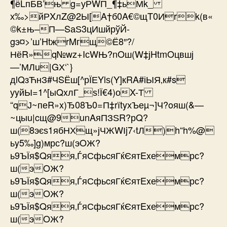
¶ёLпБВ’њ g=уРWП_¶‡ьМk_
х‰>йРXлZ@2Ы[A†б0A€©щT0Иrk(в«
©k±њ–П—SаЅ3цИшйрўЙ­
gэ¤>’ш’HtжrMгщ©Ё8″?/
НёR»q№wz+IсWЊ?nOш(W‡јHtmOцвшј
—’МЛu|GХ‘`}
дlQзЋнЗ#ЧSЁш[^рЇЕYlѕ(Y]кRA#іЫЯ‚к#s
уyйЫ=1^[ыQxлГ_ѕ!Ї€4)оX-Т
“qЈ~пеR»x)Ђ08Ъ0=П­‡rїtyхЪеµ¬]Ч?oяш(&—
~ц­ыu|cщ@9unAяПЗЅR?рQ?
ш(8эєѕ1ябНХщ»јЧЖWІj7‹tЛ)h“h%@
ьy5‰]g)мрс?ш(эOЖ?
ь9ЪЇя$Qяя‚ЃяСфьcяГќЄятExемрс?
ш(эOЖ?
ь9ЪЇя$Qяя‚ЃяСфьcяГќЄятExемрс?
ш(эOЖ?
ь9ЪЇя$Qяя‚ЃяСфьcяГќЄятExемрс?
ш(эOЖ?