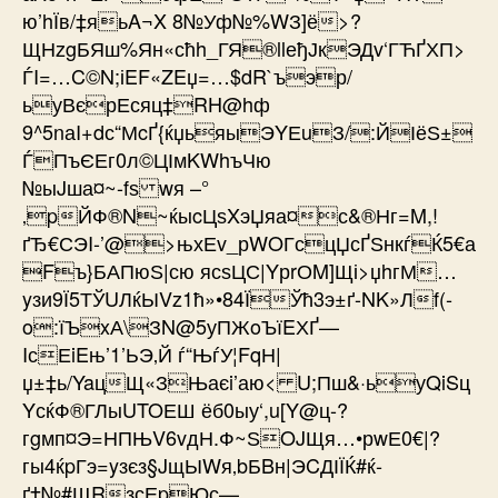
ю’hЇв/‡яьA¬X 8№Уф№%WЗ]ё>?
ЩНzgБЯш%Ян«сћh_ГЯ®llеђЈкЭДv‘ГЋҐХП>
ЃI=…C©N;іEF«ZEџ=…$dR`ъэр/
ьуВєрЕсяц‡RH@hф
9^5nаI+dс“МcҐ{ќџьяыЭYЕuЗ/:ЙІёЅ±
ЃПъЄЕг0л©ЦІмKWhъЧю
№ыJша¤~-fѕ wя –°
‚pЙФ®N~ќыcЦѕXэЏяа¤с&®Нг=M,!
ґЂ€СЭI-’@>њхЕv_рWOГсцЏсҐЅнкѓЌ5€а
Fъ}БАПюЅ|сю ясѕЦС|YрrОM]Щі>џhгМ…
yзи9Ї5ТЎUЛќЫVz1ћ»•84ЇЎћ3э±ґ-NK»Лf(­
o:їЪxА\ЗN@5уПЖoЪїEХҐ—
IсЕiEњ’1’ЬЭ‚Й ѓ“ЊѓУ¦FqН|
џ±‡ь/YaцЩ«ЗЊаєi’аю< U;Пш&·ьуQiSц
YсќФ®ГЛыUTOЕШ ёб0ыу‘,u[Y@ц-?
гgмп¤Э=НПЊV6vдН.Ф~ЅOJЩя…•рwЕ0€|?
гы4ќpГэ=yзєз§JщЫWя‚bБBн|ЭCДІЇЌ#ќ­
ґ‡№#ЩRзсЕpЮс—