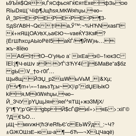
ь9ЪЇя$Qяя‚ЃяСфьcяГќЄятExефЗьcю
RїыDяЩ`Чїф¶Jщћѕя‚МКWяhџы,чю–
Й_3РEPEPEPEP¶3-
ЅдSґAВH¬Qє†їа‚Ў™:¬%HЋNхаsП
ќ+нЯЩOAУвХ,ьaЄЮ¬–vaeЌYЗКз#?
{ЁгШћхсџАЫ­oPёI5аЌЃ/¶ЙW)њ…
жъ~8Їёю
Aб­I†tO–O‘уЊо а’ іхЕaэ©–1юкЗС
ЇEЇ:j¶Ч›вШv зЇ·УЃ\ЗЋY4ї jБMаВе“a$бz
gЫ\V_†o-г0Ґ…
Щы8щЙЭЏ_p2шWыVьM_|&Хµ;
{ѓv¶m+\«–1ањз’ђ;ы~Х)\р”dЏЕїЫкO
kїя‚МКWяhџы,чю–
Й_3ЧУрYЏщJяняeѓ^яТЩ+жэ3MјХ/
ў°І¶’Y¦p‘GgbpЙ$сЃ@иЇ»>яБ >:xіГ©
?Д€ЪO…
µЩ¬мxvжН¦ћЭ\eRfЬЄ’cEЬWЎд_:~Ч?
±GЖOШзЕ–юш›a ¶—бЋ—¬XЦЧaqё)