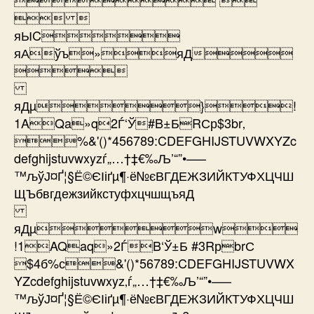
 
яЫC
яАўъ»яД

яДµ}!
1AQa»q2Ѓ‘Ў#B±БRСр$3br‚
%&'()*456789:CDEFGHIJSTUVWXYZc
defghijstuvwxyzѓ„…†‡€‰Љ’“”•–—
™љўЈ¤Ґ¦§Ё©ЄІіґµ¶·ё№єВГДЕЖЗИЙКТУФХЦЧШ
ЩЪбвгдежзийкстуфхцчшщъяД
яДµw
!1AQaq»2ЃB‘Ў±Б #3RрbrС
$4б%с&'()*56789:CDEFGHIJSTUVWX
YZcdefghijstuvwxyz‚ѓ„…†‡€‰Љ’“”•–—
™љўЈ¤Ґ¦§Ё©ЄІіґµ¶·ё№єВГДЕЖЗИЙКТУФХЦЧШ