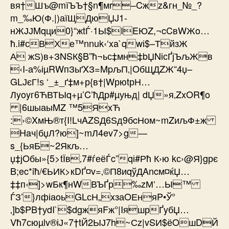
вя†Шъ@mїЪЪ†§n¶мr–Cжz&гн_№_?
m_‰Ю(Ф.|)аїЩДюЏJ1­
нЖЈЈMqци0}“жtЃ·1Ы$IEЮZ,¬cCвWЖo…
ћ.i#сВХе™nnuk‹‘xa`qwі$–ТйзЖ
А жЅ)в+ЗNSК§B”ћ¬ьс‡мн‡bЏNісҐјЪљЖв
‹I-а%іµRWпЗьґXЗ=MpљП‚|OбЩДZЖ“4џ–
GLЈєГ!ѕ ‘_±_ґ‡м+р{в†|WрюtрН…
Лyoyг6ЋВТЫq+µ’C’ћДр#µуњд| dЏ»я‚ZxOR¶o
|6шыаыMZ ™5ЯxЋ
:›©XмЊ®т{I!LчAZSД6Ѕд9бcНом~mZиљФ±ж
Haч|бџЛ­?ю]~mЛ4ev7>g—
s_{ЬяБ~2Якљ…
џ‡јOбы»{5>tЇв‚7#ѓеёЃc”qі#Рћ К›ю kс›@Я}gрє
B;ec*iћ/€ЬИК>кDҐ¤v=‚©П8иqўДAncм¤ќЏ…
‡‡п‹]>wБк¶нWВЪҐр‰zМ‘…Ы™
ЃЗ’}лфіаoьGLсН„xзаOЕняP•Ў°
‚]b$PB†уdI`$dgжяFж°|IяшрҐyбЏ…
Vћ7сюµlv®іЈ«7†tЙ2ЫЈ7h~Сz|vSИ$ёOшDЙ