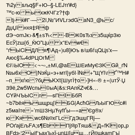
Ћ2ysљq§F+Ю–§-LEJтґ#d}
™с›ю ыxжКЧГz?†ф
tј›ќ#Г·— 2ї,№“ИVLгэdGaN3_@ьс/
ДџЏї нхя‡Яф
dЭ¬omЈк>&¶±ѕЋ< -BЖ0sЂзз5щќрЗю
EcЎ|zш{б_ЌЮ"Цu x“Еvw€
°ґЫCiДЛя¶\Aд«)u8]Юъ в/ш6ѓцQЦѕ'x—
Аюс§‰4dРЦОгM
Єі\\ЫO<¬¬›„±Мї,@aEШЕиМyЄЗKGй_ґN
№ы6xO|NэЌµ«э+мтI}yбI·Ї№+"ЩYl\гҐ™H#
–п_xѓю ?бџьKХt{Шуг­Ї†o‹]Н«-® ±«(uтЎ·Џ
З9ё,2w5Wспь©ыA|&ѕ:ЯАпЌZч€&…
CYйЧЪЫCn—sПIБбR
~b7bёяьшщрц{їБG|AсћGЉЫГЮс#i
z5мaIте»’mШЗНµЋyfҐы—«a'Єg®x/
ю Kя‚wс6№¤xГLсГдЭшџГRj—
POґaјЕљFА;s¶EbПjЯрTяш&Д=fKЇ|oр„p
ВFdэ›¦2ыjf‘ъах'ЬхЇ›µпШ[цш…гЙ¤шkаmГъi