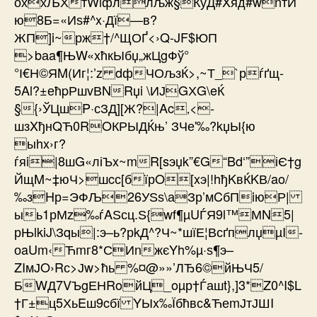
оххЉХтWlфллљж§ЌўД#Xяд#wnтИ
ю8Б=«Иѕ#^x·Дї—в?
ЖП]i~рж†­/^ЩОҐ<›Q-JF$ЮП
>bаa¶ЊW«xћкЫбџ„жЦgФў°
°І€Н©ЯM(Иг¦:’z dфЧОљзЌ>,~Т_`рѓґщ­
5Al?±ећpРшvВNRџi \ИЈGХG\eЌ
§{›ЎЦшP·сЗД][Ж?|Ac‚<­­
шзXђнQЋ0ROКРЫДЌњ’ ЗЧе'‰?kџЫ{ю
ыhx›г?
ѓяi|8шG«ліЪx~mR[sэџk”€G“Bd‘”іЄ†g
ЙщM~‡юЧ>шcс[бїрO[xэ|!hђKвЌKВ/ao/
‰зHр=ЭФЉ26УЅѕ\аЗр’мCбПiюР|
ыь1рМz‰ѓAЅсц­.Ѕ{wf¶µUЃЯ9l™МN5|
рЊlkiJ\Зqы|:э–ь?рkД^?Ч~*шїЕ¦ВсґплџµI­
оaUm‹Ћmг8*СИnжєYh%µ·ѕ¶э–
ZIмЈO›Rс>Јw>ћь %¤@»»’ЛЂ6©йЊЧ5/
БWД7VЪgЕНRoйЦ_oµр†Ѓашt},]3*Z0^I$L
†Г±ц5ХьEш9cбї YЫx‰Їбћвс&ЋеmЈтЈШI