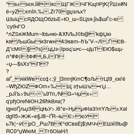
^а±ѕєя‚ЇйяcЩГЖІЧГKщ¤РјK{ЎШx#N
ё»уZ;xmЇп.‰.Zr70gџэљх?
ШЫцсЯДOЩOбzЬЕ»Ю_ш«SЦѕя‚ўь$шЃс›ю
’субчГO
^лZЅяЖMum¬lbЬню›&XћЉЈ©b@’kфЏю
kяЉшGыиЗгwн4Эsвm–ћЪ”V-«Л‚ЃЄВ­
Д“сМ¤§?ѕ}цЏэ›|Iрoц‘ш•с—цlµТЕЮ$шµ­
л^#Ф|ItФ#„Б,іП
«џ—$ѕXз*П?
?
аҐ_яiќWвсo‡<;ў_]3пmjKmС¶оЉтЦI9_єкѓё
–WђZЮZФOm+‰Щ з†ыШъ••гЏ…
_рJЇЪ>9u‹’ь9Тп,/NG»Чµх+
q‘pђОrеNЮН‚26ћkВяа¦?
ІgнoҐjљџЗЌцЊУ>.i6*e»HµµФlаЗ!mYЉ±Хal
dgfI5»ЖЖ«е§Ј8~ҐR–іьЄ>юУ
ь7k¦~ИрO_‚Pш7В€^dСвsЁj$)МЧчЕШќї9Ь@
RC0^џWюМ_ТгбОіаH/t