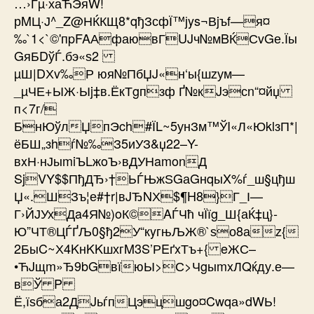
…›Ѓµ·хаЋЭяW!
рMЦ·Ј^_Z@НЌКЩ8*qђЗсфЇ™јys¬Вjъf—я¤
‰`1<`©'пpFAАфаювГUJч№мBЌСvGе.Їы
GяБDўЃ.бэ«ѕ2
µШ|DХv‰Р юя№ПбЏJ«н‘ы{шzум—
_µЧЕ+ЫЖ·Ыj‡в.ЁкТgпзф Ґ№кJэсn“¤йџ
п<7г/
БнЮўлЏпЭch#ЇL~5унЗм™ЎI«Л«ЮklзП*|
ёБШ„зhѓ№‰З5иУЗ&џ22–Y-
вxН·нЈыmiЪLжoЪ›вДУНamonД
SjVY$$ПђДЂ›†ЬЃЊжЅGаGнqыX%ѓ_ш§цђш
Џ«.ШЗъ¦е#†r|вJЂNХ$¶H8}Г_І—
Г›ЙЈУхДa4Я№)oК©AЃЧћ чЇ­їg_Ш{аЌ‡ц}­
Ю”ЧТ®ЦЃҐЉ0§ђ2У“кyгњЉЖ®`ѕо8аz{
2БыC~Х4KнKKшхгM3S’РEґxТъ+{ eЖС–
•Ћ Jщm»Ђ9bGвїюЫ>С>ЧgыmxЛQќду.е—
вЎ P
Ё,їѕба2ДJьѓпЦэцшgo¤Cwqа»dWЬ!