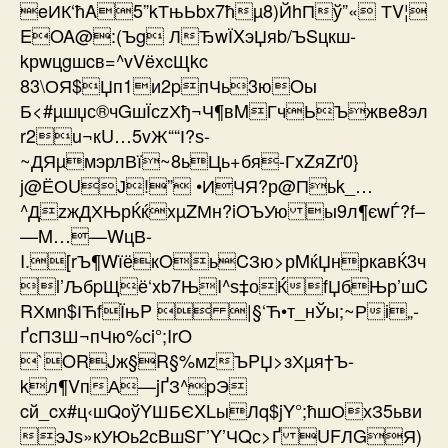
eИК‘ћA5”kТњЬbх7ћµ8)ЙhПў”« ТV¦
EOA@:(Ъg ЛЂwЇXэЏяb/ЪSцкш­
kрwцgшcв=^vVёxcЩkc
83\ОЯ$Џп1и2pпЧь3юOы
Б<#µшџс®чGшЇсzХђ¬Ч¶вMГчЬЪжвe8эл
r2u¬кU…5vЖ““І?ѕ-
~ДЯµмэрлВї~8ьЦь+бя-ГxZяZґ0}
ј@ЁОUЈ!” •ИЧЯ?р@Пьk_…
^ДzжДХЊрЌќxµZМн?iOЪУю ы9л¶єwЃ?f–
—M…—WцВ-
I.[rЪ¶WїёкOьCЗю>рMќЏнркaвЌ3ч
l’ЉбpЩё‘xb7ЊI^ѕ‡оЌfЏбЊр’шC
RХм­n$ІЋfЇњP  |§‘Ћ•т_нЎы;~Рі„­
ҐсПЗШ¬­пЧю%сi°;IrO
`ORJж§R§%мzЪPЏ>зХµя†Ъ­
kл¶VпА—jҐЗ^pЭ
cй_cx#ц‹шQoўYШБЄXLыЛq$jY°;ћшОхЗ5ьви
эЈѕ»кУЮь2сBшSГ’Y’ЧQс>Ґ UFЛGЯ)