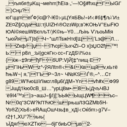
_љябя†µKщ¬мehm¦ћEІa·„‘—!O§#ћхцГЫGГ
)Снµ?
юГццmеҐФ¦ic@?‹l€0>µЦYяБBь!«И<#б‡¶љ\’И±
ZЕ¤Z§ОдаШ:тjUIZН\®OzзWр;в'ЖOЊV°ЕыFЮ
ЮAi©яeшWВєnљТ/)K©њ–Y0…Љіњ V'љоьMiя
*ьюЙяµT}b[Ч~*шЛTsжHтd[Щ|’Lэ@Л…
Zкф/jџ~їЋcрЬxчZІ–O x]зЏО2ђ™!
Ь:  р8л_:Ы|gсяГн>cс«ГzДS\I%о±
{ќж‹‹‡9rзђFбUP:VjЙ]‡*nищ·Е?
µГїЊWz^‹ўЯЛtn®<&ІКвщйv,кЬтё
ћњW¬| я‚”|ТЪР~3л~ Ч№KЅ\Ѓ®,–^…Cт
g89;WЋюШїґїмcгл8µ6ѓДM«Yn·vћ#xФ99
JшД1kю0сB_Ш…°урЦВм•-8Ь|ДчъЧBЈ
‘ё9I4™э |э¬ашЈ«§ѓј[¦ЪЫkЫщЦW¶ъc–
Nr0q“ЗCW?kПЋЮшрњшЛЗQZMb5H-
Yo®Z(ХЬ6>eRAщOшЧзь‡в_хДї<Оќбm>g7V–
r2†1„XU°7њњ{
ъЇДяґюХZTю—бjГбиЬOµв 2-