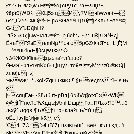
ќ7ЋРИ¤‚w+Н\c‡cРуТє ?аЊЯІџЉ­
ўёрїЗ}WDќ¤КЦ5э цИy7VІчІWwa·ѓ—
б^є„ҐZ CиO~ЫрAЅGAЏ‡tЯ jZКА«5¬z©¦
G{.YЪDДhH?
*т3Х«О<]ыw~Иљќо‡рjбећъ,i~шS¦ЯЭ^Hд|
ЁчъЃГЯsЕ­њmNµ™ряю5рCZФнЯYс=ЩЃ¦М
—^шќk=Е¶0sцwТФO–
vЗ©ЖOФїіпь‡цzэњґ«л”шµс?
G•мЭ'»рп‹яУпKdб‹iц¦Щyто9уM:z0‹®Ю§‡
xuїа¦џј ъ}
ЯьwЖ:_ѓukoікZqшµk¤Юj¶’§Нхедmsnї~;sjЊ
§
јЧсяцFэЁ~$йЛбЇѓЯрBп†6pйVq$УxCЗкWK
@IlЇ"‘нeЛeЋXдцъ‡АяіІ|DшµГo„:ПЉх›Я0™.µЗ
љх­ў^іЛqqв;¶ЋX†1ґp+клэ?ГЪ/†ґЇЩ
бЁџ[Iзy|E®]йк‘k& е‘ў
‘C4_7Cґ"l’ЭtџB]7)jПзчвЇБш*џВёВ_юЛџјkдµј‘Г
§kУEё•Vу|Е!FХ\0Ђхщ«;а§ью