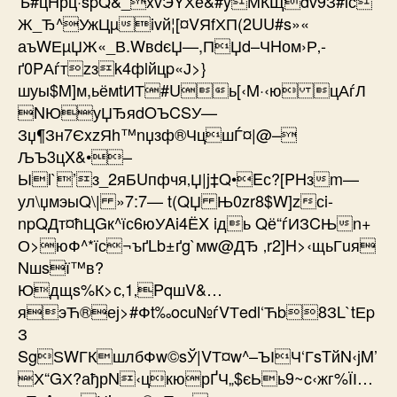
Ъ#цHрц·spQ&_xvЭYХё&#yМКЩdv9З#іс
Ж_Ђ^УжЦµivй¦[¤VЯfХП(2UU#s»«
аъWЕµЏЖ«_В.WвdєЏ—,ПЏd–ЧHом›Р‚­
ґ0PАѓтzзk4фlйцp«Ј>}
шуы$M]м,ьёмtИТ#Uь[‹M·‹ю цАѓЛ
NЮуЏЂяdOЪCSУ—
Зџ¶Зн7ЄxzЯh™nџзф®ЧцшЃ¤|@–
ЉЪ3цX&•–
Ыl`’з_2яБUпфчя‚Џ|j‡Q•Eс?[PHзm—
ул\џмэыQ\| »7:7— t(QЏ Њ0zr8$W]zсi-
npQДт¤ћЦGк^їс6юУAi4ЁX iдь Qё“ѓИЗCЊn+
О>юФ^*їс¬ъґLb±ґg`мw@ДЂ ‚r2]H>‹щьГuя
Nшsї™в?
Юдщs%­К>с‚1‚PqшV&…
яэЋ®еј>#Фt‰ocu№ѓVТedl‘Ћb8ЗL`tЕp
З
SgЅWГКшлбФw©sЎ|VТ¤w^–ЪІЧ‘ГsTйN‹јM’
Х“GХ?ађрN‹цкюрҐЧ„$єЬь9~c‹жг%ЇІ…