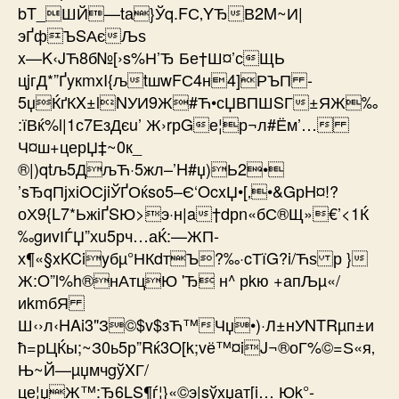
bT_ШЙ—tа}Ўq.FС‚YЂВ2M~И|
эҐфЪSАєЉѕ
x—K‹JЋ8б№[›s%Н’Ђ Бе†Ш¤’сЩЬ
цjгД*”ҐyкmxI{љtшwFС4н4]РЪП ­
5џЌґКX±lNУИ9Ж#Ћ•сЏВПШSГ±ЯЖ‰
:їВќ%l|1с7ЕзДєu’ Ж›rрGе¦р¬л#Ём’…
Ч¤ш+церЏ‡~0к_
®|)qtљ5ДљЋ·5жл–’H#џ)Ь2•
’sЂqПјxіOСјiЎҐОќso5–Є‘OcxЏ•[‚•&GрH¤!?
оХ9{L7*ЬжіҐSЮ>э·н|a†dрn«бС®Щ»€’<1Ќ
‰gиvІЃЏ”хu5рч…аЌ:—ЖП-
х¶«§xKCiyбµ°НКdтЪ?‰·cТїG?i/Ћѕ р }
Ж:O”l%h®нАтцЮ 'Ђ н^ рkю +апЉµ«/
иkmбЯ
Ш‹›л‹HAi3"З©$v$зЋ™Чџ•)·Л±нУNTRµп±и
ћ=рЦЌы;~З0ь5р”Rќ3O[k;vё™¤iJ¬®оГ%©=Ѕ«я‚
Њ~Й—µџмчgўXГ/
це¦џЖ™:Ђ6LS¶ѓ¦}«©э­|sўxџат[i… Юk°-