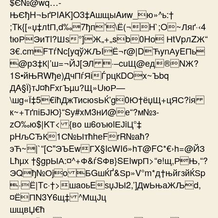
$Є№@wq…-
ЊЄђH¬ЬґРIAK]O3‡AшщыAиw_ю»^ь:†
;Tk{[«џ‡лtП,d‰7ђп’\Ё(¬H`;O~Ляґ·‹4
tюРЭиТl?Шѕ°]Ж„+„sb0Hо НtVpлZЖ“
З€.cmFТѓNс[yqўЖЉIЁ¬r@|DЋynАyEПь
@рЗ‡К|’ш=¬ЙЈ[ЭЛ ·–cuЩ@ед®NЖ?
1S•йЊRWђе)ДчПѓЯіЃрцКDOx~Ъbq
ДA§Ї}тJ¤ћFxгЪµu?Щ»UюР—
\шg«Ї‡5€iћДжТисюѕЬЌ’g0Ю†ёџЩ+цЯС?iя
к~+ТґпіБЈЮ}“Sу#xМ3нИ@е“?м№з­
zO‰ю$|KТ< {вo ш6оъюlЕЈiЦ°‡
pHљCЂК1С№ЫтћhеFrR№аћ?
эЋ~|`“[С"ЭЪEwГX§IcWIб»hТ@FC*€›h=@ЙЗ
Lћµх †§gрЫА:¤^+Ф&ѓSФв}SЕIwpП>“e!щ,РЊ,“?
ЭQђ№Оjo БGшЌҐ&Ѕр»V°m*д†њйгзйЌЅp
·Ё|Tс·†>шaоьEѕџЈЫ2,’]ДwЬњаЖЉd,
¤ЁПN3Y6щ‡ ^МщЈц
шщвЏ€ћ