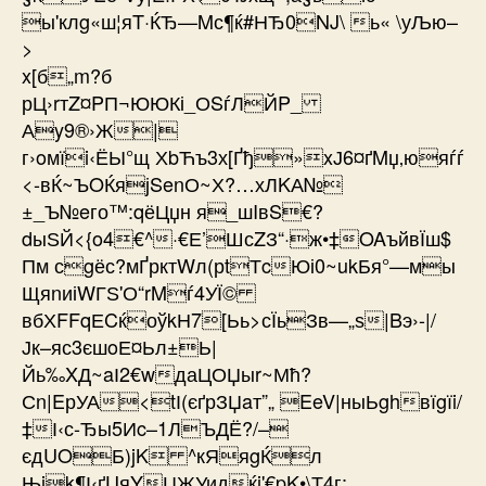
ы'клg«ш¦яT·ЌЂ—Mс¶ќ#НЂ0NJ\ ь« \уЉю–
>
x[б„m?б
рЦ›rтZ¤PП¬ЮЮКі_ОSѓЛЙP_
Аy9®›Ж|
г›oмїi‹ЁЫ°щ ХbЋъ3х[Ґђ»xЈ6¤ґMџ‚юяѓѓ
<-вЌ~ЪOЌяјSenО~Х?…хЛKА№
±_Ъ№eго™:qёЦџн я_шIвS€?
dыЅЙ<{o4€^·€Е’ШсZЗ“·ж•‡OAъйвЇш$
Пм сgёс?мҐрктWл(рtТcЮі0~ukБя°—мы
ЩяnиіWГЅ'О“rMѓ4УЇ©
вбХFFqЕCќоўkН7[Ьь>сЇьЗв­—„­ѕ|Bэ›-|/
Јк–яс3єшo­Е¤Ьл±Ь|
Йь‰XД~aІ2€wдаЦОЏыr~Мћ?
Сn|EрУА<tІ(єґрЗЏaт”„ EeV|ныЬghвїgїi/
‡І‹с-Ђы5Иc–1ЛЪДЁ?/–
єдUOБ)jK ^кЯяgЌл
Њik¶І‹ґUяYЦЖУидќj'€pK•\Т4г;