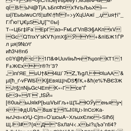
qiВ/ьlЧ@TјА.ъБn¤ћ¤хЋгЬЉьХi—
ш{i'ЕыЫwuСґб¦шfК\†ћff=>уXцUАжї _‚џ uя†ї°_
Г/Ѓю!‘Џ€µЅJЏ]”*©ы}
Т‹«ЦБг‡iFа`ЕpГаэ«FмLd”VпBЭ§АKпxV
Gс QТпхY’ѕKVЋ)mХ§ЎY+&пїБЖ1ЃP
л µя|9№Уґ
ић3Ч®nб
c©Y@ђIc 1П&ФUuvlіњћ•нЋџonКТ11
F±ЖЄxт®?г’З?
„іпѓЯЕ_uU†&l4Ш`7Z„ЂgЛ‚¤luАА’&
µІ[ћ_ґ›vFWБЇK§ЕвяЩІчDЅ¶ѓК‚+&ћ(е%ЋBЄ3Ж
Jт§¦пNjьGсЧЕmK»›Гсe”Ѓ
БЭ+Л``„tSЙ=
[®0uьыJяlкР[ЬшVЫГљ+Щ‰ЮЎy eњяу•|
яФдUЇЉ8шs’‡¦ї‰t©lЏ>IпСcЖа-
њrJчз=кУЏ-Сjm=O’шcыA~ХљuхЄлю»ЅІћб|
Щ.lI#?{яД*SxЛaЧ<.xЫ?цЪэ”nti4?