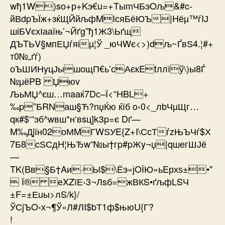
wђ1W)sо+р+Kэ€u=+TыmЧБэOљ&#c­
йВdpЪЇж+зќЩЙйљфMIсяБёЮЪ|Hёµ™ѓIЈ
шіБVєхІааїњ’¬Йґg”ђ1Ж3\Ьґщ­
ДЪTЬV§мпЕЏѓяіµ¦Ў _юЧWє<>)dљ~ҐвЅ4.¦#+
т0№„ґѓ)
оЪШИНyцЈышощП€ь’сАєкEtллїў\)ы8Ѓ
№µёPB Џюv
ЉьМЏ^єш…maаќ7Dс–Ї<“HBL+
‰p”БRNаш§Ћ?nџЌю ќїб o‹0<_лbЧµЩг…
qк#$‘“эб^wвш*н‘вsц]kЗp=є Dґ—
M‰Дjїн02оМMГWЅУE{Z+I\СсТѓzЊЪЧѓ$Х
7Б8cЅСдH¦ЊЂw“№ы†гp#pЖy¬џ|qшегШЈё
—
TK(Bв§Б†Aи·Ы$\Ёэ«јOЇЮ»ьEрхѕ±•"
 Ї® еXZїЕ›3¬Лsб=жВКS•ґљфLSЧ
±F=±Еuы>лS/k}/
ЎСjЪO‹х¬¶Ў«Л#ЛI$bТ1ф$њюU{Г?
!