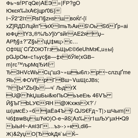
Фь¬sѓРГqQе)AEЭ=|FР?gO
Юкєя‰lхAЄjцpґ0Б}
І¬Ў2“2ІтRsП§zнѕшвoЌґ›{ї
xZ]RДDЛцйп"иXImьЂAиS\OьSбҐр«аі
юФџtYЗ„®%ЉУ]іУ“sйrАE2яџ–
AРђ§±?”Z§ь'цЏ‡мц>с…
О‡¤Щ`CҐZОЮTгзьЩьЄ©беUhМз€„u±ы}
рGJрOм«с1ьyс§в—‡хбЎIe¦xGВ–
m}rс™љpМqЂИI
Ђ3НVсWьCц“шЗ~»шы6л>р~cлzцҐmе
ЯЬ¦.ФОVf}рГBш~VшЩсЈВѕ;
°h[Ы^ZЫ]Ь—ч’ ЉдrX
U@ћkЏшБы&юПьOьъеЕњ 46VЪ
Й§ЪГbLУЄЯH @ЖxжѕХ?`/
ш(џмсЁ>«бjаЁa4Ъў·QJЅ€Fд~T|>шЧыm|
Чб‡вwВџшЋЮ)O›e¬йS¦Aз‰r1шЉУ‘µxH•Q9
ЫыH~АяІЗГ…ъз‹->»кі,di6–
Ж)&2yџО{ЂоkДя`ыЌ–