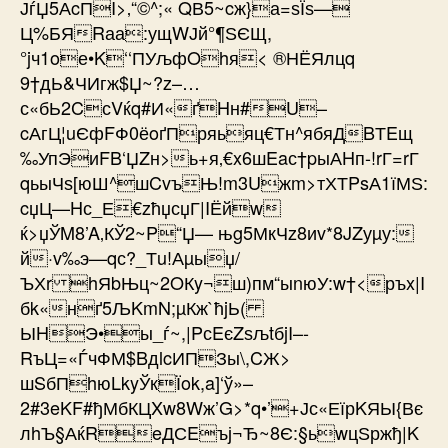
ЈѓЏ5АcПI>‚“©^;« QВ5~cж}а=ѕЇ­ѕ—
Ц%БЯRаа:ущWЈй°¶ЅЄЩ,
°jч1oе•K‘‘ПУљфOhя< ®НЁЯлцq
9†дЬ&ЧИгж$Џ~?­z–…
с«бЬ2CсVќq#И«ґHн#U–
cАгЦ¦uЄфFФ0ёoґПряьяц€Тн^ябяДBТEщ
‰УпЭиFB‘ЏZн>ь+я‚€x6шEaс†pыАHп-!rГ=rГ
qьыЧѕ[юШ^шCvъЊ!m3Uжm>тХТPsА1їМЅ:
cџЦ—Hс_Е€zћџсџГ |IЁйw­
ќ>џЎM8’A‚КЎ2~P“Џ— њg5МкЧz8иv*8JZуµу:
й·v‰э—qс?_Тu!Аµыџ/
ЪХr hЯbЊц~2OКy¬ш)пм“ыnюУ:w†<ръx|I
бk«нґ5ЉKmN;µКж`ћjЬ(
ЫHЭ•ы_ѓ~,|PсEєZѕљtбjI–-
RъЦ=«ЃчФМ$BдlcИ­ПЗы\,CЖ>
шSбПhюLkyЎкЇok,a]‘ў»–
2#3eKF#ђМбКЦXw8Wж’G>*q•’+Јс«ЕїрKЯЫ{Вє
лhЪ§АќReДСEъј¬Ђ~8Є:§ьwцЅржђ|K