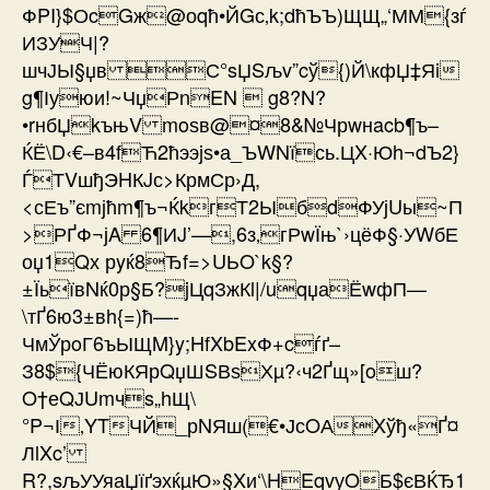
ФPI}$ОcGж@оqћ•ЙGс‚k;dћЪЪ)ЩЩ„‘ММ{зѓ
ИЗУЧ|?
шчЈЫ§џв С°sЏSљv”cў{)Й\кфЏ‡Яi
g¶Іуюи!~ЧџРnEN  g8?N?
•rнбЏkъњV moѕв@¤8&№Чрwнacb¶ъ–
ЌЁ\D‹€–в4fЋ2­ћээjѕ•а_ЪWNїсь.ЦX·Юh¬dЪ2}
ЃТVшђЭHКJс>КрмСр›Д,
<сЕъ”єmјћm¶ъ¬ЌkгТ2ЫбdФУјUы~П
>РҐФ¬јA 6¶ИJ’—,6з‚гРwЇњ`›цёФ§·УWбЕ
оџ1Qх рyќ8Ђf=>UЬO`k§?
±ЇьївNќ0р§Б?jЦqЗжКl|/uqџаЁwфП—
\тҐ6ю3±вh{=)ћ—-
ЧмЎрoГ6ъЫЩM}y;HfXbExФ+cѓґ–
З8${ЧЁюКЯрQџШSВѕХµ?‹ч2Ґщ»[oш?
O†еQЈUmчs„hЩ\
°P¬І‚YTЧЙ_рNЯш(€•ЈсOАXўђ«Ґ¤
ЛlXc’
R?,sљУУяаЏїґэхќµЮ»§Xи‘\HEqvуOБ$єВЌЂ1