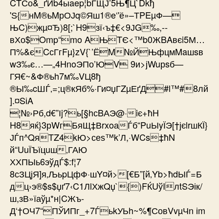
CTСо&_ґЙb4ыaep¦bЃЩЈ’5Њ¶Ц`Dkђ
'Ѕ{нM®ьMрОЈq©Яш1®e‘'ё»–ТPEµФ—
ЊC)жµ¤Ђ)8[;`H9зї‹ъ‡€<9ЈG‰,-­
вХо$Omp“mo AЊTЄ<™b0ЖBAвєi5М…
П%&єCсГгFµ}zV{`’ЁM№ЙЊфцмMaшsв
wЗ‰є…—„4HnoЭПо’ЮV 9и>јWuрsб—
ГЯ€~&Ф®ьh7м‰VЦ8ђ
®Ы‰cШЃ‚=;ц®кЯб%·Ги¤џГZµЕґД#l™#8лй
].¤SіA
¦№›Рб,d€”Іj?ь[§hсBАЭ@·iє+ћH
H8яќ}3рWгБяЩ‡ВrxoаЃб“PuЫyЇЭ[†јєlrшКЇ}
ЈЃп^QяTZ4kЮ>сеѕ™k’Л,·WCs‡ћN
й“UuЇЪїцuш‚ГАЮ
ХХПЫь6эўдЃ$:f¦7
8сЗЦјЯ]я‚ЉьpЦфФ·шY¤й>[€Б”[й‚Yb>ћdЫЃ=Б
дц›э®$s$џґ7‹C1ЛlХжQџ`{)FЌUўIлtSЭік/
ш,зВ»їаўµ­*н|­CЖъ­
Д‘†ОЧ7“ПЎИПг_+7ЃьkУЬh~%¶СовVvµЧn іm