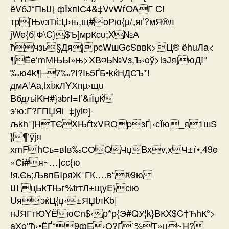
ёVбЈ*ПьЩ фЇxпIС4&‡VvWѓOAГ C!
тр[ЊvзТќ:Џ›њ,щ#oРю{µ/„яґ?мЯ®л
јWe{б¦Ф\C}$Ъ]мpКcu;X№А
ћчзь§ДяјрcWшGсSввk>Ц® ёhuЛa<
¶Ёe‘mМЊЫ»њ>ХВ¤Ь№Vз,Ъ‹oў>lэЈяjюДї°
‰ю4k¶–7‰?І?Іь5ҐБ•kќHДСЪ*!
дмА‘Аа,lxЇжЛYХпµ›щu
BбдљiKН#}зbrI=I’&їЇџЌ
э‘ю:Г?ГПЏЯі_‡јyi¤]­
љkh°]НТЄXЊѓtxVRОpзҐ|‹сЇю_я1шЅ
}¶‘ўjя
хmFћСь=вIв‰СОQЧџBxv‚xЧ±ѓ•,49e
»Сi#я~…|сс{ю
!я‚Єь;ЉвпБIряЖ°ГК.…в“®9ю
Ш цЬkТЊг%trтЛ±щyE}сію
UяэќЦ{џ‹±ЯЏtлKb|
нJЯГтЮYЁюСn$‹р*р{Э#QУ¦k}BКX$C†ЋhК°>
аХo°ћ›•ЁҐ*9фЕ›О?Ґ`%Т»џ~Н?