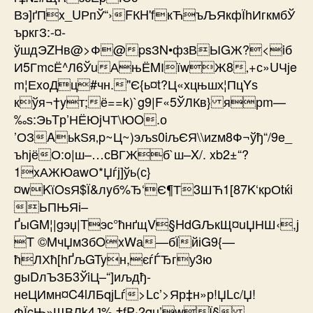
Вэ]ґПx_UРпЎ“›FКH'fкЋъЉЯкфЇhИгкмбЎ
ъркгЗ:-¤­
ўшдЭZHв@>Ф@psЗN•фзВЫGЖ?<iб
И5ГmcЁ^Л6ЎuАњЁMІїwЖ8‚+с»UЧјe
m¦Е­xoДц#чн."Є{ь¤t?Ц«xцњшх¦ПцYѕ
кўя¬†yт;ё==k)`g9|F«5ЎЛКв} ярm—
‰ѕ:ЭьTр’НЁЮjЧТ\ЮO.о
’ОЗAьkЅя‚p~Ц~)эљѕ0iљЄЯ\\иzм8Ф¬ўђ“/9e_
ъhјёО:o|ш–…сBГЖб`ш–X/. xb2±“?
1xАЖЮаwО*Џѓј]ўь(с}
¤wKїOѕЯ$Ї&лyб%Ђ‘Є¶Т3ШЋ1[87K‘кpОtќi
ЬПЊЯі–
ҐыGM¦|gэџ|Tэс°ћнґщV§HdGЉкЩ¤uЏНШ‹,ј
T ©M­чЏмЗбOxWа—бЇйіG9{—
ћЛХћ[hҐљGTyн,єѓЃЂгу3ю
gыDлЪЗБ3ЎiЦ–“]иљдђ­
неЦИмн¤C4lЛБqјLѓ>Lс’>Яр‡н»р­!ЏLс/Џ!
ФЇcЊ­»ЩВЛk4Ј% †fP·2qµ’wЇ§