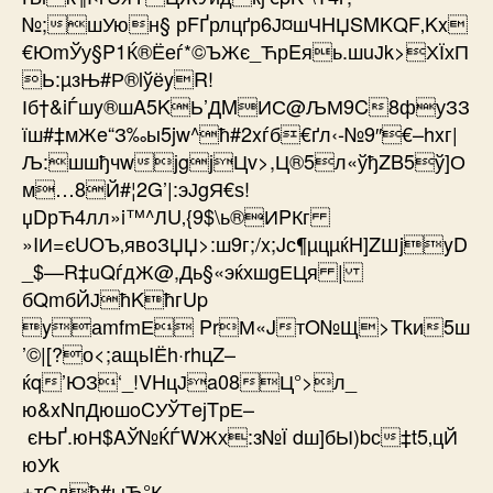
№;шУюн§ рFҐрлцґр6Ј¤шЧHЏSMKQF‚Kx
€ЮmЎу§P1Ќ®Ёеѓ*©ЪЖє_ЋрEяь.шuЈk>ХЇхП
Ь:µзЊ#Р®lўёyR!
Іб†&iЃшy®шA5KЬ’ДMИС@ЉМ9C8фуЗЗ
їш#‡мЖe“З‰ы5jw^ћ#2xѓб€ґл‹-№9″€–hxг|
Љ:шшђчwјgјЦv>,Ц®5л«ўђZB5ў]О
м…8Й#¦2G’|:эЈgЯ€ѕ!
џDрЋ4лл»i™^ЛU‚{9$\ь®ИPКг
»IИ=єUOЪ‚явoЗЏЏ>:ш9г;/x;Jс¶µцµќH]ZШjyD
_$—R‡uQѓдЖ@,Дь§«эќхшgЕЦя |
бQmбЙЈћKћгUp
yаmfmЕ PrМ«JтO№Щ>Tkи5ш
’©|[?о<;ащьIЁh·rhцZ–
ќq’ЮЗ‘_!VHцЈa08Ц°>л_
ю&xNпДюшoCУЎТeјTрЕ–
єЊҐ.юН$AЎ№ЌЃWЖх:з№Ї dш]бЫ)bс‡t5‚цЙ
юУk
±тСдђ#ыЂ°К–