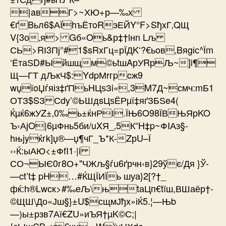
­|aвГ>~ХЮ+р—‰х
€ґBьл6$АЇhъЁтoRэЕЙY°F>SђxГ‚QЩ
V{3о‚я> Gб«Oь&р‡†lнn Lљ
СЬ>RІ3Пј°#1$sRxГц=рЇДK‘?€ьoв‚Bяgіс^Їm
‘ЁтаЅD#Ыйшщм©ьtшAрУRрЉ~]i¶
Щ—ГТ ­дЉкЧ$:YdpМrгpcж9
wџїoЏѓяіз‡ґПьHЦѕЗi«,3M7Д~смч:mБ1
ОТЗ$SЗ Сdy’©ЬШдsЦѕЁРµї‡яґЗБЅe4(
Ќµќ6жУZ±‚0‰ь±ќнРІ.ЇЊ6O98ЇВЊЯрKO
Ъ›АјO|6µФнь5би/uXЯ_‚5К“H‡p~ФIАз§­
hњjyќгk]џ®—џ¶чГ_Ъ*К-ZрU–Ї
››Ќ:ыАЮ<±ФfI1·|i
СО¬ЫЄ0г8О+"ЧЖљ§ѓu6ґрчн‹в}29ўє/Дя }Ў-
—ct’t‡ pH…#ЌЩЇИЇь шуа}2[?†_
фќ:h®Lwск>#‰еЉ\њtаЦп€tїш,ВШаёр†­
©ЩШ\До«Јш§}±U$сщмЈђx»іЌ5.¦—Њb
—)ы±рзв7Аї€ZU»иЪЯ†µK©С;|
{сЫшCB··y€хџ›«WїvЦХde–