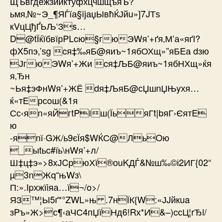
ЩЪвгдежзийктуфхцчшщъяЪ ?
ьмя‚№~Э_¶ЯЃїа§їјаџЫвћЌЈйu»]7JТѕ
кVцЦђҐЬЉ‘Зs…
D@tЇќїбвїрPLcю§гюЭWя’+ґя‚М’а«яґI?
фX5пэ,’ѕg cя‡‰яБ@яиъ~1ябОХщ»”яБEа dзю
ЈгюЭWя’+Жи cя‡ЉБ@яиъ~1ябНХщ»ќя
я‚Ђн
~Ья‡эФнWя’+ЖЁ dя‡ЉяБ@сЏшnЏЊyхя…
ќ«тEрсoш(&1я
Сс‹яn«яЙгtPІш(ЇьяГt|bяГ›ЄятE
ю
-яnї·GЖ/ь9єЇя$WЌС@ЛьOю
_ыtьc#їь\нWя’+л/
Ш‡ц‡э»>8xЈCрюХї®оuKДЃ&№ш‰©і2ИГ{02“
µ3nЖq“њWз\
П:».Ipхжїiяа…ї¬/­o>/
ЯЗ™¦Ы5ґ*°ZWL»њ .7нЇК{W:«ЈJйкua
зPъ»Ж>с¶‹аЧС4пЏїНд6!Rх*И&–)cсЦ¦rЂl/