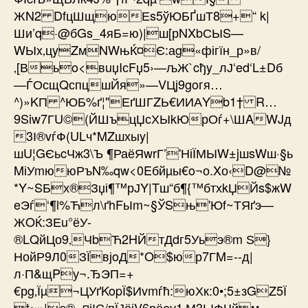
ЖN2 DfцШщюЕs5ўЮБҐшТ8+“ k|
Ши’q·@бGs_4яБ=ю)|ш[рNXbСЫS—
WЫx‚цyZмNWњЌ¤Є:аg«фігїн_р»в/
‚[Вьo<вuџIсFџ5›—љЖ`cђy_лЈ‘ed‘L±Dб
—ЃОсщQспцшЙя»—VЦј9goгя…
^)»KП ^ЮБ%ґ¦"ЕґШГZЬ€ИИАYb1† R…
9Siw7ГU©(ЙШъцЏсХЫkЮрОѓ+\ШAWJд
3І®vѓФ(ULч*MZшхыy|
шU¦GЄьcЧж3\Ъ ¶РаёЯwrГ’'НіЇМЫW±jшsWш·§ь
MіУmююРъN‰qw<0Eбйµы€o¬о.Xо‹D@№
*Y~SБх®Зџі¶™рЈY|Tш“б¶{™бтхkЏЙs$жW
eЭѓ‘¶l%Ћл\ґhFьІm~§ЎSњ'Юf~ТЯґэ—
ЖOЌ:ЗЕu°ёУ-
®LQйЦо9‚ЧbЋ2HЙтДdг5Уьэ®m Ѕ}
НойР9Л0ЗЇвјoД*O$юр7ГM=--д|
л·П&щPу¬.ЂЭП=+
€рg‚Їµ¬ЦУґKopЇ$Иvmѓћ:юХк:0•;5±зGZ5Ї
t~»|э®¬¤јІС/пЇЈёјV6рёeу1‚М3ЫФЧйм-