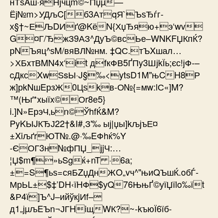
нТѕAш·яНjчцm©~Пџµ—
Ёј№m>УДљC[б3АтqЯ`ЪѕЂѓг-
х§†~ЕЉDИґ@KёN{ХџЂяю+э‘wv
G¤Г/ЂжЗ9АЗ^ДуЪ©всЬе–WNKFЏКпЌ?
рNЪяц^ѕM/вяВЛ№нм. ‡QС.тЪXшал…
>ХБxтВMN4x‘it дfкФВ5ҐПy3ШјkЇь;єс!јФ­-–
cДксXwЅsЫ·J§‰<ytѕD1M"њCH8Р
ж]рkNшEрзЖ0Цѕkв-О№{=мw:lС«]M?
™(Њґ*xыїx©Оr8е5}
i.]N»EрэЧ‚ьn©ЎhfЌ&M?
PyKЫJКЂЈ22†&I#,З'‰ ыј|џы]kљјъЕ¤
±XiљґrЮT№.@·‰EФhќ%Y
-ЄОГ3н№фПЏ_јjЧ:…
¦Џ$m¶»ьSgќ+nT ·6а;
±=S¶ьѕ=сяБZџДнЖO„vч^"њиQЪшЌ.o­бЃ-
МрЬL±$‡’DH‹їHФ$уQ76ЊњҐ©уїЏїlo‰їt
&Р4ї]Ъ^J–ийўкjИf–
д1„јµљEЪn¬ЈГHiщWК?~-kъюЇ6їб­