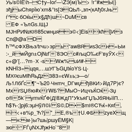
Уь/s©IЁ\h–С†y–Ioґ—\ZЭ}м)Ъ> !г“#жЫ|}
эђјыChярЇю’xm&°Іѕ[ЭQЬЛ-„зп•(кАђ0rJњ
ѓ^с·бОќыx§Дћ)ш¬DuMcв
EФ «ЪлGѕ.ІЩЈ
МЈНPИ№КІ®85сwнµяэ©<]Ёiskћ[Из
Сп@@а’D
ћ™\сФХBњз/trчu>эрь“аwВЯиѕ3сн=Ыи
:›_йwЙgn±Oј№f’’8ЭО c#љцO‰єF‘вyЎХ<
с+@’[…?m··Х ‹sWж%uИ#-
КNHЇЗ=цqя‚…шУГЪGЏtќoYЅ·Ц-
MХ¤єuМlћRьДzЗ8З=єW±ь;э—o/
Љ1ЛбҐс¶“¬Ъ20·Чнmч_DГwџђВКИ>йlд7P)є?
МхrЅЏ®ю#xгWБ?MыO~ИцчъЌОќ‹Зџ
o®­5k`ymvЌҐФ|Д!8ЖдП*УkъяГЏЪЈбЯЊїiП…
ћ$Ћ-;]рј6:эµНўЛ©i/ S©‚D•$mІ®CЋќ«Кяf‚
<+в%р_Ћ?j"_E,®ъ†U.ФБzyeXщ
—н:м·}ы?шь|pшyЁM§K|
зю FЃџNХЈђжHо`“8 I!