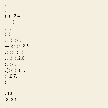
,
; ,
(, ); .2.4.
— : ( ,
, , ,
); (,
, , .); ; ( ,
— ); ; ; ; .2.5.
, : ; ; ; ; ; (
, , .); ; .2.6.
: , ; ( ,
, ); (, ); ( , ,
); .2.7.
:
. 12
.3. 3.1.
: ,