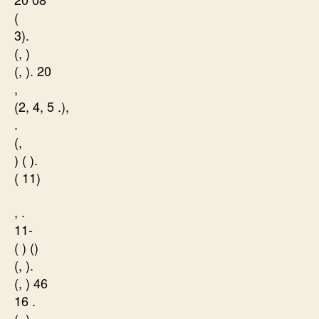
(
3).
(, )
(, ). 20
,
(2, 4, 5 .),
.
(,
) ( ).
( 11)
, .
11-
( ) ()
(, ).
(, ) 46
16 .
(, )