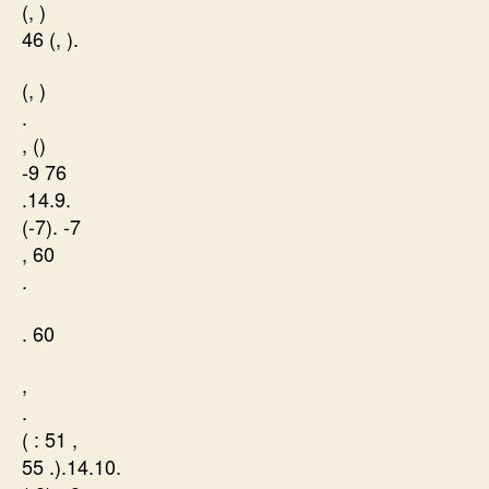
(, )
46 (, ).
(, )
.
, ()
-9 76
.14.9.
(-7). -7
, 60
.
. 60
,
.
( : 51 ,
55 .).14.10.