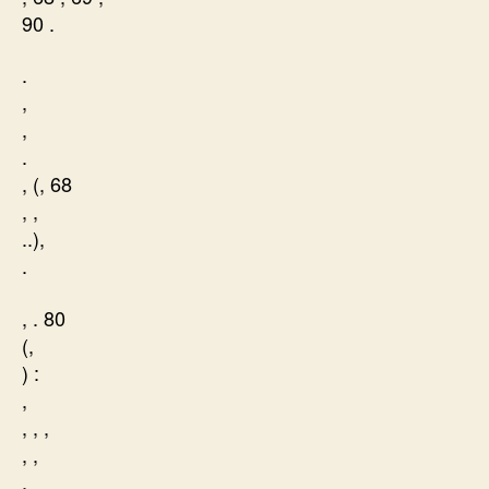
90 .
.
,
,
.
, (, 68
, ,
..),
.
, . 80
(,
) :
,
, , ,
, ,
.