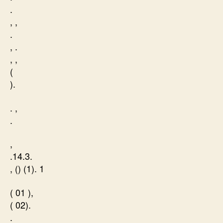
.
, ,
.
, .
, ,
(
).
. ,
.
,
.14.3.
, () (1). 1
( 01 ),
( 02).
.