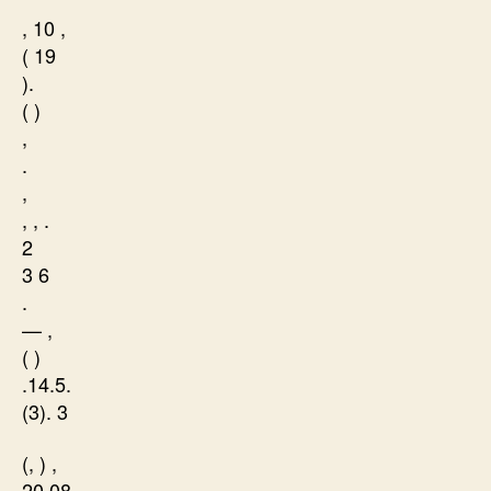
, 10 ,
( 19
).
( )
,
.
,
, , .
2
3 6
.
— ,
( )
.14.5.
(3). 3
(, ) ,
20 08