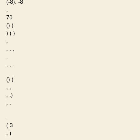
(-8). -8
,
70
() (
) ( )
,
, , ,
.
, , .
() (
, ,
, .)
, .
.
( 3
, )