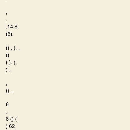
,
.
.14.8.
(6).
() , ). ,
()
( ). (,
) ,
,
(). ,
6
..
6 () (
) 62