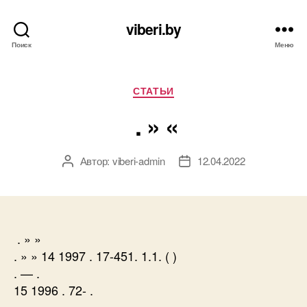
viberi.by
Поиск
Меню
Рубрики
СТАТЬИ
. » «
Автор:
viberi-admin
12.04.2022
Автор
Дата
записи
записи
. » »
. » » 14 1997 . 17-451. 1.1. ( )
. — .
15 1996 . 72- .