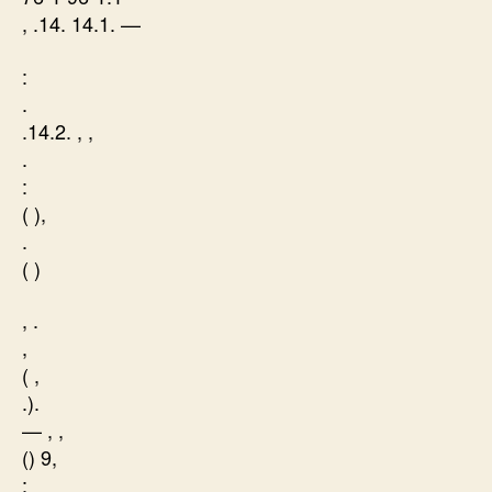
, .14. 14.1. —
:
.
.14.2. , ,
.
:
( ),
.
( )
, .
,
( ,
.).
— , ,
() 9,
: