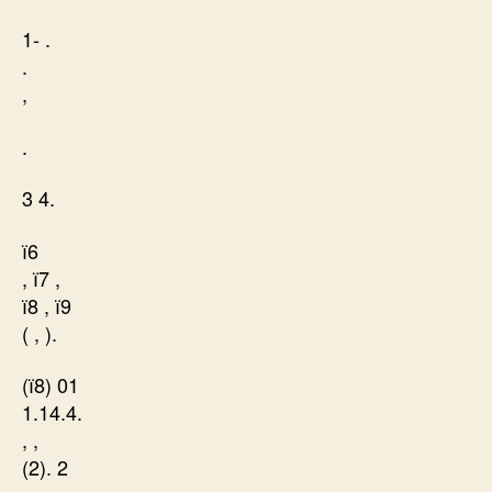
1- .
.
,
.
3 4.
ї6
, ї7 ,
ї8 , ї9
( , ).
(ї8) 01
1.14.4.
, ,
(2). 2