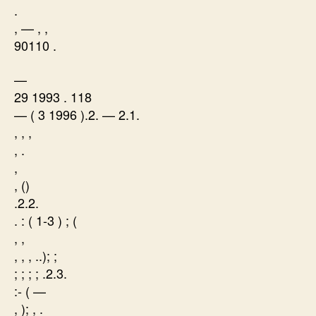
.
, — , ,
90110 .
—
29 1993 . 118
— ( 3 1996 ).2. — 2.1.
, , ,
, .
,
, ()
.2.2.
. : ( 1-3 ) ; (
, ,
, , , ..); ;
; ; ; ; .2.3.
:- ( —
, ); , .