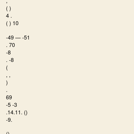
,
( )
4 .
( ) 10
-49 — -51
. 70
-8
. -8
(
, ,
)
.
69
-5 -3
.14.11. ()
-9.
()