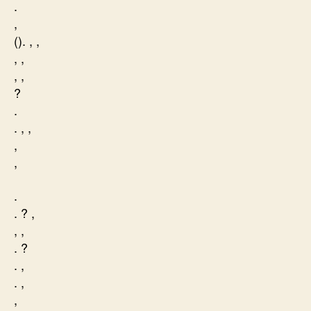
.
,
(). , ,
, ,
, ,
?
.
. , ,
,
,
.
. ? ,
, ,
. ?
. ,
. ,
,