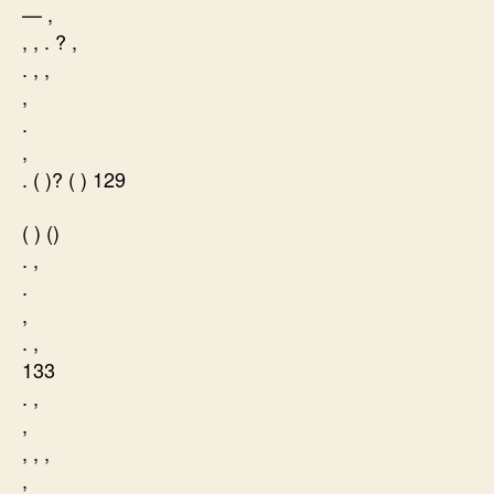
— ,
, , . ? ,
. , ,
,
.
,
. ( )? ( ) 129
( ) ()
. ,
.
,
. ,
133
. ,
,
, , ,
,