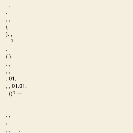
. ,
.
, ,
(
). ,
.. ?
.
( ).
. ,
, ,
. 01,
, , 01.01.
. ()? —
.
. ,
,
, , — .