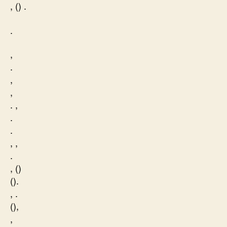
, () .
.
,
.
,
,
. ,
.
.
, ,
.
, ()
().
, .
(),
,