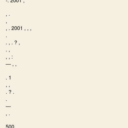
, .
,
, . 2001 , , ,
.
. , . ? ,
. ,
, , :
— , ,
. 1
, ,
. ? .
.
—
, .
500 , ,