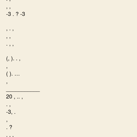
, ,
-3 . ? -3
, . ,
, ,
. , ,
(, ). . ,
,
( ). …
,
___________
20 , .. ,
. ,
-3, .
,
. ?
. , ,