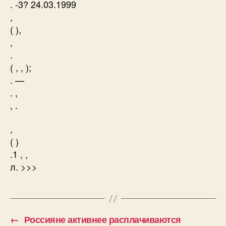
. -3? 24.03.1999
,
( ),
,
.
( , , );
. —
. ,
, .
,
( )
.1 , ,
л. >>>
←
Россияне активнее расплачиваются