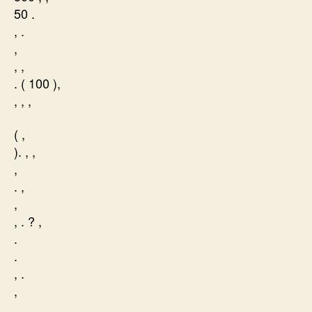
50 .
, .
,
, ,
. ( 100 ),
, , ,
( ,
). , ,
,
. ,
,
, . ? ,
.
.
, .
,
. ,