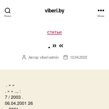
viberi.by
Поиск
Меню
Рубрики
СТАТЬИ
. » «
Автор:
viberi-admin
12.04.2022
Автор
Дата
записи
записи
. » »
. » » .., :
7 / 2003 .
06.04.2001 26
-. 2001 ,