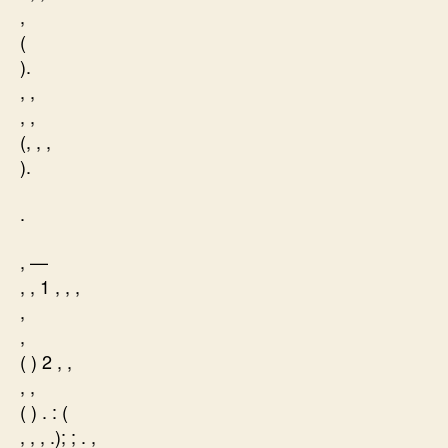
,
(
).
, ,
, ,
(, , ,
).
.
, —
, , 1 , , ,
,
,
( ) 2 , ,
, ,
( ) . : (
, , , .); ; . ,