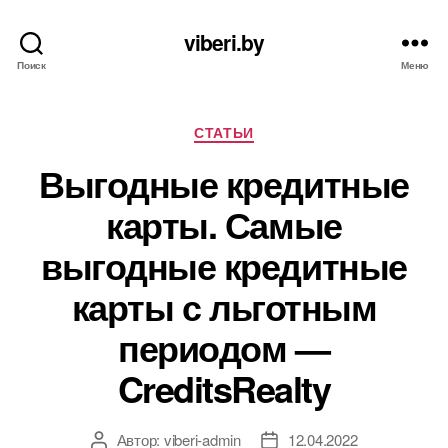
viberi.by
Поиск
Меню
Рубрики
СТАТЬИ
Выгодные кредитные
карты. Самые
выгодные кредитные
карты с льготным
периодом —
CreditsRealty
Автор:
viberi-admin
12.04.2022
Автор
Дата