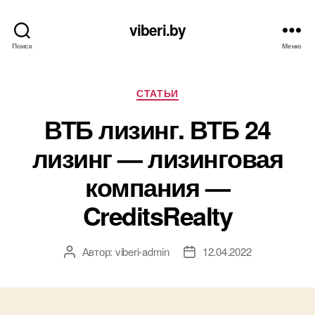
viberi.by
Поиск
Меню
Рубрики
СТАТЬИ
ВТБ лизинг. ВТБ 24
лизинг — лизинговая
компания —
CreditsRealty
Автор:
viberi-admin
12.04.2022
Автор
Дата
записи
записи