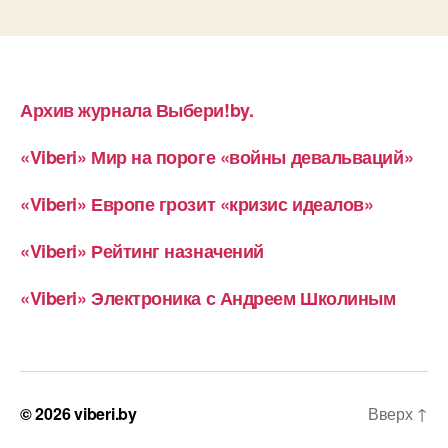
Архив журнала Выбери!by.
«Viberi» Мир на пороге «войны девальваций»
«Viberi» Европе грозит «кризис идеалов»
«Viberi» Рейтинг назначений
«Viberi» Электроника с Андреем Школиным
© 2026
viberi.by
Вверх
↑