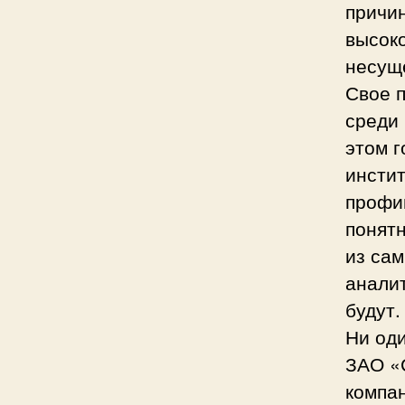
причи
высок
несущ
Свое 
среди
этом г
инстит
профи
понятн
из сам
аналит
будут.
Ни оди
ЗАО «
компан