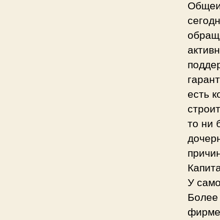
Общеиз
сегод
обращ
активн
поддер
гарант
есть к
строит
то ни
дочерн
причи
Капита
У само
Более
фирме