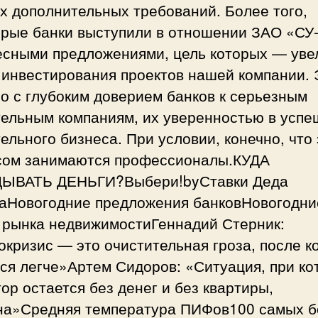
х дополнительных требований. Более того,
орые банки выступили в отношении ЗАО «СУ-
есными предложениями, цель которых — уве
 инвестирования проектов нашей компании. 
о с глубоким доверием банков к серьезным
тельным компаниям, их уверенностью в успе
ельного бизнеса. При условии, конечно, что
сом занимаются профессионалы.КУДА
ЫВАТЬ ДЕНЬГИ?Выбери!byСтавки Деда
аНовогодние предложения банковНовогодни
и рынка недвижимостиГеннадий Стерник:
кризис — это очистительная гроза, после к
ся легче»Артем Сидоров: «Ситуация, при ко
ор остается без денег и без квартиры,
на»Средняя температура ПИФов100 самых б