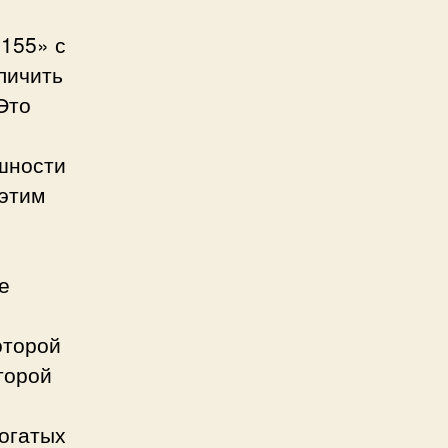
155» с
личить
Это
шности
 этим
е
оторой
торой
огатых