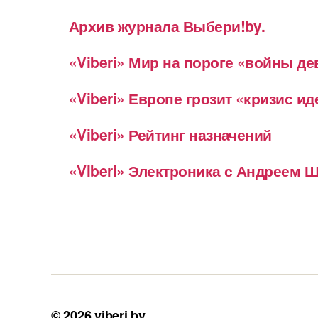
Архив журнала Выбери!by.
«Viberi» Мир на пороге «войны д
«Viberi» Европе грозит «кризис и
«Viberi» Рейтинг назначений
«Viberi» Электроника с Андреем
© 2026
viberi.by