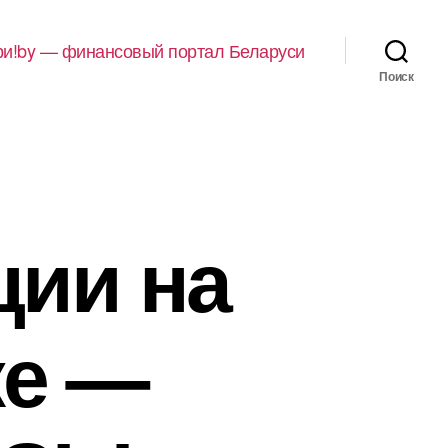
и!by — финансовый портал Беларуси
Поиск
ции на
ке —