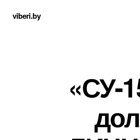
viberi.by
«СУ-1
дол