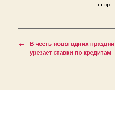
спорт
←
В честь новогодних праздн
урезает ставки по кредитам