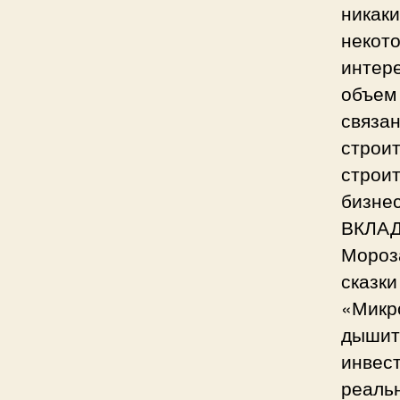
никаки
некот
интер
объем
связан
строи
строит
бизне
ВКЛАД
Мороз
сказк
«Микро
дышит
инвест
реаль