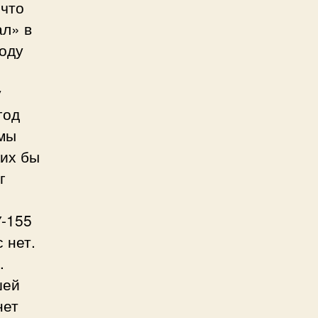
 что
ал» в
оду
у
год
емы
ких бы
г
У-155
 нет.
.
шей
нет