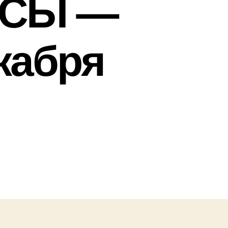
НСЫ —
екабря