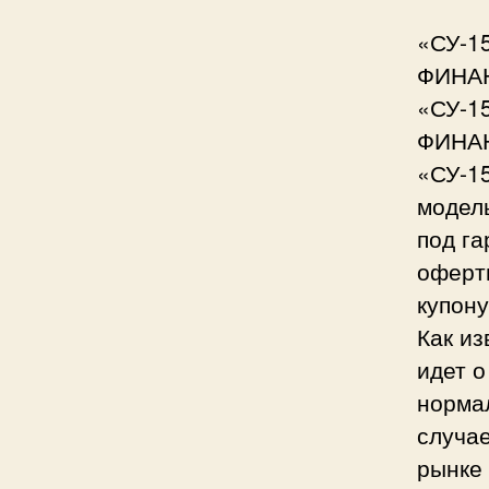
«СУ-1
ФИНАН
«СУ-1
ФИНАН
«СУ-15
модел
под г
оферты
купону
Как из
идет о
норма
случае
рынке 