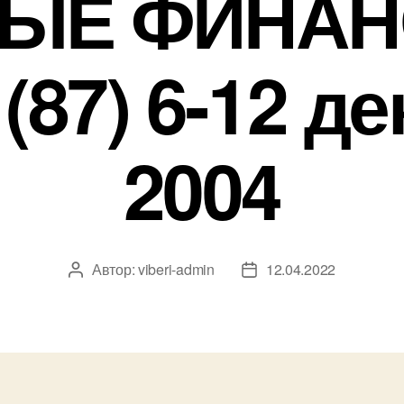
ЫЕ ФИНА
(87) 6-12 д
2004
Автор:
viberi-admin
12.04.2022
Автор
Дата
записи
записи