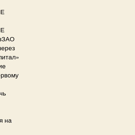
ЫЕ
ЫЕ
ивЗАО
через
питал»
ие
ервому
чь
я на