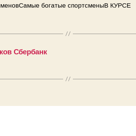
сменовСамые богатые спортсменыВ КУРСЕ
иков Сбербанк