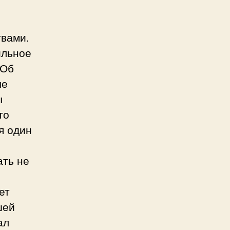
н
вами.
ильное
 Об
ые
ы
то
я один
ать не
ет
шей
ал