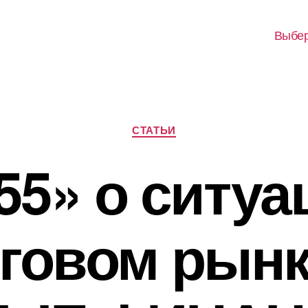
Выбер
Рубрики
СТАТЬИ
55» о ситуа
говом рын