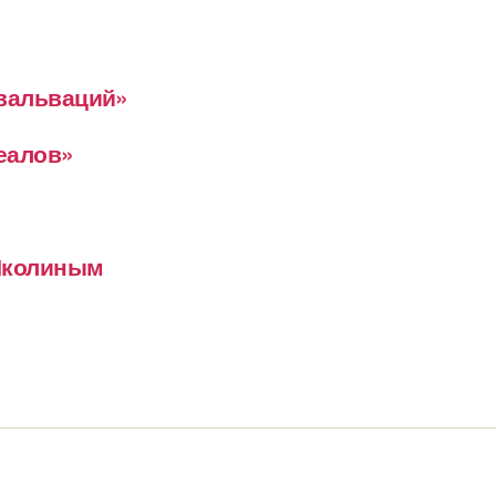
евальваций»
деалов»
 Школиным