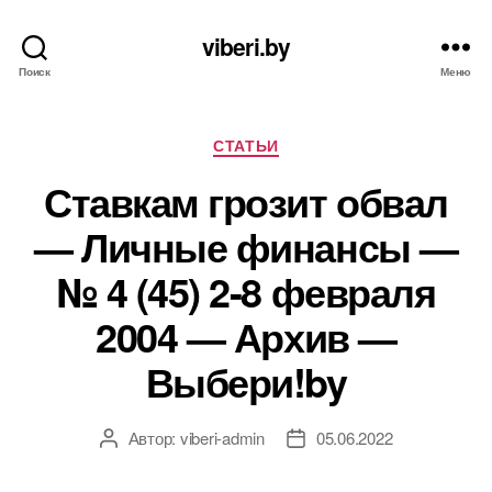
viberi.by
Поиск
Меню
Рубрики
СТАТЬИ
Ставкам грозит обвал
— Личные финансы —
№ 4 (45) 2-8 февраля
2004 — Архив —
Выбери!by
Автор:
viberi-admin
05.06.2022
Автор
Дата
записи
записи