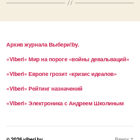
Архив журнала Выбери!by.
«Viberi» Мир на пороге «войны девальваций»
«Viberi» Европе грозит «кризис идеалов»
«Viberi» Рейтинг назначений
«Viberi» Электроника с Андреем Школиным
© 2026
viberi.by
Вверх
↑