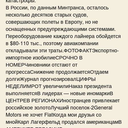
В России, по данным Минтранса, осталось
несколько десятков старых судов,
совершающих полеты в Европу, но не
оснащенных предупреждающими системами.
Переоборудование каждого лайнера обойдется
в $80-110 тыс., поэтому авиакомпании
откладывали эти траты.ФОТОФАКТЭкспортно-
импортное изобилиеСРОЧНО В
НОМЕРЧиновники отстают от
прогрессаСнижение продолжаетсяОтдаем
долгиЖурнал прогнозировалЦИФРЫ
НЕДЕЛИМРОТ увеличилиНаказ президента
выполняетсяВ лидерах — новые иномаркиВ
ЦЕНТРЕВ РЕГИОНАХИностранцев привлекает
российское золотоЛучший поселок-2General
Motors не хочет FiatКогда мои друзья со
мнойКарл Лагерфельд продался американцамВ