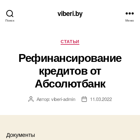
viberi.by
Поиск
Меню
Рубрики
СТАТЬИ
Рефинансирование
кредитов от
Абсолютбанк
Автор:
viberi-admin
11.03.2022
Автор
Дата
записи
записи
Документы