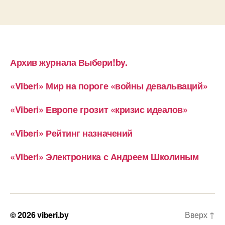
Архив журнала Выбери!by.
«Viberi» Мир на пороге «войны девальваций»
«Viberi» Европе грозит «кризис идеалов»
«Viberi» Рейтинг назначений
«Viberi» Электроника с Андреем Школиным
© 2026
viberi.by
Вверх
↑