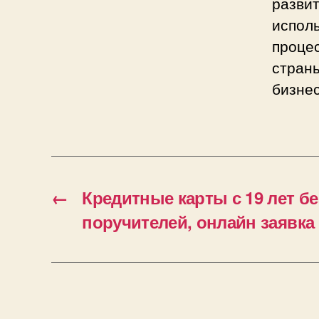
развит
испол
процес
страны
бизне
←
Кредитные карты с 19 лет бе
поручителей, онлайн заявка