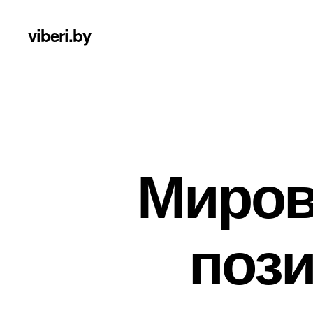
viberi.by
Миров
поз