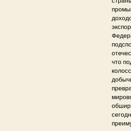
промы
доход
экспо
Федер
подспо
отечес
что по
колос
добычи
превр
миров
обшир
сегод
преиму