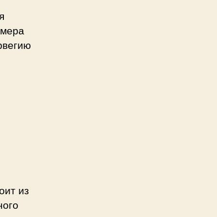
я
имера
рвегию
оит из
ного