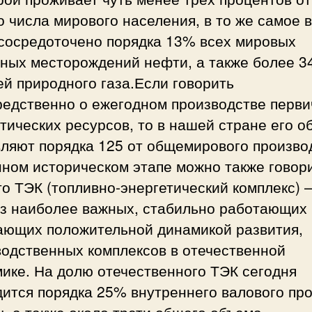
 числа мирового населения, в то же самое 
 сосредоточено порядка 13% всех мировых
тных месторождений нефти, а также более 
й природного газа.Если говорить
редственно о ежегодном производстве перв
тических ресурсов, то в нашей стране его 
ляют порядка 125 от общемирового произво
ном историческом этапе можно также говор
то ТЭК (топливно-энергетический комплекс) –
из наиболее важных, стабильно работающих 
ающих положительной динамикой развития,
водственных комплексов в отечественной
ике. На долю отечественного ТЭК сегодня
ится порядка 25% внутреннего валового пр
, а также около трети общего объема