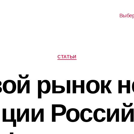
Выбер
Рубрики
СТАТЬИ
ой рынок н
иции Россий