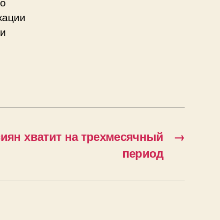
го
кации
ти
иян хватит на трехмесячный
→
период