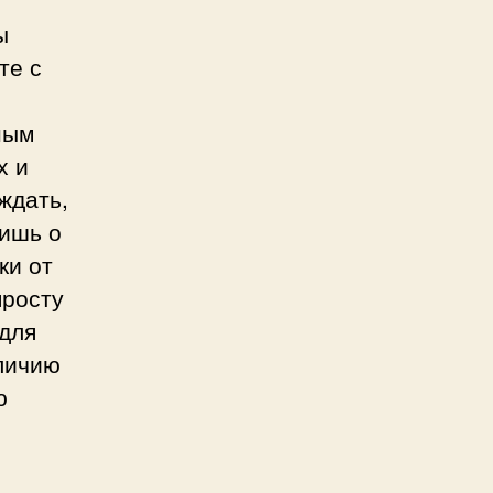
ы
те с
ным
х и
ждать,
лишь о
ки от
просту
для
личию
ю