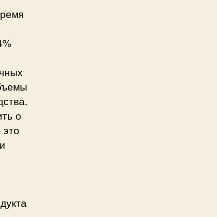
время
34%
ичных
объемы
дства.
ить о
 это
и
одукта