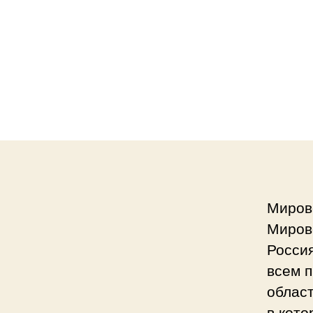
Миров
Миров
Россия
всем п
област
в кото