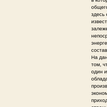
общего
здесь
извес
залеже
непос
энерге
состав
На дан
том, ч
один 
облад
произ
эконом
приход
страны