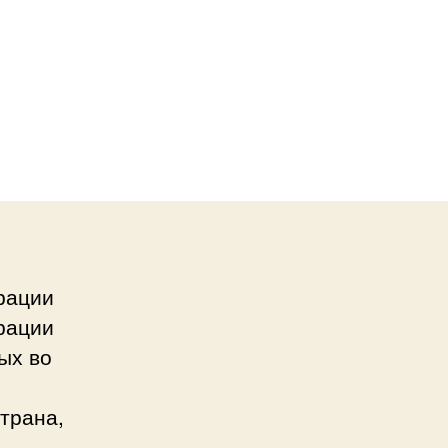
рации
рации
ых во
трана,