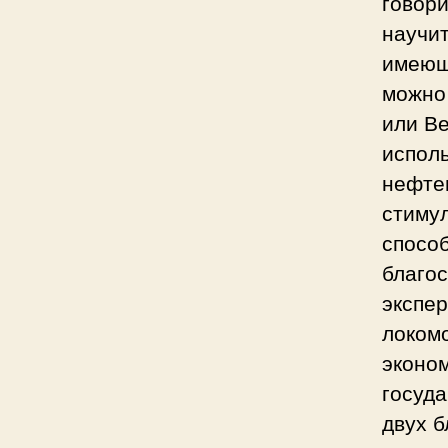
говори
научи
имеющ
можно
или Ве
исполь
нефте
стимул
спосо
благос
экспе
локомо
эконом
госуда
двух б