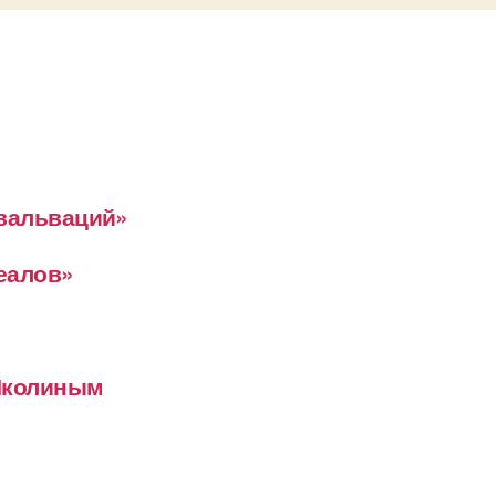
евальваций»
деалов»
 Школиным