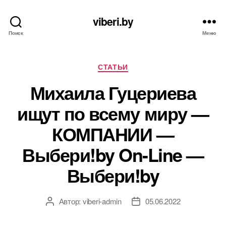
viberi.by
Поиск
Меню
Рубрики
СТАТЬИ
Михаила Гуцериева
ищут по всему миру —
КОМПАНИИ —
Выбери!by On-Line —
Выбери!by
Автор:
viberi-admin
05.06.2022
Автор
Дата
записи
записи