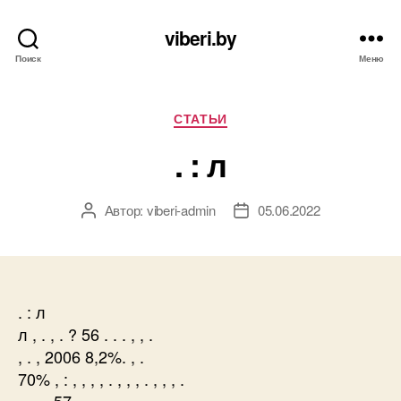
viberi.by
Поиск
Меню
Рубрики
СТАТЬИ
. : л
Автор:
viberi-admin
05.06.2022
Автор
Дата
записи
записи
. : л
л , . , . ? 56 . . . , , .
, . , 2006 8,2%. , .
70% , : , , , , . , , , . , , , .
, , . , 57 .