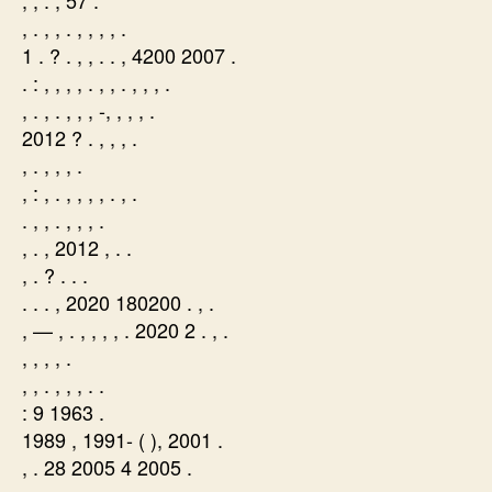
, . , , . , , , , .
1 . ? . , , . . , 4200 2007 .
. : , , , , . , , . , , , .
, . , . , , , -, , , , .
2012 ? . , , , .
, . , , , .
, : , . , , , , . , .
. , , . , , , .
, . , 2012 , . .
, . ? . . .
. . . , 2020 180200 . , .
, — , . , , , , . 2020 2 . , .
, , , , .
, , . , , , . .
: 9 1963 .
1989 , 1991- ( ), 2001 .
, . 28 2005 4 2005 .