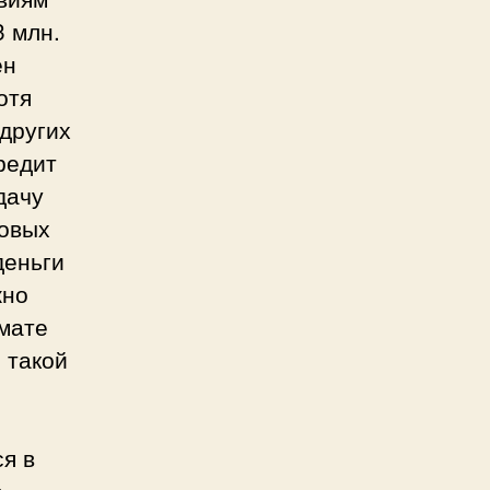
3 млн.
ен
отя
других
редит
дачу
говых
деньги
жно
омате
 такой
я в
о