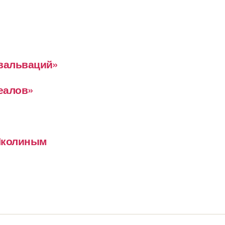
евальваций»
деалов»
 Школиным