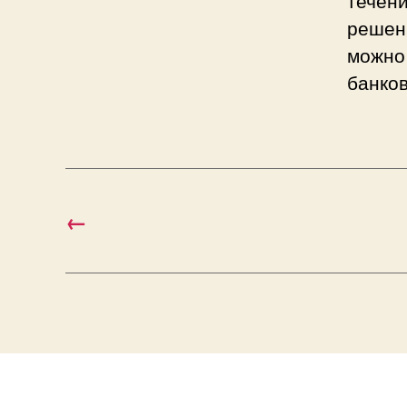
решен
можно 
банков
←