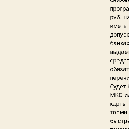
програ
руб. н
иметь
допуск
банках
выдает
средс
обязат
перечи
будет 
МКБ ил
карты 
термин
быстре
течени