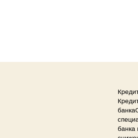
Кредит
Кредит
банка
специ
банка
снижен