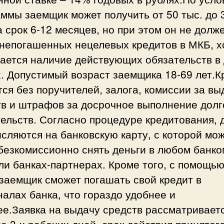
ммы заемщик может получить от 50 тыс. до 
а срок 6-12 месяцев, но при этом он не долж
 непогашенных нецелевых кредитов в МКБ, х
ается наличие действующих обязательств в 
. Допустимый возраст заемщика 18-69 лет.К
ся без поручителей, залога, комиссии за вы
тв и штрафов за досрочное выполнение дол
ельств. Согласно процедуре кредитования, 
сляются на банковскую карту, с которой мо
безкомиссионно снять деньги в любом банк
и банках-партнерах. Кроме того, с помощью
заемщик сможет погашать свой кредит в
алах банка, что гораздо удобнее и
е.Заявка на выдачу средств рассматриваетс
е 3-х рабочих дней, срок действия принятог