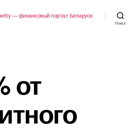
и!by — финансовый портал Беларуси
Поиск
% от
итного