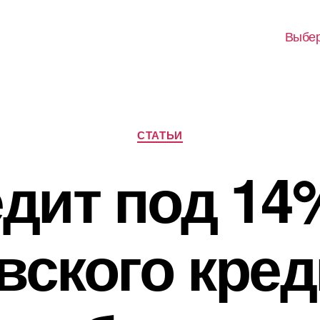
Выбер
Рубрики
СТАТЬИ
дит под 14
вского кред