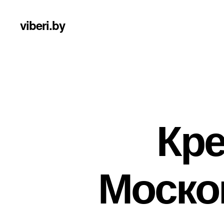
viberi.by
Кре
Моско