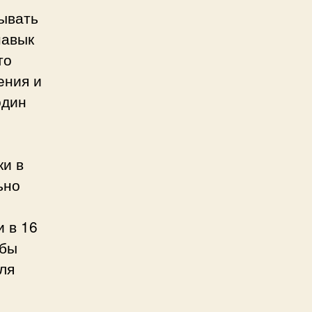
тывать
навык
то
ения и
один
ки в
ьно
и в 16
обы
ля