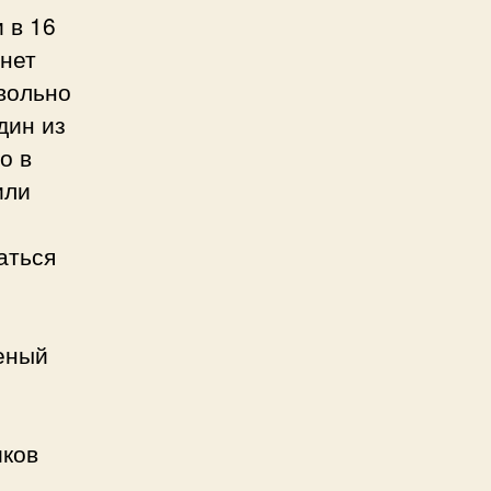
и в 16
 нет
вольно
дин из
о в
или
аться
еный
иков