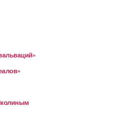
евальваций»
деалов»
 Школиным