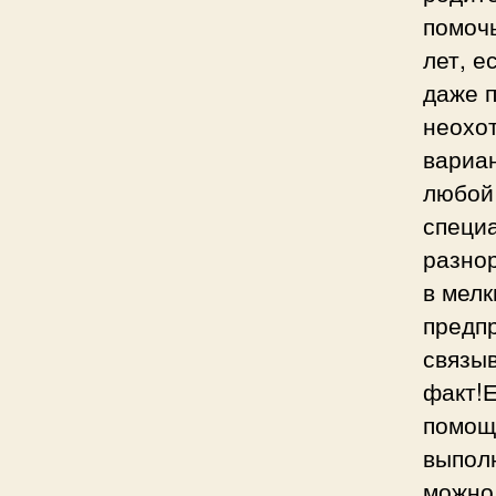
помочь
лет, е
даже 
неохо
вариа
любой
специа
разнор
в мел
предпр
связы
факт!Е
помощ
выполн
можно