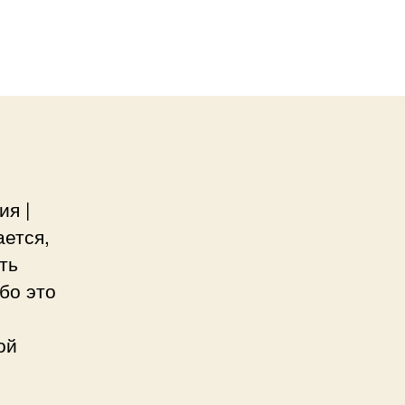
ия |
ается,
ть
бо это
ой