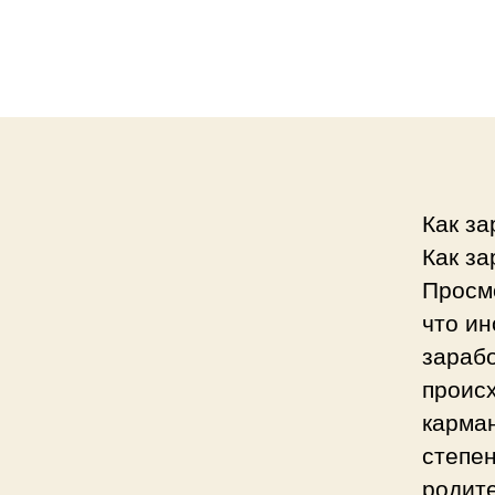
Как за
Как за
Просмо
что ин
зарабо
происх
карман
степен
родите