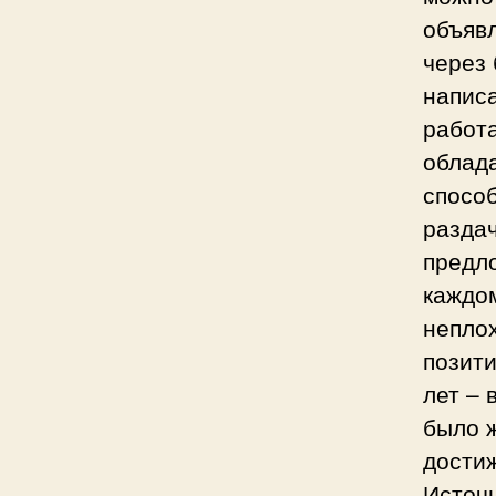
объявл
через 
написа
работа
облад
спосо
разда
предл
каждом
непло
позити
лет – 
было 
достиж
Источн