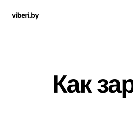
viberi.by
Как за