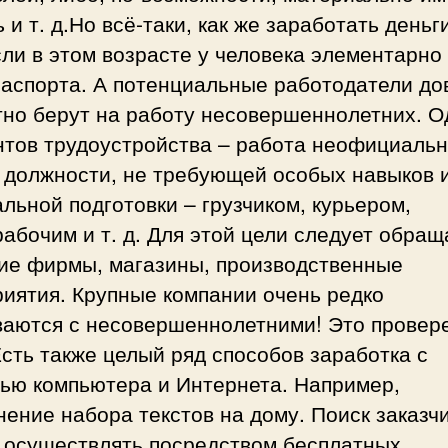
 и т. д.Но всё-таки, как же заработать деньг
сли в этом возрасте у человека элементарно
паспорта. А потенциальные работодатели до
тно берут на работу несовершеннолетних. О
нтов трудоустройства – работа неофициальн
 должности, не требующей особых навыков 
льной подготовки – грузчиком, курьером,
абочим и т. д. Для этой цели следует обращ
кие фирмы, магазины, производственные
иятия. Крупные компании очень редко
ваются с несовершеннолетними! Это провер
сть также целый ряд способов заработка с
ью компьютера и Интернета. Например,
ение набора текстов на дому. Поиск заказч
 осуществлять посредством бесплатных