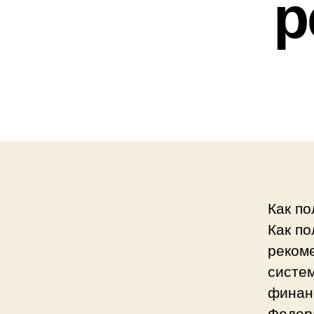
р
Как по
Как по
реком
систе
финан
Федер