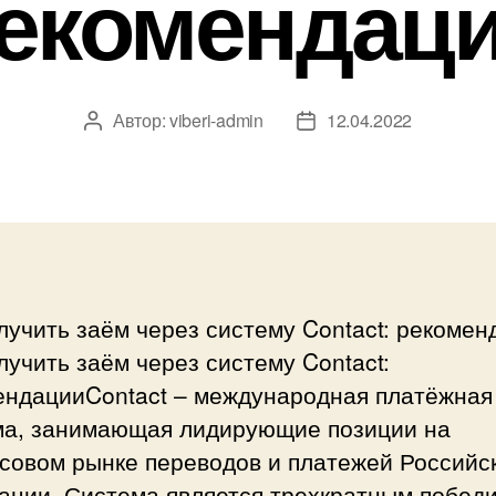
екомендац
Автор:
viberi-admin
12.04.2022
Автор
Дата
записи
записи
лучить заём через систему Contact: рекомен
лучить заём через систему Contact:
ендацииContact – международная платёжная
ма, занимающая лидирующие позиции на
совом рынке переводов и платежей Российс
ации. Система является трехкратным побед