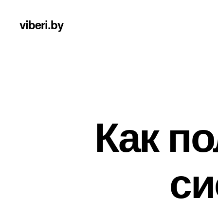
viberi.by
Как по
си