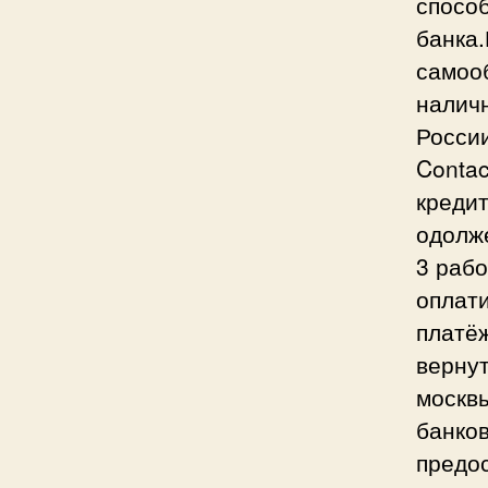
спосо
банка
самоо
налич
Росси
Conta
кредит
одолж
3 рабо
оплати
платё
верну
москв
банко
предо