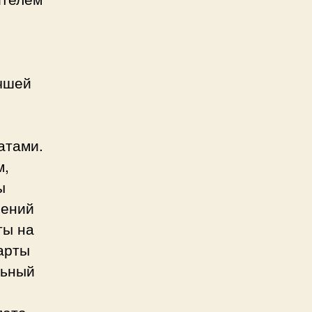
учшей
атами.
м,
ы
лений
ты на
карты
льный
лата –