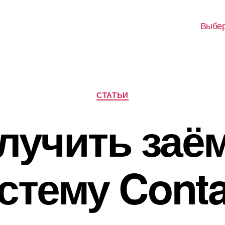
Выбер
Рубрики
СТАТЬИ
лучить заё
стему Conta