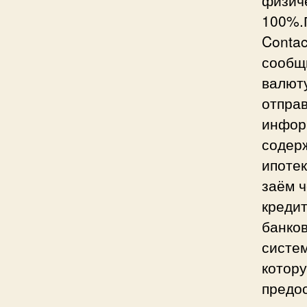
100%.
Contac
сообщ
валюту
отпра
инфор
содер
ипоте
заём 
креди
банков
систем
котору
предос