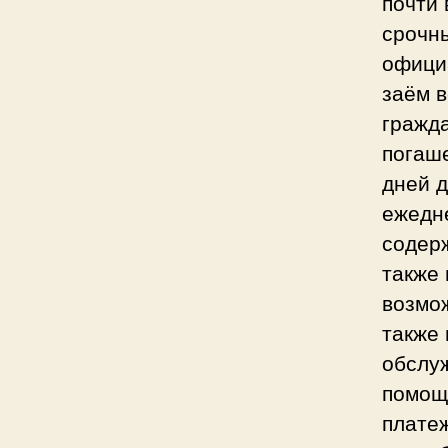
почти 
срочн
офици
заём в
гражд
погаше
дней д
ежедне
содерж
также 
возмо
также 
обслу
помощ
плате