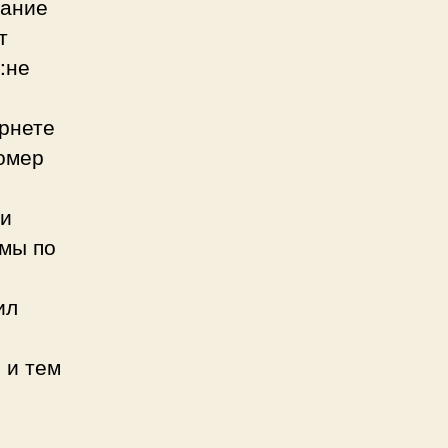
жание
т
:не
ернете
номер
ии
емы по
я
ил
 и тем