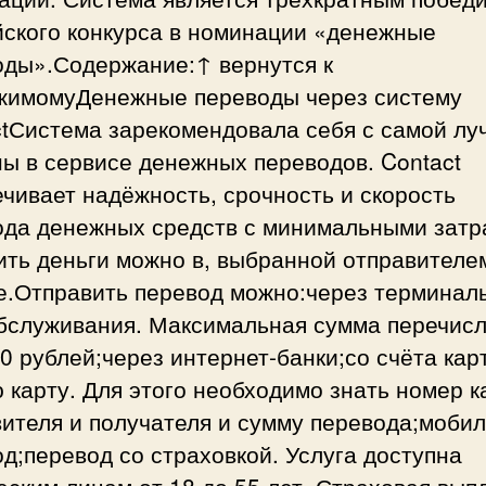
йского конкурса в номинации «денежные
оды».Содержание:↑ вернутся к
жимомуДенежные переводы через систему
ctСистема зарекомендовала себя с самой л
ы в сервисе денежных переводов. Contact
чивает надёжность, срочность и скорость
ода денежных средств с минимальными затр
ть деньги можно в, выбранной отправителе
е.Отправить перевод можно:через терминал
бслуживания. Максимальная сумма перечис
0 рублей;через интернет-банки;со счёта кар
 карту. Для этого необходимо знать номер 
вителя и получателя и сумму перевода;моби
д;перевод со страховкой. Услуга доступна
ским лицам от 18 до 55 лет. Страховая вып