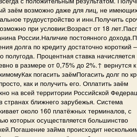
всегда с положительным результатом. Получ
ый заём возможно даже для лиц, не имеющи
альное трудоустройство и инн.Получить ср
озможно при условии:Возраст от 18 лет.Пас
анина России.Наличие постоянного дохода.
ния долга по кредиту достаточно короткий –
о полугода. Процентная ставка начисляется
вно в размере от 0,75% до 2%.↑ вернутся к
имомуКак погасить заёмПогасить долг по к
просто, как и получить его. Оплатить заём
жно на всей территории Российской Федерац
в странах ближнего зарубежья. Система
живает около 160 платёжных терминалов, с
ью которых осуществляется большинство
жей.Погашение займа происходит нескольки