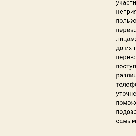
участ
непри
польз
перев
лицам;
до их 
перево
поступ
различ
телеф
уточн
помож
подоз
самым