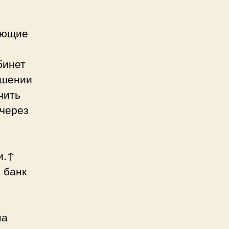
ающие
бинет
ашении
чить
 через
и.↑
 банк
на