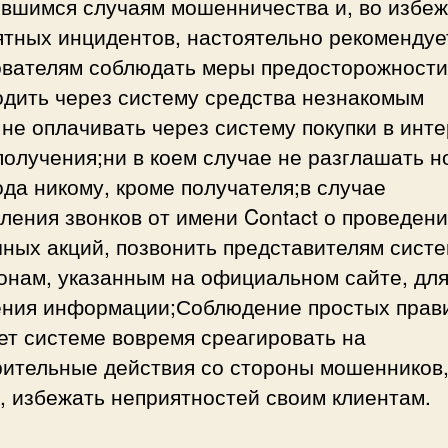
ившимся случаям мошенничества и, во избе
ятных инцидентов, настоятельно рекомендуе
ователям соблюдать меры предосторожности
одить через систему средства незнакомым
не оплачивать через систему покупки в инт
получения;ни в коем случае не разглашать 
да никому, кроме получателя;в случае
ления звонков от имени Contact о проведен
ных акций, позвонить представителям сист
онам, указанным на официальном сайте, дл
ения информации;Соблюдение простых прав
ет системе вовремя среагировать на
рительные действия со стороны мошенников,
, избежать неприятностей своим клиентам.