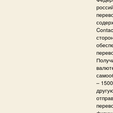
росси
перев
содер
Conta
сторон
обеспе
перев
Получи
валют
самоо
– 1500
другую
отпра
перево
физиче