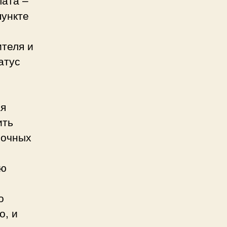
пункте
теля и
атус
ая
ить
рочных
ую
о
о, и