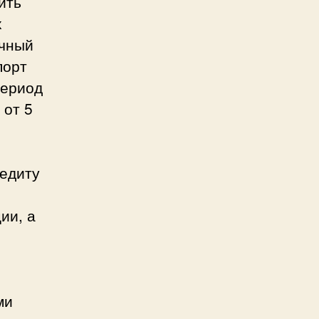
ить
х
очный
порт
Период
 от 5
редиту
ии, а
ми