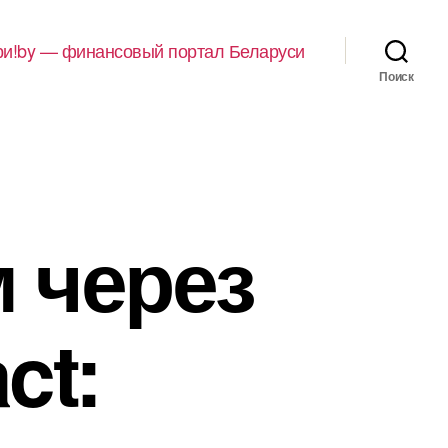
и!by — финансовый портал Беларуси
Поиск
м через
ct: