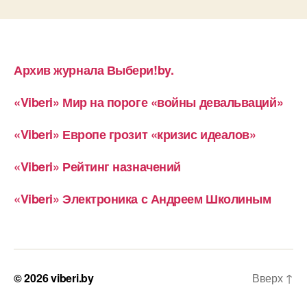
Архив журнала Выбери!by.
«Viberi» Мир на пороге «войны девальваций»
«Viberi» Европе грозит «кризис идеалов»
«Viberi» Рейтинг назначений
«Viberi» Электроника с Андреем Школиным
© 2026
viberi.by
Вверх
↑