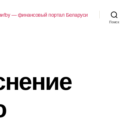
и!by — финансовый портал Беларуси
Поиск
снение
ю