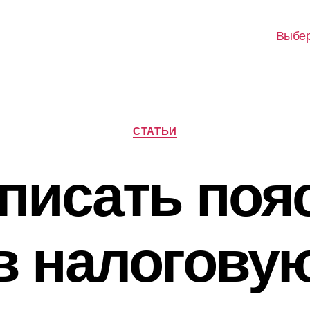
Выбер
Рубрики
СТАТЬИ
аписать поя
в налогову