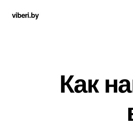
viberi.by
Как н