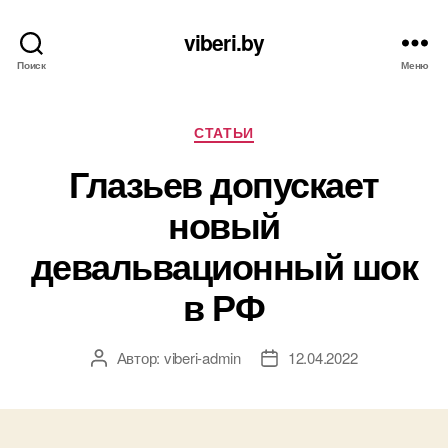
viberi.by
Поиск
Меню
Рубрики
СТАТЬИ
Глазьев допускает
новый
девальвационный шок
в РФ
Автор:
viberi-admin
12.04.2022
Автор
Дата
записи
записи