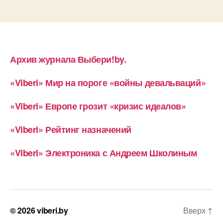
Архив журнала Выбери!by.
«Viberi» Мир на пороге «войны девальваций»
«Viberi» Европе грозит «кризис идеалов»
«Viberi» Рейтинг назначений
«Viberi» Электроника с Андреем Школиным
© 2026
viberi.by
Вверх
↑