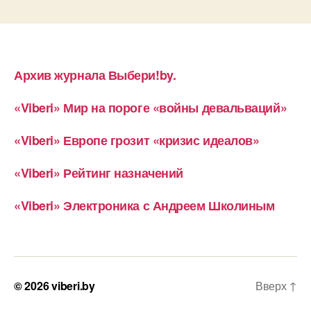
Архив журнала Выбери!by.
«Viberi» Мир на пороге «войны девальваций»
«Viberi» Европе грозит «кризис идеалов»
«Viberi» Рейтинг назначений
«Viberi» Электроника с Андреем Школиным
© 2026
viberi.by
Вверх
↑