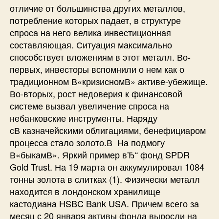
отличие от большинства других металлов,
потребление которых падает, в структуре
спроса на него велика инвестиционная
составляющая. Ситуация максимально
способствует вложениям в этот металл. Во-
первых, инвесторы вспомнили о нем как о
традиционном В«кризисномВ» активе-убежище.
Во-вторых, рост недоверия к финансовой
системе вызвал увеличение спроса на
небанковские инструменты. Наряду
сВ казначейскими облигациями, бенефициаром
процесса стало золото.В На подмогу
В«быкамВ». Яркий пример вЂ“ фонд SPDR
Gold Trust. На 19 марта он аккумулировал 1084
тонны золота в слитках (1). Физически металл
находится в лондонском хранилище
кастодиана HSBC Bank USA. Причем всего за
месяц с 20 января активы фонда выросли на