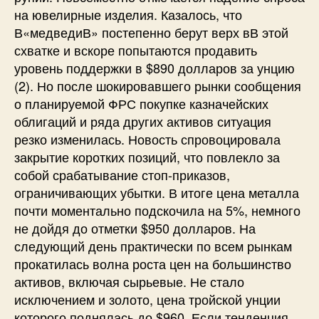
на ювелирные изделия. Казалось, что
В«медведиВ» постепенно берут верх вВ этой
схватке и вскоре попытаются продавить
уровень поддержки в $890 долларов за унцию
(2). Но после шокировавшего рынки сообщения
о планируемой ФРС покупке казначейских
облигаций и ряда других активов ситуация
резко изменилась. Новость спровоцировала
закрытие коротких позиций, что повлекло за
собой срабатывание стоп-приказов,
ограничивающих убытки. В итоге цена металла
почти моментально подскочила на 5%, немного
не дойдя до отметки $950 долларов. На
следующий день практически по всем рынкам
прокатилась волна роста цен на большинство
активов, включая сырьевые. Не стало
исключением и золото, цена тройской унции
которого поднялась до $960. Если тенденция