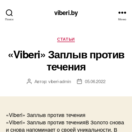
viberi.by
Поиск
Меню
Рубрики
СТАТЬИ
«Viberi» Заплыв против
течения
Автор:
viberi-admin
05.06.2022
Автор
Дата
записи
записи
«Viberi» Заплыв против течения
«Viberi» Заплыв против теченияВ Золото снова
и снова напоминает о своей уникальности. В