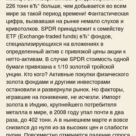
226 тонн вЂ“ больше, чем добывается во всем
мире за такой период времени! Фантастическая
цифра, вызвавшая на рынке немало слухов и
кривотолков. SPDR принадлежит к семейству
ETF (Exchange-traded funds) вЂ“ фондов,
специализирующихся на вложениях в
определенный актив с привязкой цены акции к
нетто-активам. В случае SPDR стоимость одной
бумаги привязана к 1/10 золотой тройской
унции. Кто кого? Активные покупки физического
золота фондами и другими инвесторами
остановили и развернули рынок. Но факторы,
игравшие на понижение, не исчезли. Импорт
золота в Индию, крупнейшего потребителя
металла в мире, в 2008 году упал почти в два
раза, до 402 тонн. А в нынешнем марте и вовсе
снизился до нуля из-за высоких цен и слабости
рупии. Повсеместно отмечается падение спроса